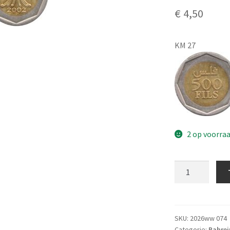
€
4,50
KM 27
2 op voorra
Bahrein
500
Fils
2002
UNC
SKU:
2026ww 074
Categorie:
Bahrei