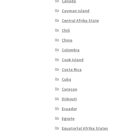
Canada
Cayman island
Central Afrika State
Chili
China
Colombia
Cook Island
Costa Rica
Cuba
Curaçao
Djibouti
Ecuador
Egypte
Equatortal Afrtka States