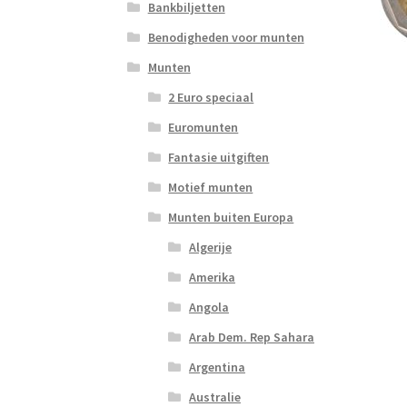
Bankbiljetten
Benodigheden voor munten
Munten
2 Euro speciaal
Euromunten
Fantasie uitgiften
Motief munten
Munten buiten Europa
Algerije
Amerika
Angola
Arab Dem. Rep Sahara
Argentina
Australie