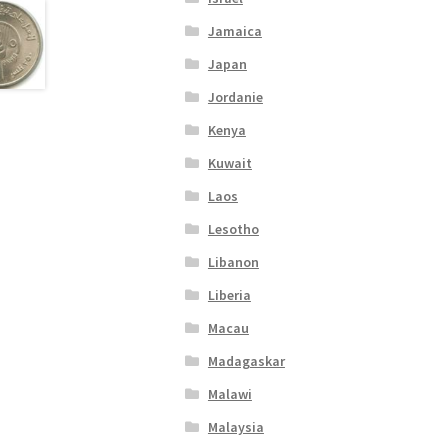
Jamaica
Japan
Jordanie
Kenya
Kuwait
Laos
Lesotho
Libanon
Liberia
Macau
Madagaskar
Malawi
Malaysia