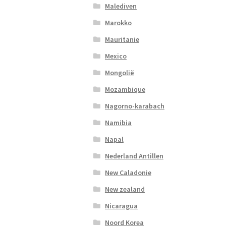
Malediven
Marokko
Mauritanie
Mexico
Mongolië
Mozambique
Nagorno-karabach
Namibia
Napal
Nederland Antillen
New Caladonie
New zealand
Nicaragua
Noord Korea