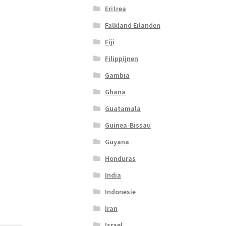
Eritrea
Falkland Eilanden
Fiji
Filippijnen
Gambia
Ghana
Guatamala
Guinea-Bissau
Guyana
Honduras
India
Indonesie
Iran
Israel