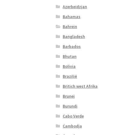
Azerbeidzjan
Bahamas
Bahrein
Bangladesh
Barbados
Bhutan
Bolivia
Brazilië
Britich west Afrika
Brunei
Burundi
Cabo Verde
Cambodja