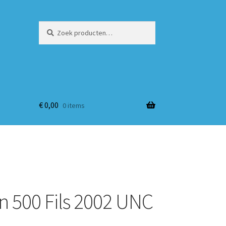
Zoeken
Zoeken
naar:
€
0,00
0 items
n 500 Fils 2002 UNC