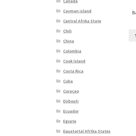
Canada
Cayman island
B
Central Afrika State
Chili
China
Colombia
Cook Island
Costa Rica
Cuba
Curaçao
Djibouti
Ecuador
Egypte
Equatortal Afrtka States