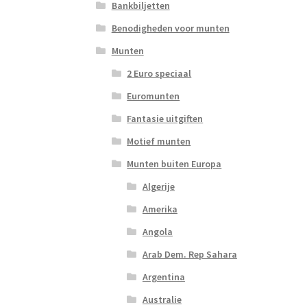
Bankbiljetten
Benodigheden voor munten
Munten
2 Euro speciaal
Euromunten
Fantasie uitgiften
Motief munten
Munten buiten Europa
Algerije
Amerika
Angola
Arab Dem. Rep Sahara
Argentina
Australie