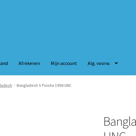
mand
Afrekenen
Mijn account
Alg. voorw.
n
Mijn account
Alg. voorw.
ladesh
Bangladesh 5 Poisha 1994 UNC
Bangla