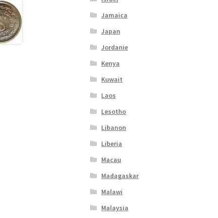
Jamaica
Japan
Jordanie
Kenya
Kuwait
Laos
Lesotho
Libanon
Liberia
Macau
Madagaskar
Malawi
Malaysia