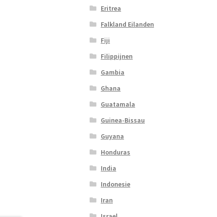
Eritrea
Falkland Eilanden
Fiji
Filippijnen
Gambia
Ghana
Guatamala
Guinea-Bissau
Guyana
Honduras
India
Indonesie
Iran
Israel