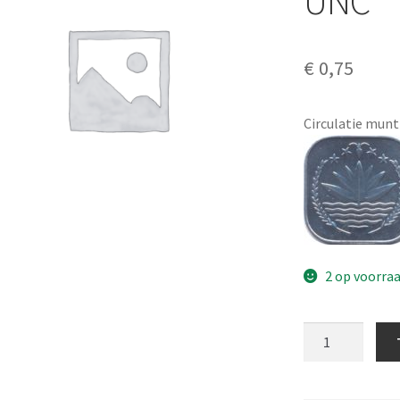
UNC
€
0,75
Circulatie munt
2 op voorra
Bangladesh
5
Poisha
1994