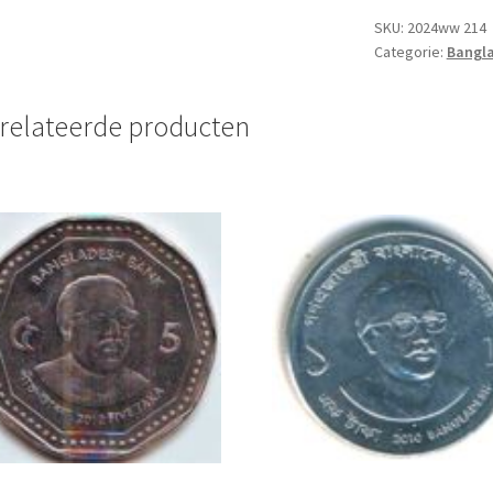
UNC
SKU:
2024ww 214
Categorie:
Bangl
aantal
relateerde producten