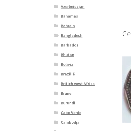
Azerbeidzjan
Bahamas
Bahrein
Ge
Bangladesh
Barbados
Bhutan
Bolivia
Brazilië
Britich west Afrika
Brunei
Burundi
Cabo Verde
Cambodja