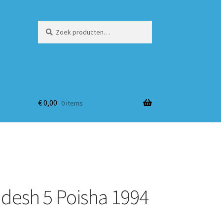
Zoeken
Zoeken
naar:
€
0,00
0 items
desh 5 Poisha 1994