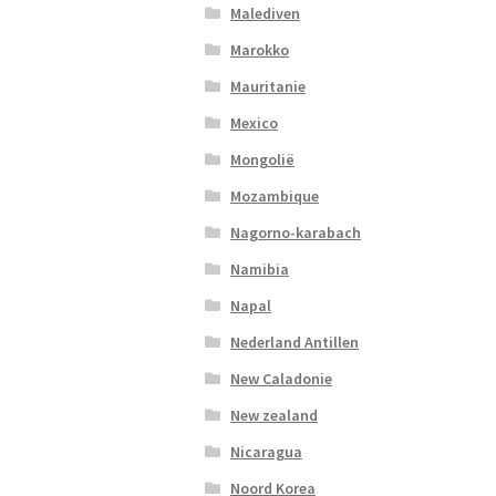
Malediven
Marokko
Mauritanie
Mexico
Mongolië
Mozambique
Nagorno-karabach
Namibia
Napal
Nederland Antillen
New Caladonie
New zealand
Nicaragua
Noord Korea