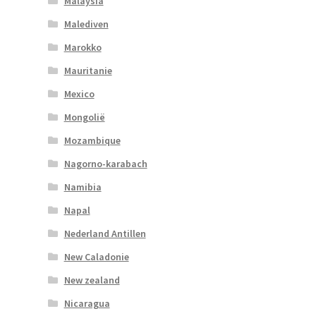
Malaysia
Malediven
Marokko
Mauritanie
Mexico
Mongolië
Mozambique
Nagorno-karabach
Namibia
Napal
Nederland Antillen
New Caladonie
New zealand
Nicaragua