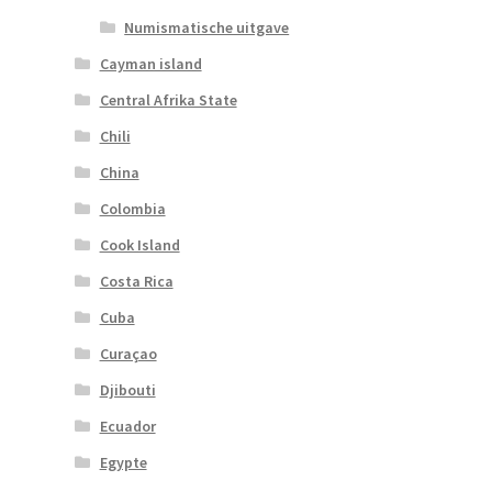
Numismatische uitgave
Cayman island
Central Afrika State
Chili
China
Colombia
Cook Island
Costa Rica
Cuba
Curaçao
Djibouti
Ecuador
Egypte