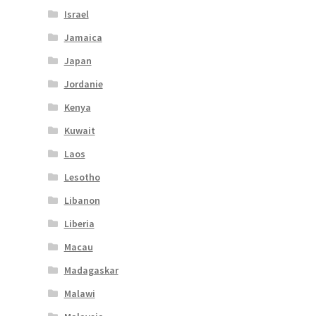
Israel
Jamaica
Japan
Jordanie
Kenya
Kuwait
Laos
Lesotho
Libanon
Liberia
Macau
Madagaskar
Malawi