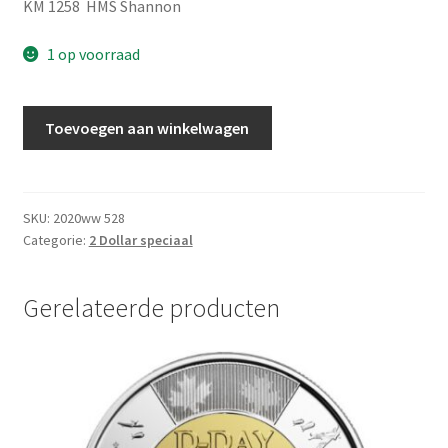
KM 1258 HMS Shannon
1 op voorraad
Canada
Toevoegen aan winkelwagen
2
Dollar
2012
UNC
SKU:
2020ww 528
Categorie:
2 Dollar speciaal
aantal
Gerelateerde producten