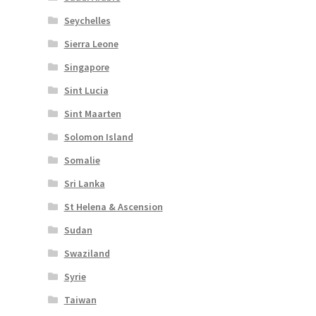
Seychelles
Sierra Leone
Singapore
Sint Lucia
Sint Maarten
Solomon Island
Somalie
Sri Lanka
St Helena & Ascension
Sudan
Swaziland
Syrie
Taiwan