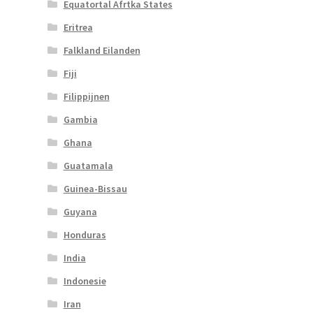
Equatortal Afrtka States
Eritrea
Falkland Eilanden
Fiji
Filippijnen
Gambia
Ghana
Guatamala
Guinea-Bissau
Guyana
Honduras
India
Indonesie
Iran