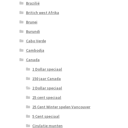
Brazilië
Britich west Afrika
Brunei
Burundi
Cabo Verde
Cambodja
Canada
1 Dollar speciaal
150 jaar Canada
2 Dollar speciaal
25 cent speciaal
25 Cent Winter spelen Vancouver
5 Cent speciaal
Cirulatie munten