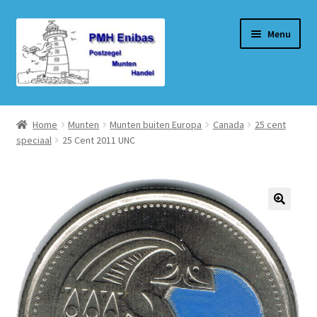
Ga
Ga
Menu
door
naar
naar
de
navigatie
inhoud
Home
Home
Munten
Munten buiten Europa
Canada
25 cent
speciaal
25 Cent 2011 UNC
Beurzen
Winkel
Winkelmand
Afrekenen
Mijn account