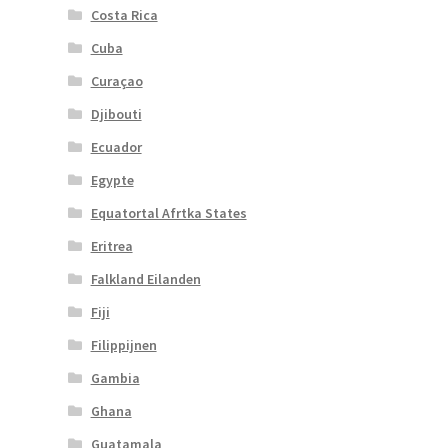
Costa Rica
Cuba
Curaçao
Djibouti
Ecuador
Egypte
Equatortal Afrtka States
Eritrea
Falkland Eilanden
Fiji
Filippijnen
Gambia
Ghana
Guatamala