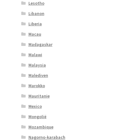
Lesotho
Libanon
Liberia
Macau
Madagaskar
Malawi
Malaysia
Malediven
Marokko
Mauritanie
Mexico
Mongolië
Mozambique
Nagorno-karabach