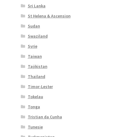
Sri Lanka
St Helena & Ascension
Sudan
Swaziland
Syrie
Taiwan
Tajikistan
Thailand
Timor-Lester
Tokelau
Tonga
Tristian da Cunha
Tunesie
Turkmenistan