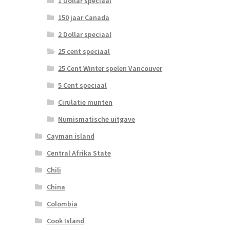
1 Dollar speciaal
150 jaar Canada
2 Dollar speciaal
25 cent speciaal
25 Cent Winter spelen Vancouver
5 Cent speciaal
Cirulatie munten
Numismatische uitgave
Cayman island
Central Afrika State
Chili
China
Colombia
Cook Island