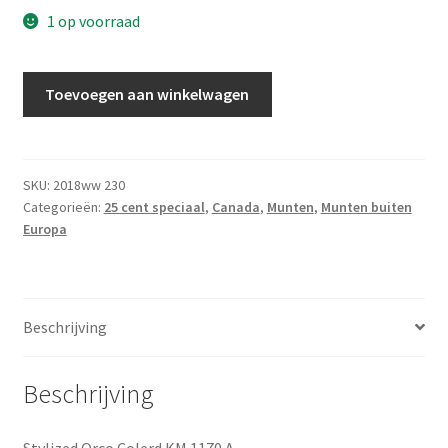
1 op voorraad
25
Toevoegen aan winkelwagen
Cent
2011
UNC
aantal
SKU:
2018ww 230
Categorieën:
25 cent speciaal
,
Canada
,
Munten
,
Munten buiten
Europa
Beschrijving
Beschrijving