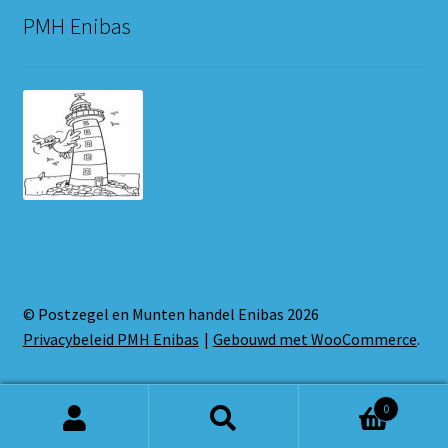
PMH Enibas
© Postzegel en Munten handel Enibas 2026
Privacybeleid PMH Enibas
Gebouwd met WooCommerce
.
0
Zoeken
Zoeken