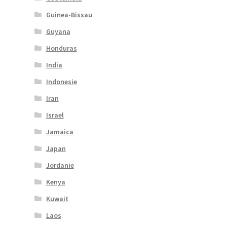
Guinea-Bissau
Guyana
Honduras
India
Indonesie
Iran
Israel
Jamaica
Japan
Jordanie
Kenya
Kuwait
Laos