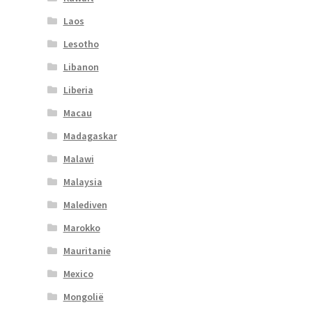
Laos
Lesotho
Libanon
Liberia
Macau
Madagaskar
Malawi
Malaysia
Malediven
Marokko
Mauritanie
Mexico
Mongolië