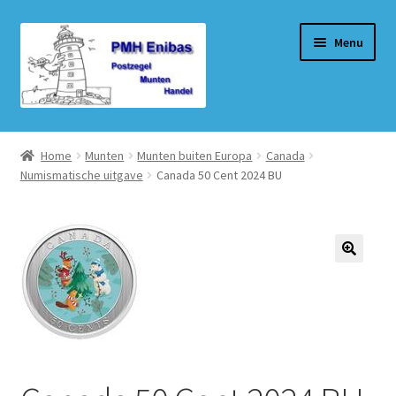
Ga
Ga
Menu
door
naar
naar
de
navigatie
inhoud
Home
Home
Munten
Munten buiten Europa
Canada
Numismatische uitgave
Canada 50 Cent 2024 BU
Beurzen
Winkel
Winkelmand
Afrekenen
Mijn account