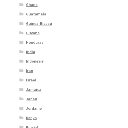
Ghana
Guatamala
Guinea-Bissau
Guyana
Honduras
India
Indonesie
Iran
Israel
Jamaica
Japan
Jordanie
Kenya
Kuwait