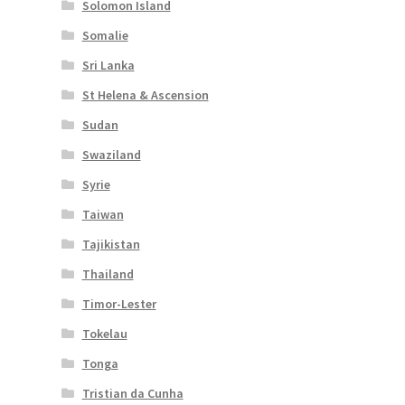
Solomon Island
Somalie
Sri Lanka
St Helena & Ascension
Sudan
Swaziland
Syrie
Taiwan
Tajikistan
Thailand
Timor-Lester
Tokelau
Tonga
Tristian da Cunha