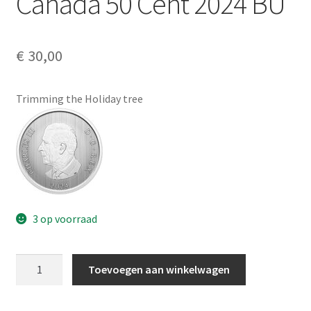
Canada 50 Cent 2024 BU
Alg. voorw.
Privacybeleid PMH Enibas
€
30,00
Trimming the Holiday tree
3 op voorraad
Canada
Toevoegen aan winkelwagen
50
Cent