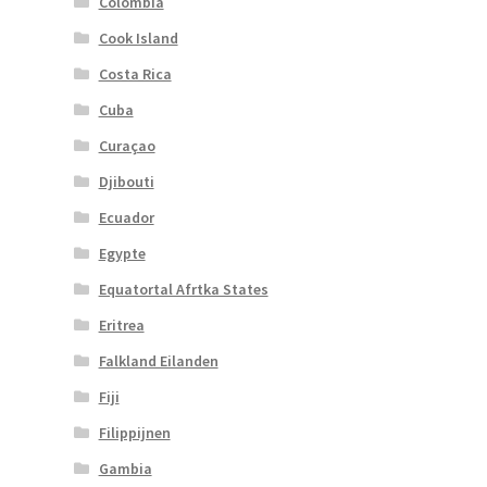
Colombia
Cook Island
Costa Rica
Cuba
Curaçao
Djibouti
Ecuador
Egypte
Equatortal Afrtka States
Eritrea
Falkland Eilanden
Fiji
Filippijnen
Gambia