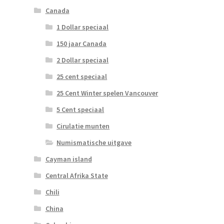
Canada
1 Dollar speciaal
150 jaar Canada
2 Dollar speciaal
25 cent speciaal
25 Cent Winter spelen Vancouver
5 Cent speciaal
Cirulatie munten
Numismatische uitgave
Cayman island
Central Afrika State
Chili
China