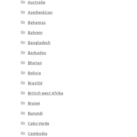
Australie
Azerbeidzjan
Bahamas
Bahrein
Bangladesh
Barbados
Bhutan
Bolivia
Brazilië
Britich west Afrika
Brunei
Burundi
Cabo Verde
Cambodja