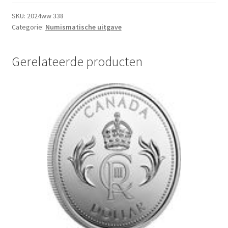
2024
BU
SKU:
2024ww 338
Categorie:
Numismatische uitgave
aantal
Gerelateerde producten