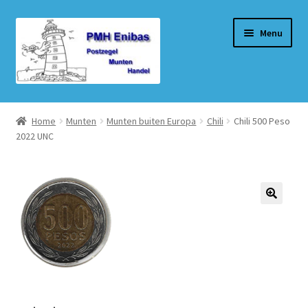
Ga
Ga
Menu
door
naar
naar
de
navigatie
inhoud
Home
Home
Munten
Munten buiten Europa
Chili
Chili 500 Peso
2022 UNC
Beurzen
Winkel
Winkelmand
Afrekenen
Mijn account