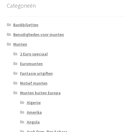
Categorieën
Bankbiljetten
Benodigheden voor munten
Munten
2 Euro speciaal
Euromunten
Fantasie uitgiften
Motief munten
Munten buiten Europa
Algerije
Amerika
Angola
Arab Dem. Rep Sahara