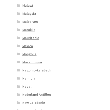
Malawi
Malaysia
Malediven
Marokko
Mauritanie
Mexico
Mongolië
Mozambique
Nagorno-karabach
Namibia
Napal
Nederland Antillen
New Caladonie