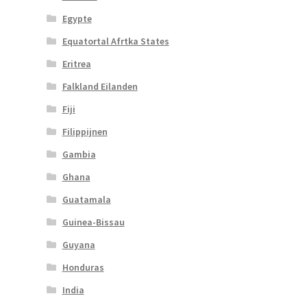
Egypte
Equatortal Afrtka States
Eritrea
Falkland Eilanden
Fiji
Filippijnen
Gambia
Ghana
Guatamala
Guinea-Bissau
Guyana
Honduras
India