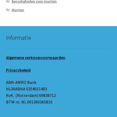
Benodigheden voor munten
Munten
Informatie
Algemene verkoopvoorwaarden
Privacybeleid
ABN-AMRO Bank
NL36ABNA 0254551483
KvK.: (Rotterdam) 69838712
BTW nr.: NL 001360365B31