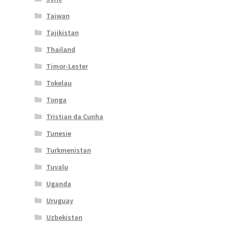
Taiwan
Tajikistan
Thailand
Timor-Lester
Tokelau
Tonga
Tristian da Cunha
Tunesie
Turkmenistan
Tuvalu
Uganda
Uruguay
Uzbekistan