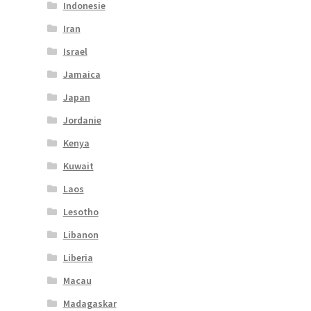
Indonesie
Iran
Israel
Jamaica
Japan
Jordanie
Kenya
Kuwait
Laos
Lesotho
Libanon
Liberia
Macau
Madagaskar