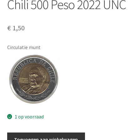
Chili 500 Peso 2022 UNC
Alg. voorw.
Privacybeleid PMH Enibas
€
1,50
Circulatie munt
1 op voorraad
Chili
Toevoegen aan winkelwagen