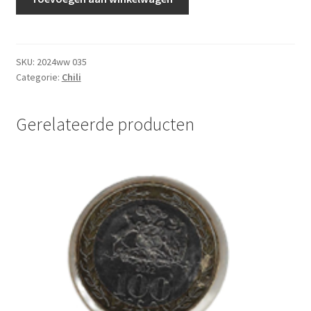
500
Peso
2022
UNC
SKU:
2024ww 035
Categorie:
Chili
aantal
Gerelateerde producten