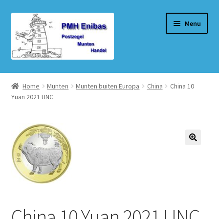
Ga
Ga
Menu
door
naar
naar
de
navigatie
inhoud
Home
Home
Munten
Munten buiten Europa
China
China 10
Yuan 2021 UNC
Beurzen
Winkel
Winkelmand
Afrekenen
Mijn account
China 10 Yuan 2021 UNC