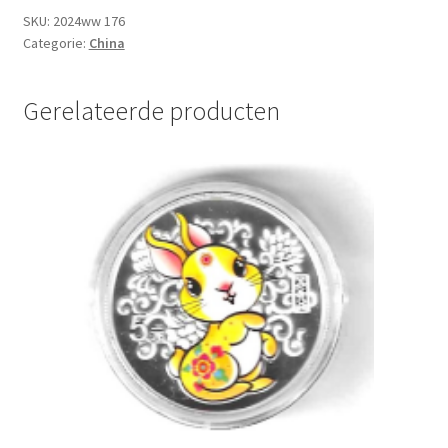
UNC
SKU:
2024ww 176
Categorie:
China
aantal
Gerelateerde producten