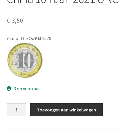
Alg. voorw.
€
3,50
Privacybeleid PMH Enibas
Year of the Ox KM 2578
3 op voorraad
China
Toevoegen aan winkelwagen
10
Yuan
2021