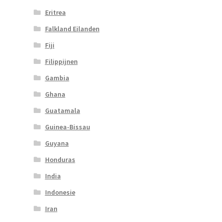
Eritrea
Falkland Eilanden
Fiji
Filippijnen
Gambia
Ghana
Guatamala
Guinea-Bissau
Guyana
Honduras
India
Indonesie
Iran