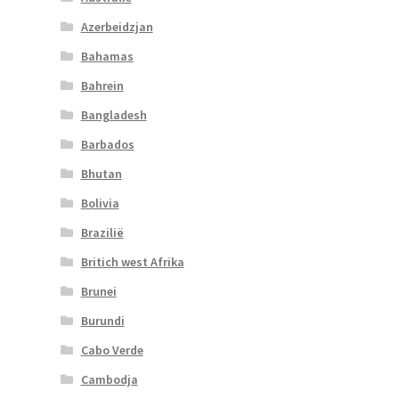
Azerbeidzjan
Bahamas
Bahrein
Bangladesh
Barbados
Bhutan
Bolivia
Brazilië
Britich west Afrika
Brunei
Burundi
Cabo Verde
Cambodja