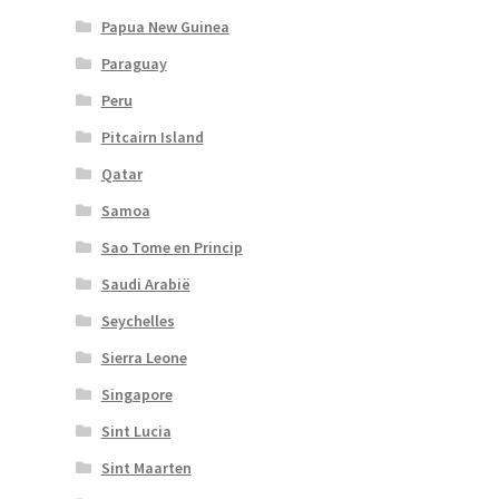
Papua New Guinea
Paraguay
Peru
Pitcairn Island
Qatar
Samoa
Sao Tome en Princip
Saudi Arabië
Seychelles
Sierra Leone
Singapore
Sint Lucia
Sint Maarten