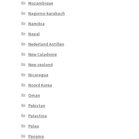
Mozambique
Nagorno-karabach
Namibia
Napal
Nederland Antillen
New Caladonie
New zealand
Nicaragua
Noord Korea
Oman
Pakistan
Palastina
Palau
Panama