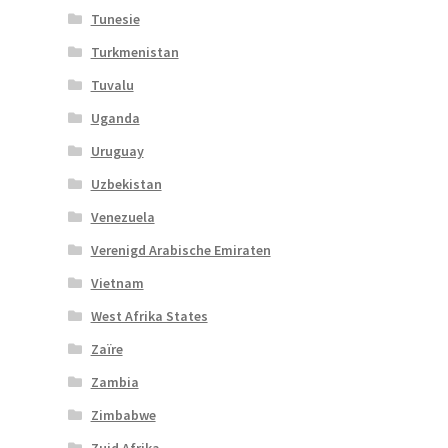
Tunesie
Turkmenistan
Tuvalu
Uganda
Uruguay
Uzbekistan
Venezuela
Verenigd Arabische Emiraten
Vietnam
West Afrika States
Zaïre
Zambia
Zimbabwe
Zuid Afrika