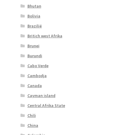
Bhutan
Bolivia
Brazilië
Britich west Afrika
Brunei
Burundi
Cabo Verde
Cambodja
Canada
Cayman island
Central Afrika State
Chili
China