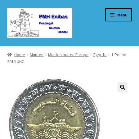
Ga
Ga
Menu
door
naar
naar
de
navigatie
inhoud
Home
Home
Munten
Munten buiten Europa
Egypte
1 Pound
2015 UNC
Beurzen
Winkel
Winkelmand
Afrekenen
Mijn account