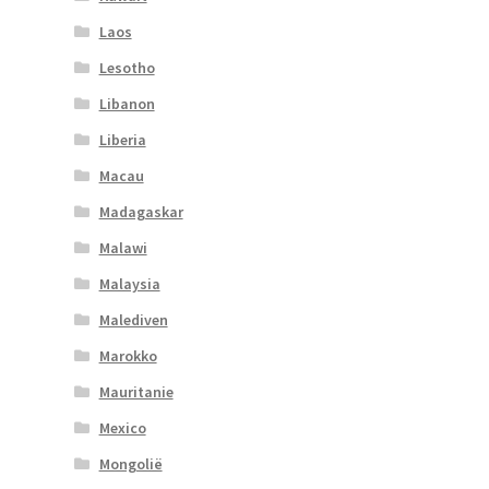
Laos
Lesotho
Libanon
Liberia
Macau
Madagaskar
Malawi
Malaysia
Malediven
Marokko
Mauritanie
Mexico
Mongolië