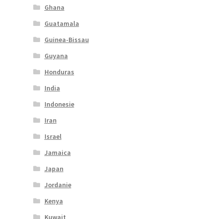
Ghana
Guatamala
Guinea-Bissau
Guyana
Honduras
India
Indonesie
Iran
Israel
Jamaica
Japan
Jordanie
Kenya
Kuwait