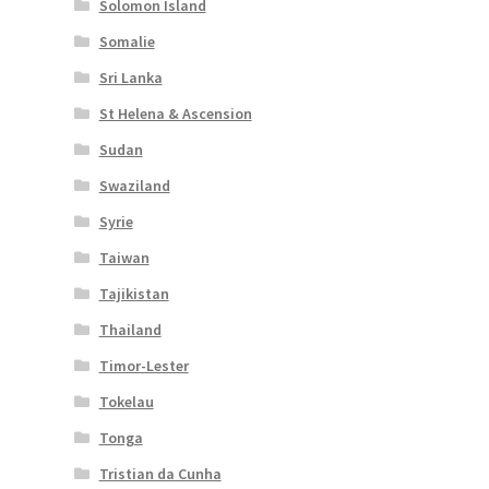
Solomon Island
Somalie
Sri Lanka
St Helena & Ascension
Sudan
Swaziland
Syrie
Taiwan
Tajikistan
Thailand
Timor-Lester
Tokelau
Tonga
Tristian da Cunha