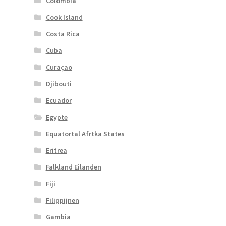
Colombia
Cook Island
Costa Rica
Cuba
Curaçao
Djibouti
Ecuador
Egypte
Equatortal Afrtka States
Eritrea
Falkland Eilanden
Fiji
Filippijnen
Gambia