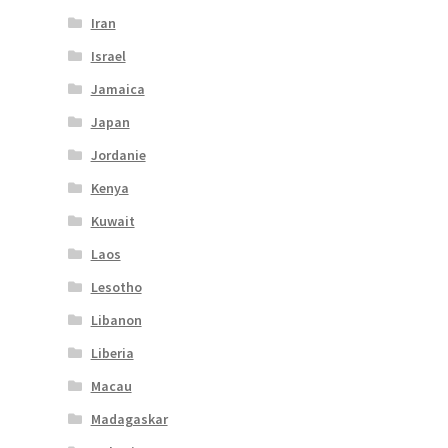
Iran
Israel
Jamaica
Japan
Jordanie
Kenya
Kuwait
Laos
Lesotho
Libanon
Liberia
Macau
Madagaskar