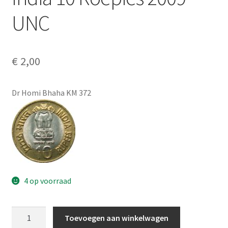
Alg. voorw.
UNC
Privacybeleid PMH Enibas
€
2,00
Dr Homi Bhaha KM 372
4 op voorraad
India
Toevoegen aan winkelwagen
10