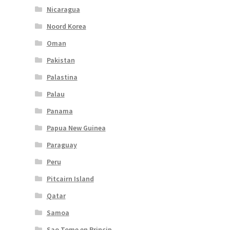
Nicaragua
Noord Korea
Oman
Pakistan
Palastina
Palau
Panama
Papua New Guinea
Paraguay
Peru
Pitcairn Island
Qatar
Samoa
Sao Tome en Princip