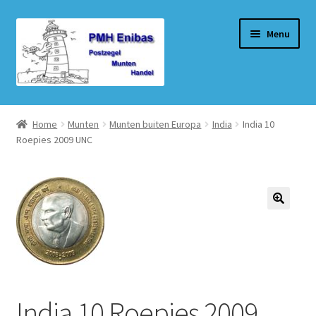
Ga
Ga
Menu
door
naar
naar
de
navigatie
inhoud
Home
Home
Munten
Munten buiten Europa
India
India 10
Roepies 2009 UNC
Beurzen
Winkel
Winkelmand
Afrekenen
Mijn account
India 10 Roepies 2009