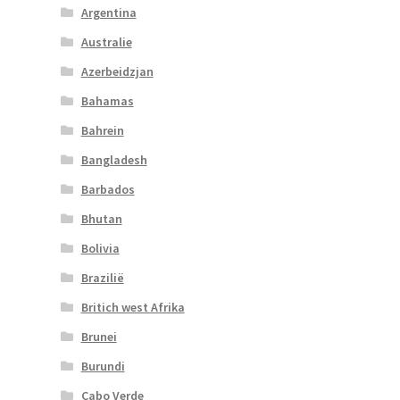
Argentina
Australie
Azerbeidzjan
Bahamas
Bahrein
Bangladesh
Barbados
Bhutan
Bolivia
Brazilië
Britich west Afrika
Brunei
Burundi
Cabo Verde