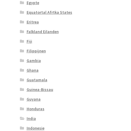
Egypte
Equatortal Afrtka States
Eritrea
Falkland Eilanden
Fiji
Filippijnen
Gambia
Ghana
Guatamala
Guinea-Bissau
Guyana
Honduras
India
Indonesie