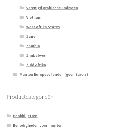
Verenigd Arabische Emiraten
Vietnam
West Afrika States
Zaïre
Zambia
Zimbabwe
Zuid Afrika
Munten Europese landen (geen Euro's)
Productcategorieën
Bankbiljetten
Benodigheden voor munten