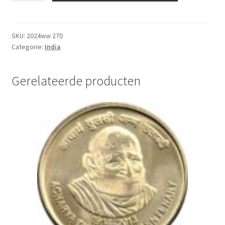
Roepies
2009
UNC
SKU:
2024ww 270
Categorie:
India
aantal
Gerelateerde producten