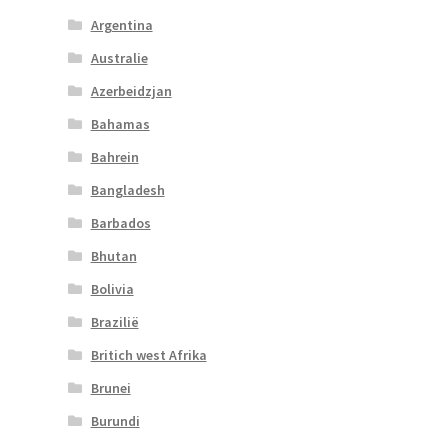
Argentina
Australie
Azerbeidzjan
Bahamas
Bahrein
Bangladesh
Barbados
Bhutan
Bolivia
Brazilië
Britich west Afrika
Brunei
Burundi