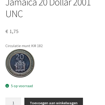
Jamaica 20 Dollar 2001
Alg. voorw.
UNC
Privacybeleid PMH Enibas
€
1,75
Circulatie munt KM 182
5 op voorraad
Jamaica
Toevoegen aan winkelwagen