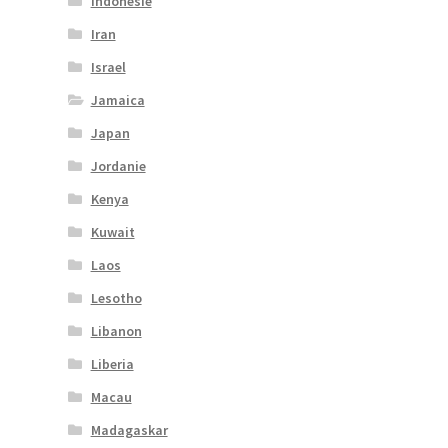
Indonesie
Iran
Israel
Jamaica
Japan
Jordanie
Kenya
Kuwait
Laos
Lesotho
Libanon
Liberia
Macau
Madagaskar