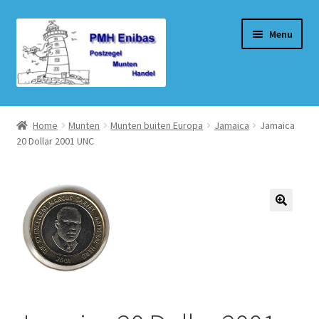
Ga
Ga
Menu
door
naar
naar
de
navigatie
inhoud
Home
Home
Munten
Munten buiten Europa
Jamaica
Jamaica
20 Dollar 2001 UNC
Beurzen
Winkel
Winkelmand
Afrekenen
Mijn account