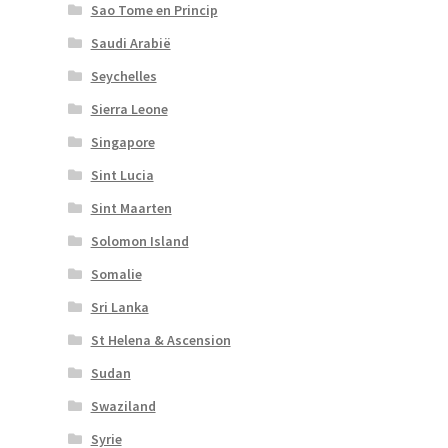
Sao Tome en Princip
Saudi Arabië
Seychelles
Sierra Leone
Singapore
Sint Lucia
Sint Maarten
Solomon Island
Somalie
Sri Lanka
St Helena & Ascension
Sudan
Swaziland
Syrie