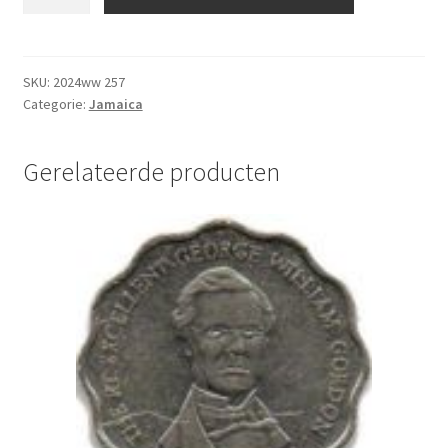
20
Dollar
2001
UNC
SKU:
2024ww 257
Categorie:
Jamaica
aantal
Gerelateerde producten