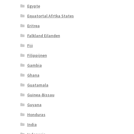
Egypte
Equatortal Afrtka States
Eritrea
Falkland Eilanden
Fiji
Filippijnen
Gambia
Ghana
Guatamala
Guinea-Bissau
Guyana
Honduras
India