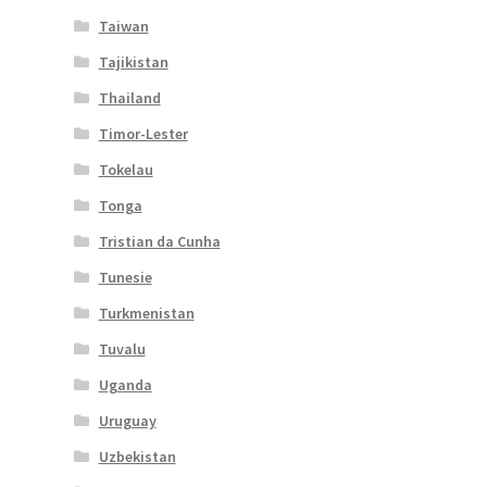
Taiwan
Tajikistan
Thailand
Timor-Lester
Tokelau
Tonga
Tristian da Cunha
Tunesie
Turkmenistan
Tuvalu
Uganda
Uruguay
Uzbekistan