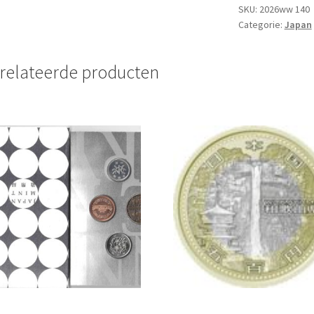
UNC
SKU:
2026ww 140
Categorie:
Japan
aantal
relateerde producten