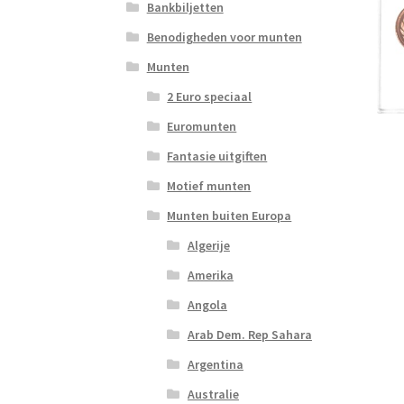
Bankbiljetten
Benodigheden voor munten
Munten
2 Euro speciaal
Euromunten
Fantasie uitgiften
Motief munten
Munten buiten Europa
Algerije
Amerika
Angola
Arab Dem. Rep Sahara
Argentina
Australie