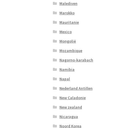
Malediven
Marokko
Mauritanie
Mexico
Mongolië
Mozambique
Nagorno-karabach
Namibia
Napal
Nederland Antillen
New Caladonie
New zealand
Nicaragua
Noord Korea