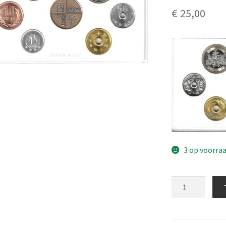
€
25,00
3 op voorra
Japan
jaar
set
2026