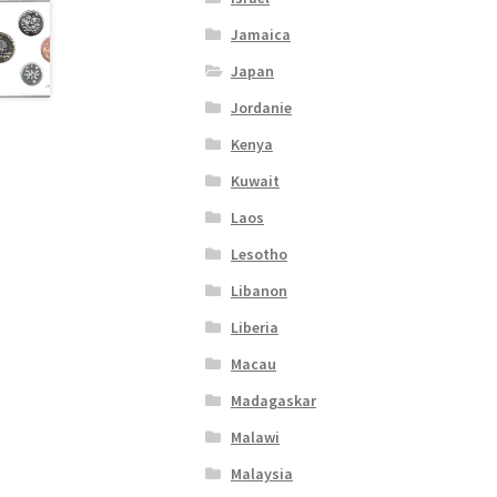
Jamaica
Japan
Jordanie
Kenya
Kuwait
Laos
Lesotho
Libanon
Liberia
Macau
Madagaskar
Malawi
Malaysia