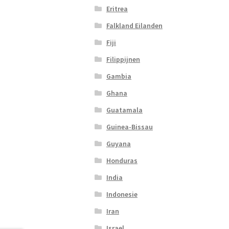
Eritrea
Falkland Eilanden
Fiji
Filippijnen
Gambia
Ghana
Guatamala
Guinea-Bissau
Guyana
Honduras
India
Indonesie
Iran
Israel