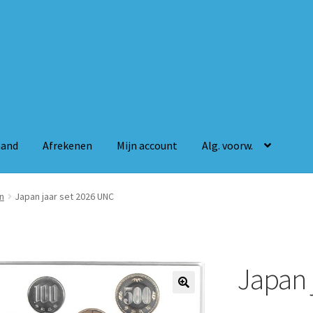
mand
Afrekenen
Mijn account
Alg. voorw.
n
Mijn account
Alg. voorw.
n
Japan jaar set 2026 UNC
Japan 