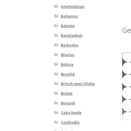
Azerbeidzjan
Bahamas
Bahrein
Ge
Bangladesh
Barbados
Bhutan
Bolivia
Brazilië
Britich west Afrika
Brunei
Burundi
Cabo Verde
Cambodja