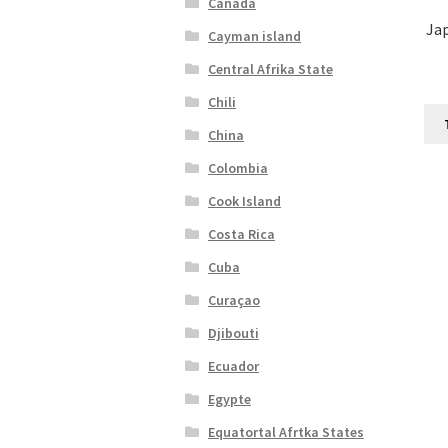
Canada
Jap
Cayman island
Central Afrika State
Chili
China
Colombia
Cook Island
Costa Rica
Cuba
Curaçao
Djibouti
Ecuador
Egypte
Equatortal Afrtka States