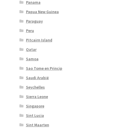
Panama
Papua New Guinea
Paraguay
Peru
Pitcairn Island
Qatar
Samoa
Sao Tome en Princip
Saudi Arabië
Seychelles
Sierra Leone
Singapore
Sint Lucia
Sint Maarten