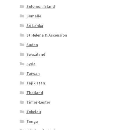
Solomon Island
Somalie
Sri Lanka
St Helena & Ascension
Sudan
Swaziland
Syrie
Taiwan
Tajikistan
Thailand
Timor-Lester
Tokelau
Tonga