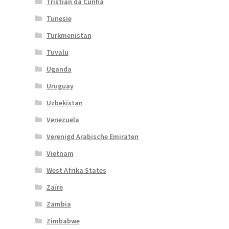
Tristian da Cunha
Tunesie
Turkmenistan
Tuvalu
Uganda
Uruguay
Uzbekistan
Venezuela
Verenigd Arabische Emiraten
Vietnam
West Afrika States
Zaïre
Zambia
Zimbabwe