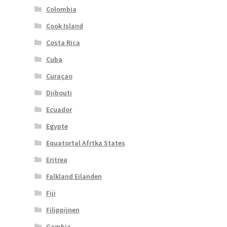
Colombia
Cook Island
Costa Rica
Cuba
Curaçao
Djibouti
Ecuador
Egypte
Equatortal Afrtka States
Eritrea
Falkland Eilanden
Fiji
Filippijnen
Gambia