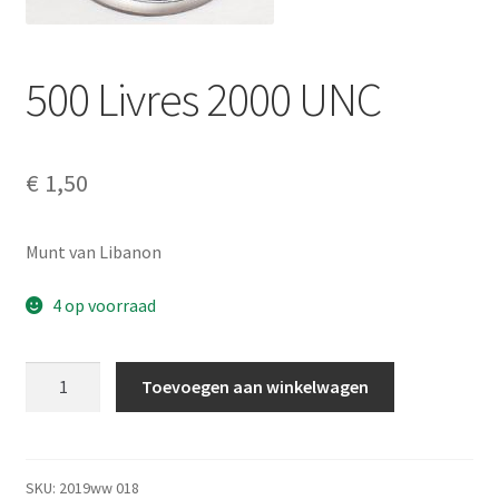
Alg. voorw.
Privacybeleid PMH Enibas
500 Livres 2000 UNC
€
1,50
Munt van Libanon
4 op voorraad
500
Toevoegen aan winkelwagen
Livres
2000
UNC
aantal
SKU:
2019ww 018