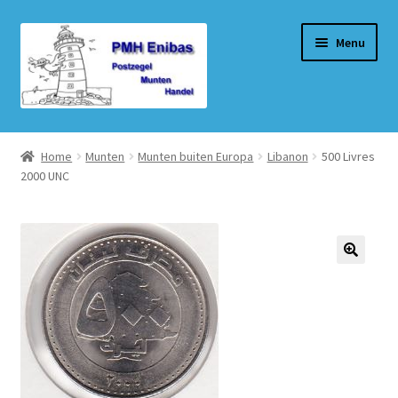
Ga
Ga
Menu
door
naar
naar
de
navigatie
inhoud
Home
Home
Munten
Munten buiten Europa
Libanon
500 Livres
2000 UNC
Beurzen
Winkel
Winkelmand
Afrekenen
Mijn account