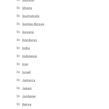
Ghana
Guatamala
Guinea-Bissau
Guyana
Honduras
India
Indonesie
Iran
Israel
Jamaica
Japan
Jordanie
Kenya