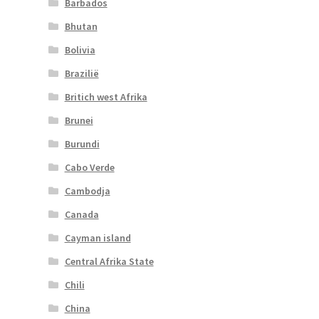
Barbados
Bhutan
Bolivia
Brazilië
Britich west Afrika
Brunei
Burundi
Cabo Verde
Cambodja
Canada
Cayman island
Central Afrika State
Chili
China