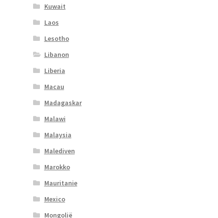
Kuwait
Laos
Lesotho
Libanon
Liberia
Macau
Madagaskar
Malawi
Malaysia
Malediven
Marokko
Mauritanie
Mexico
Mongolië