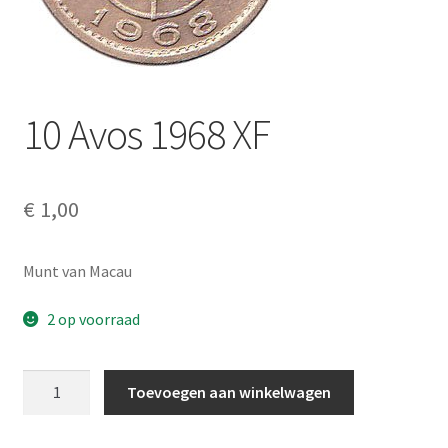
Alg. voorw.
Privacybeleid PMH Enibas
10 Avos 1968 XF
€
1,00
Munt van Macau
2 op voorraad
10
Toevoegen aan winkelwagen
Avos
1968