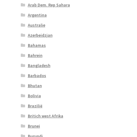
Arab Dem. Rep Sahara
Argentina
Australie
Azerbeidzjan
Bahamas
Bahrein
Bangladesh
Barbados
Bhutan
Bolivia
Brazilië
Britich west Afrika
Brunei
Burundi