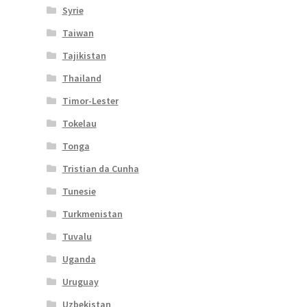
Syrie
Taiwan
Tajikistan
Thailand
Timor-Lester
Tokelau
Tonga
Tristian da Cunha
Tunesie
Turkmenistan
Tuvalu
Uganda
Uruguay
Uzbekistan