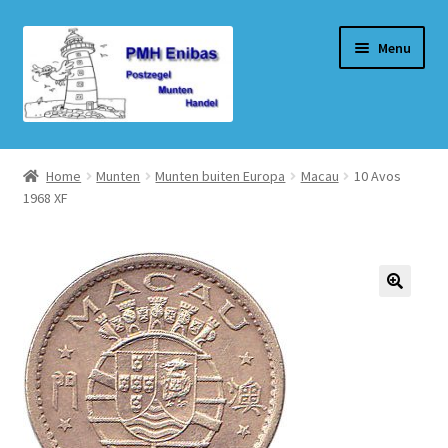
Ga
Ga
Menu
door
naar
naar
de
navigatie
inhoud
Home
Home
Munten
Munten buiten Europa
Macau
10 Avos
1968 XF
Beurzen
Winkel
Winkelmand
Afrekenen
Mijn account