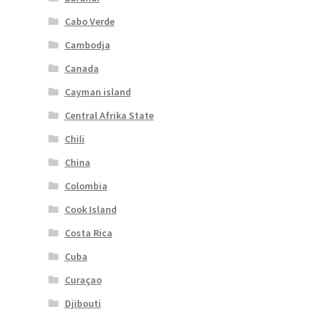
Cabo Verde
Cambodja
Canada
Cayman island
Central Afrika State
Chili
China
Colombia
Cook Island
Costa Rica
Cuba
Curaçao
Djibouti