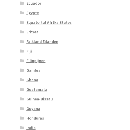
Ecuador
Egypte
Equatortal Afrtka States
Eritrea
Falkland Eilanden
Fiji
Filippijnen
Gambia
Ghana
Guatamala
Guinea-Bissau
Guyana
Honduras
India