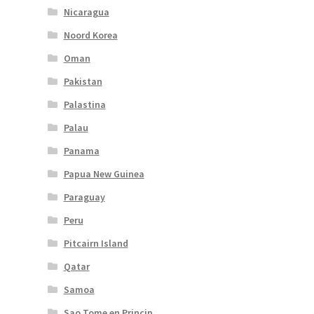
Nicaragua
Noord Korea
Oman
Pakistan
Palastina
Palau
Panama
Papua New Guinea
Paraguay
Peru
Pitcairn Island
Qatar
Samoa
Sao Tome en Princip