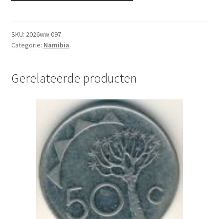
Cent
2025
UNC
SKU:
2026ww 097
Categorie:
Namibia
aantal
Gerelateerde producten