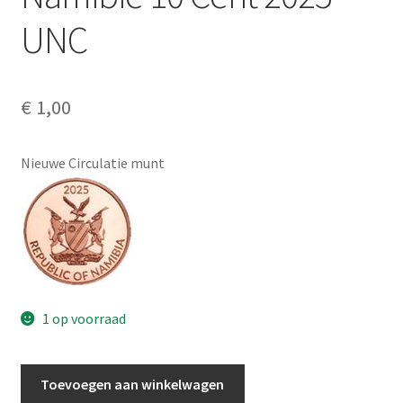
Alg. voorw.
UNC
Privacybeleid PMH Enibas
€
1,00
Nieuwe Circulatie munt
1 op voorraad
Namibië
Toevoegen aan winkelwagen
10