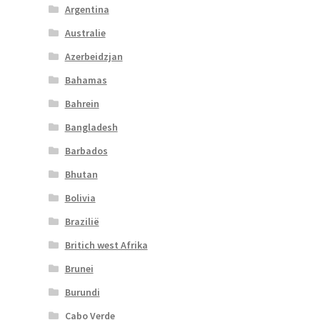
Argentina
Australie
Azerbeidzjan
Bahamas
Bahrein
Bangladesh
Barbados
Bhutan
Bolivia
Brazilië
Britich west Afrika
Brunei
Burundi
Cabo Verde