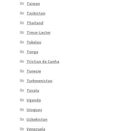
Taiwan
Tajikistan
Thailand
Timor-Lester
Tokelau
Tonga
Tristian da Cunha
Tunesie
Turkmenistan
Tuvalu
Uganda
Uruguay
Uzbekistan
Venezuela