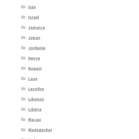
Iran
Israel
Jamaica
Japan
Jordanie
Kenya
Kuwait
Laos
Lesotho
Libanon
Liberia
Macau
Madagaskar