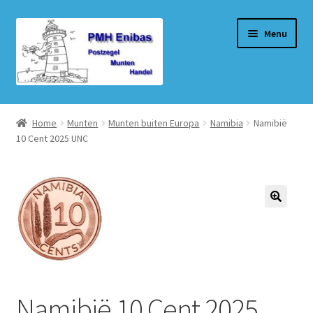
Ga
Ga
Menu
door
naar
naar
de
navigatie
inhoud
Home
Home
Munten
Munten buiten Europa
Namibia
Namibië
10 Cent 2025 UNC
Beurzen
Winkel
Winkelmand
Afrekenen
Mijn account
Namibië 10 Cent 2025