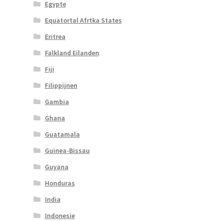
Egypte
Equatortal Afrtka States
Eritrea
Falkland Eilanden
Fiji
Filippijnen
Gambia
Ghana
Guatamala
Guinea-Bissau
Guyana
Honduras
India
Indonesie