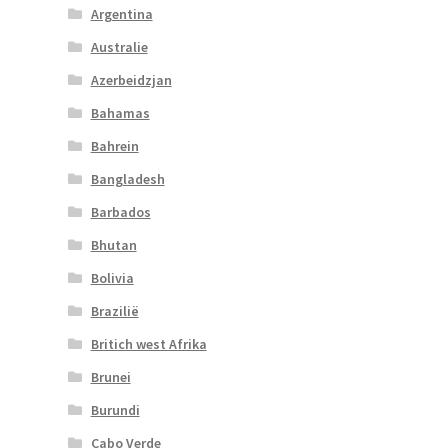
Argentina
Australie
Azerbeidzjan
Bahamas
Bahrein
Bangladesh
Barbados
Bhutan
Bolivia
Brazilië
Britich west Afrika
Brunei
Burundi
Cabo Verde