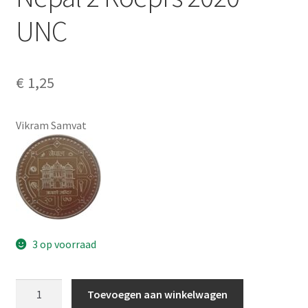
Alg. voorw.
UNC
Privacybeleid PMH Enibas
€
1,25
Vikram Samvat
3 op voorraad
Nepal
Toevoegen aan winkelwagen
2