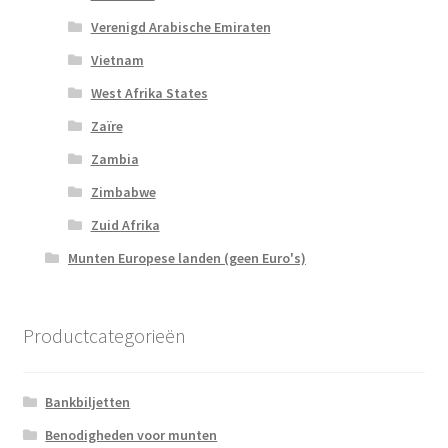
Verenigd Arabische Emiraten
Vietnam
West Afrika States
Zaïre
Zambia
Zimbabwe
Zuid Afrika
Munten Europese landen (geen Euro's)
Productcategorieën
Bankbiljetten
Benodigheden voor munten