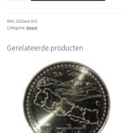
Roepi's
2020
UNC
SKU:
2022ww 613
Categorie:
Napal
aantal
Gerelateerde producten