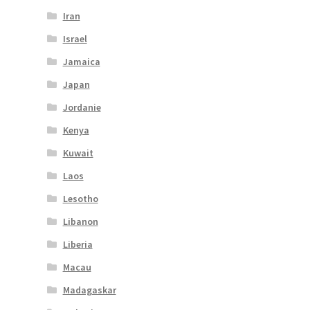
Iran
Israel
Jamaica
Japan
Jordanie
Kenya
Kuwait
Laos
Lesotho
Libanon
Liberia
Macau
Madagaskar