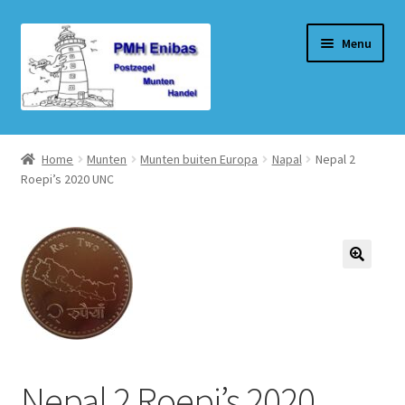
Ga
Ga
Menu
door
naar
naar
de
navigatie
inhoud
Home
Home
Munten
Munten buiten Europa
Napal
Nepal 2
Roepi’s 2020 UNC
Beurzen
Winkel
Winkelmand
Afrekenen
Mijn account
Nepal 2 Roepi’s 2020