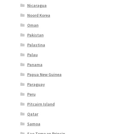
Nicaragua
Noord Korea
Oman
Pakistan
Palastina
Palau
Panama
Papua New Guinea
Paraguay
Peru
Pitcairn Island
Qatar
Samoa
Sao Tome en Princip