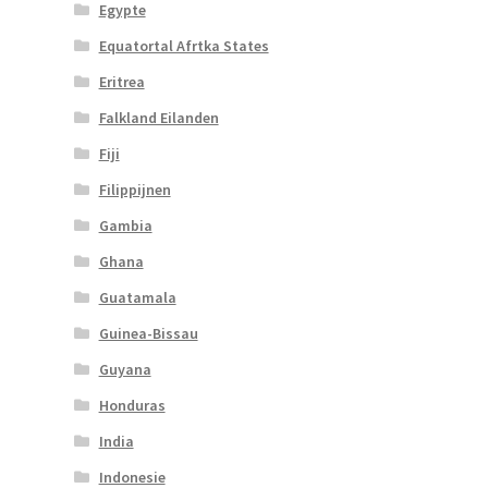
Egypte
Equatortal Afrtka States
Eritrea
Falkland Eilanden
Fiji
Filippijnen
Gambia
Ghana
Guatamala
Guinea-Bissau
Guyana
Honduras
India
Indonesie