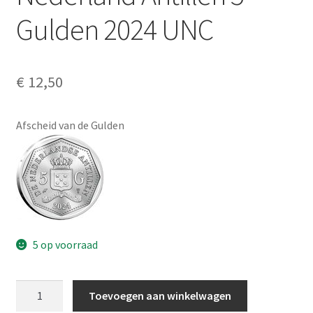
Alg. voorw.
Gulden 2024 UNC
Privacybeleid PMH Enibas
€
12,50
Afscheid van de Gulden
5 op voorraad
Nederland
Toevoegen aan winkelwagen
Antillen