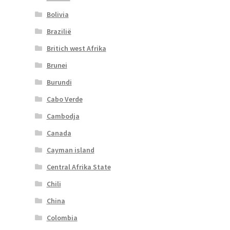
Bolivia
Brazilië
Britich west Afrika
Brunei
Burundi
Cabo Verde
Cambodja
Canada
Cayman island
Central Afrika State
Chili
China
Colombia