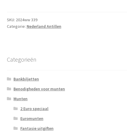
5
Gulden
2024
SKU:
2024ww 339
Categorie:
Nederland Antillen
UNC
aantal
Categorieën
Bankbiljetten
Benodigheden voor munten
Munten
2 Euro speciaal
Euromunten
Fantasie uitgiften