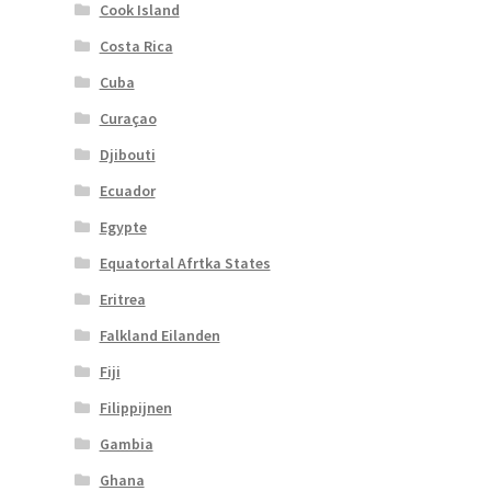
Cook Island
Costa Rica
Cuba
Curaçao
Djibouti
Ecuador
Egypte
Equatortal Afrtka States
Eritrea
Falkland Eilanden
Fiji
Filippijnen
Gambia
Ghana