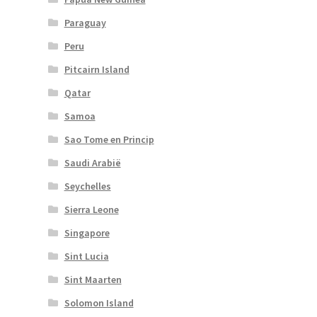
Paraguay
Peru
Pitcairn Island
Qatar
Samoa
Sao Tome en Princip
Saudi Arabië
Seychelles
Sierra Leone
Singapore
Sint Lucia
Sint Maarten
Solomon Island