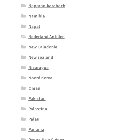
Nagorno-karabach
Namibia
Napal
Nederland Antillen
New Caladonie
New zealand
Nicaragua
Noord Korea
Oman
Pakistan
Palastina
Palau
Panama
Papua New Guinea