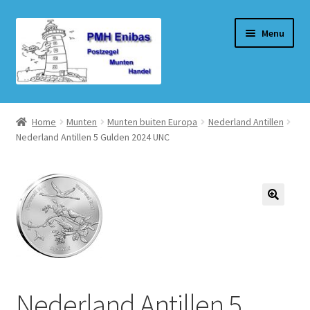
Ga
Ga
Menu
door
naar
naar
de
navigatie
inhoud
Home
Home
Munten
Munten buiten Europa
Nederland Antillen
Nederland Antillen 5 Gulden 2024 UNC
Beurzen
Winkel
Winkelmand
Afrekenen
Mijn account
Nederland Antillen 5