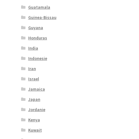
Guatamala
Guinea-Bissau
Guyana
Honduras
India
Indonesie
Iran
Israel
Jamaica
Japan
Jordanie
Kenya
Kuwait