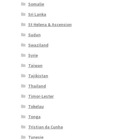
Somalie
Sri Lanka
St Helena & Ascension
Sudan
Swaziland
Syrie
Taiwan
Tajikistan
Thailand
Timor-Lester
Tokelau
Tonga
Tristian da Cunha
Tunesie