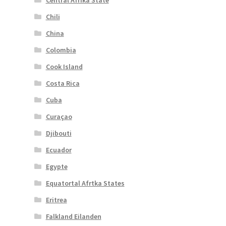
Central Afrika State
Chili
China
Colombia
Cook Island
Costa Rica
Cuba
Curaçao
Djibouti
Ecuador
Egypte
Equatortal Afrtka States
Eritrea
Falkland Eilanden