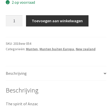
2 op voorraad
50
Toevoegen aan winkelwagen
Cent
2015
aantal
SKU:
2018ww 054
Categorieën:
Munten
,
Munten buiten Europa
,
New zealand
Beschrijving
Beschrijving
The spirit of Anzac