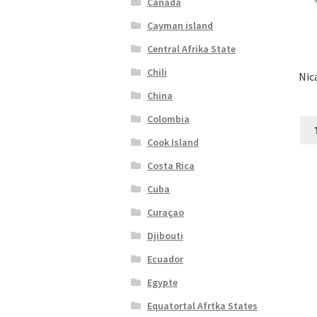
Canada
Cayman island
Central Afrika State
Chili
Nic
China
Colombia
Cook Island
Costa Rica
Cuba
Curaçao
Djibouti
Ecuador
Egypte
Equatortal Afrtka States