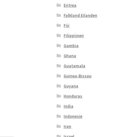
Eritrea
Falkland Eilanden
Fiji
Filippijnen
Gambia
Ghana
Guatamala
Guinea-Bissau
Guyana
Honduras
India
Indonesie
Iran
Israel