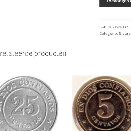
Toevoegen 
1
Cordobas
2014
UNC
SKU:
2021ww 669
Categorie:
Nicar
aantal
relateerde producten