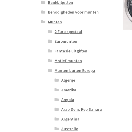
Bankbiljetten
Benodigheden voor munten
Munten
2 Euro speciaal
Euromunten
Fantasie uitgiften
Motief munten
Munten buiten Europa
Algerije
Amerika
Angola
Arab Dem. Rep Sahara
Argentina
Australie