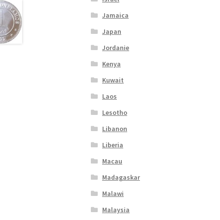
Jamaica
Japan
Jordanie
Kenya
Kuwait
Laos
Lesotho
Libanon
Liberia
Macau
Madagaskar
Malawi
Malaysia