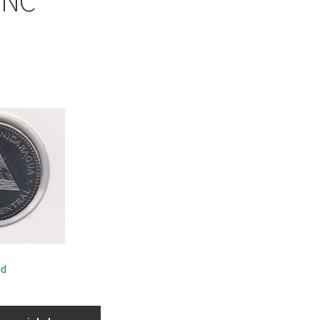
UNC
ad