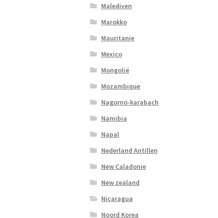
Malediven
Marokko
Mauritanie
Mexico
Mongolië
Mozambique
Nagorno-karabach
Namibia
Napal
Nederland Antillen
New Caladonie
New zealand
Nicaragua
Noord Korea