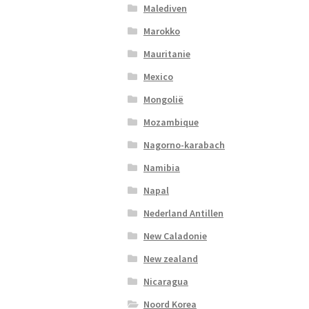
Malediven
Marokko
Mauritanie
Mexico
Mongolië
Mozambique
Nagorno-karabach
Namibia
Napal
Nederland Antillen
New Caladonie
New zealand
Nicaragua
Noord Korea