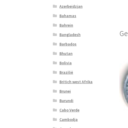
Azerbeidzjan
Bahamas
Bahrein
Ge
Bangladesh
Barbados
Bhutan
Bolivia
Brazilië
Britich west Afrika
Brunei
Burundi
Cabo Verde
Cambodja