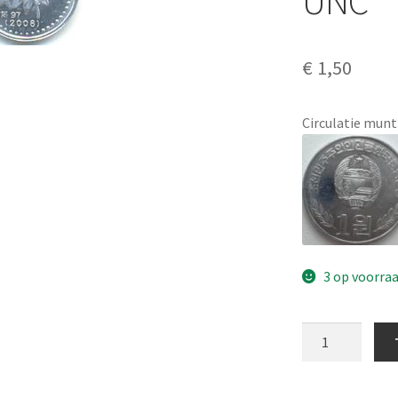
UNC
€
1,50
Circulatie mun
3 op voorra
Noord
Korea
1