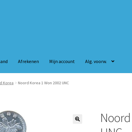
mand
Afrekenen
Mijn account
Alg. voorw.
n
Mijn account
Alg. voorw.
d Korea
Noord Korea 1 Won 2002 UNC
Noord 