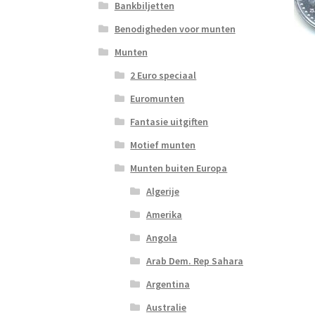
Bankbiljetten
Benodigheden voor munten
Munten
2 Euro speciaal
Euromunten
Fantasie uitgiften
Motief munten
Munten buiten Europa
Algerije
Amerika
Angola
Arab Dem. Rep Sahara
Argentina
Australie