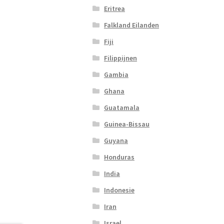
Eritrea
Falkland Eilanden
Fiji
Filippijnen
Gambia
Ghana
Guatamala
Guinea-Bissau
Guyana
Honduras
India
Indonesie
Iran
Israel