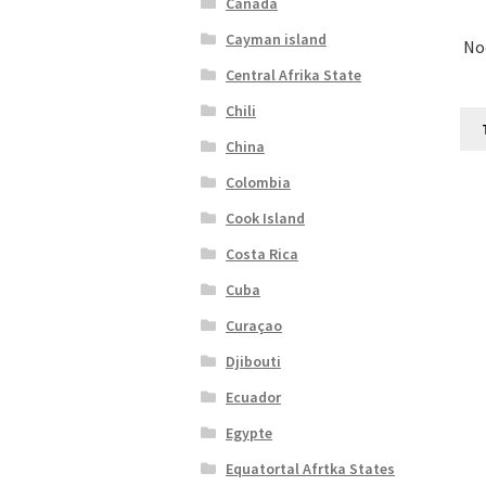
Canada
Cayman island
No
Central Afrika State
Chili
China
Colombia
Cook Island
Costa Rica
Cuba
Curaçao
Djibouti
Ecuador
Egypte
Equatortal Afrtka States