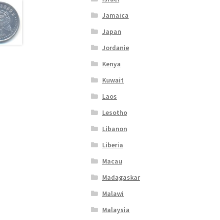
Jamaica
Japan
Jordanie
Kenya
Kuwait
Laos
Lesotho
Libanon
Liberia
Macau
Madagaskar
Malawi
Malaysia