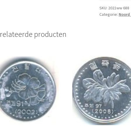
Won
2002
SKU:
2021ww 688
Categorie:
Noord 
UNC
aantal
relateerde producten