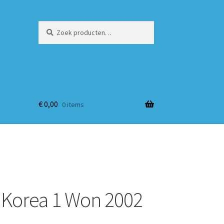
Zoeken
Zoeken
naar:
€
0,00
0 items
Korea 1 Won 2002