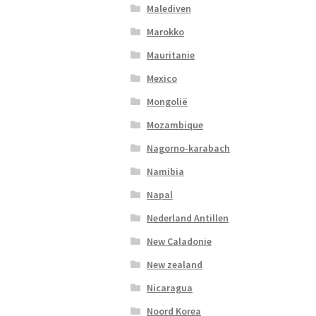
Malediven
Marokko
Mauritanie
Mexico
Mongolië
Mozambique
Nagorno-karabach
Namibia
Napal
Nederland Antillen
New Caladonie
New zealand
Nicaragua
Noord Korea