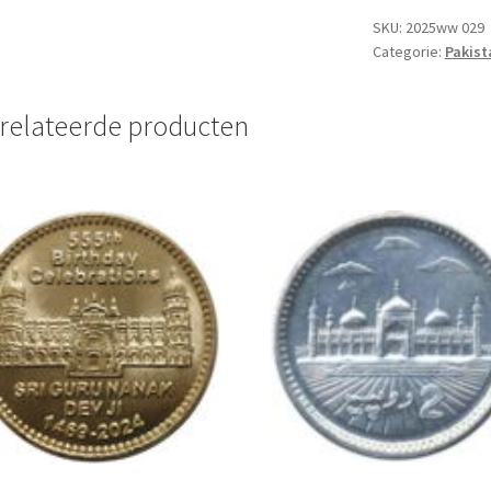
UNC
SKU:
2025ww 029
Categorie:
Pakist
aantal
relateerde producten