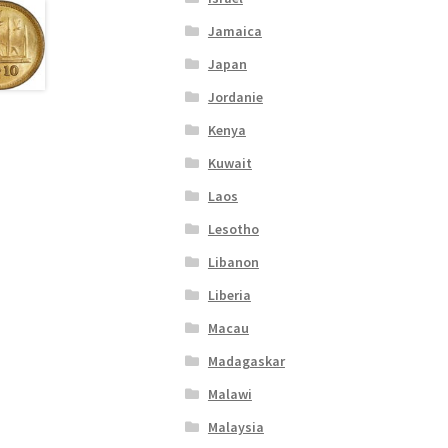
Jamaica
Japan
Jordanie
Kenya
Kuwait
Laos
Lesotho
Libanon
Liberia
Macau
Madagaskar
Malawi
Malaysia