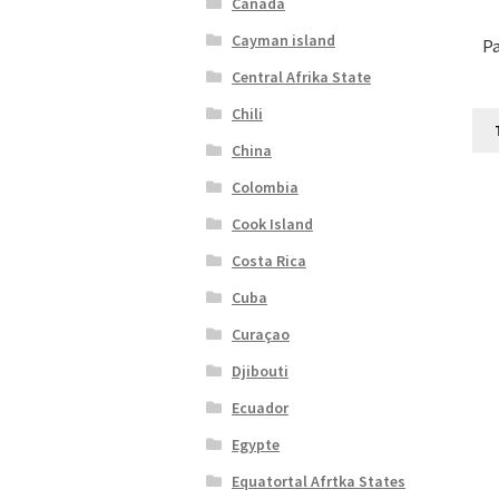
Canada
Cayman island
P
Central Afrika State
Chili
China
Colombia
Cook Island
Costa Rica
Cuba
Curaçao
Djibouti
Ecuador
Egypte
Equatortal Afrtka States