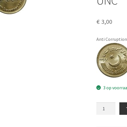
UNC
€
3,00
Anti Corruptio
3 op voorra
Pakistan
50
Rupee
2018