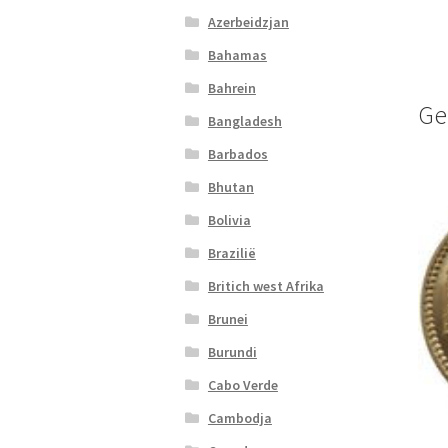
Azerbeidzjan
Bahamas
Bahrein
Ge
Bangladesh
Barbados
Bhutan
Bolivia
Brazilië
Britich west Afrika
Brunei
Burundi
Cabo Verde
Cambodja