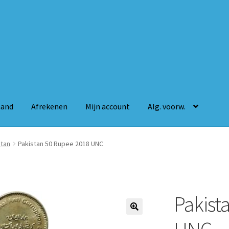
mand
Afrekenen
Mijn account
Alg. voorw.
n
Mijn account
Alg. voorw.
stan
Pakistan 50 Rupee 2018 UNC
Pakist