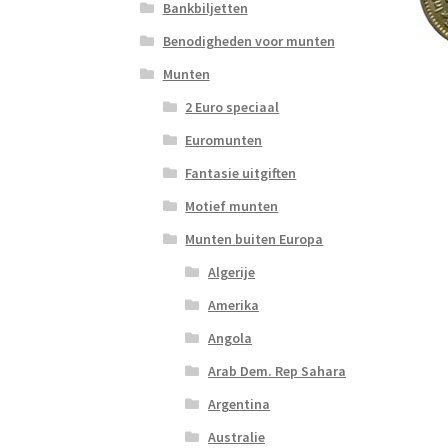
Bankbiljetten
Benodigheden voor munten
Munten
2 Euro speciaal
Euromunten
Fantasie uitgiften
Motief munten
Munten buiten Europa
Algerije
Amerika
Angola
Arab Dem. Rep Sahara
Argentina
Australie