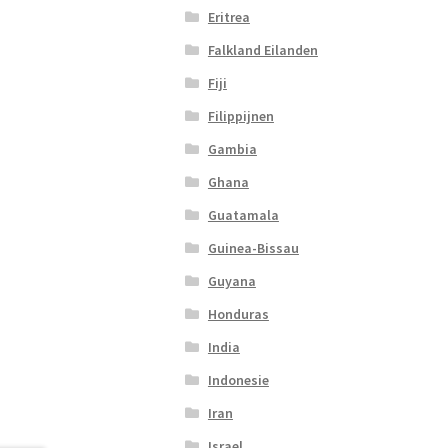
Eritrea
Falkland Eilanden
Fiji
Filippijnen
Gambia
Ghana
Guatamala
Guinea-Bissau
Guyana
Honduras
India
Indonesie
Iran
Israel