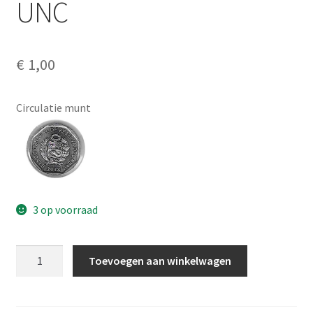
UNC
Alg. voorw.
Privacybeleid PMH Enibas
€
1,00
Circulatie munt
3 op voorraad
Peru
Toevoegen aan winkelwagen
5
Centimes
2018