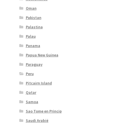
Oman
Pakistan
Palastina
Palau
Panama
Papua New Guinea
Paraguay
Peru
Pitcairn Island
Qatar
Samoa
Sao Tome en Princip
Saudi Arabië