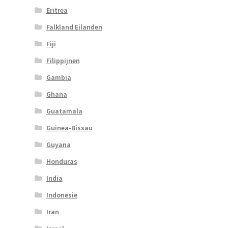
Eritrea
Falkland Eilanden
Fiji
Filippijnen
Gambia
Ghana
Guatamala
Guinea-Bissau
Guyana
Honduras
India
Indonesie
Iran