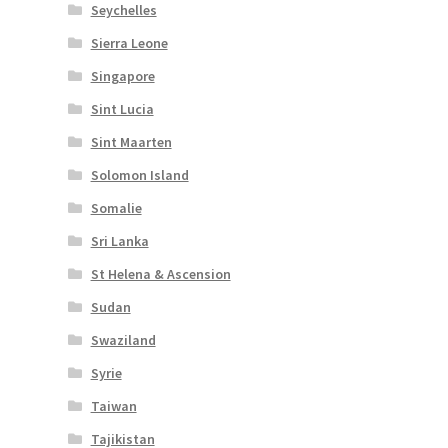
Seychelles
Sierra Leone
Singapore
Sint Lucia
Sint Maarten
Solomon Island
Somalie
Sri Lanka
St Helena & Ascension
Sudan
Swaziland
Syrie
Taiwan
Tajikistan