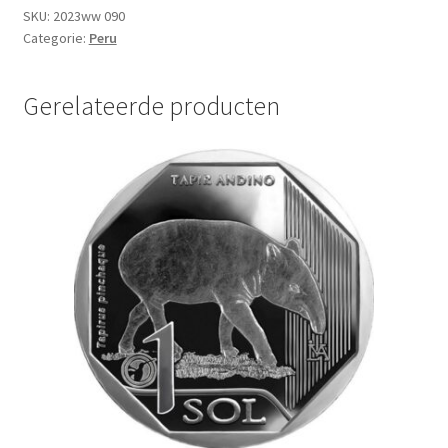
UNC
SKU:
2023ww 090
Categorie:
Peru
aantal
Gerelateerde producten