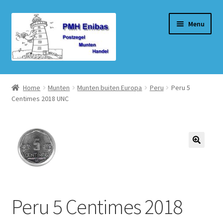
Ga
Ga
Menu
door
naar
naar
de
navigatie
inhoud
Home
Home
Munten
Munten buiten Europa
Peru
Peru 5
Centimes 2018 UNC
Beurzen
Winkel
Winkelmand
Afrekenen
Peru 5 Centimes 2018
Mijn account