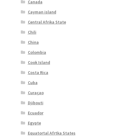
Canada
Cayman island
Central Afrika State
Chili
China
Colombia
Cook Island
Costa Rica
Cuba
Curaçao
Djibouti
Ecuador
Egypte
Equatortal Afrtka States