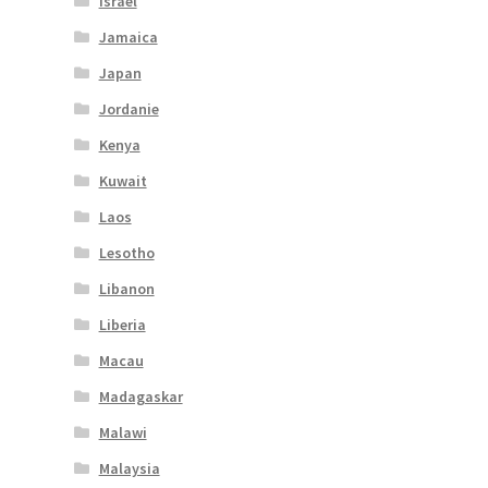
Israel
Jamaica
Japan
Jordanie
Kenya
Kuwait
Laos
Lesotho
Libanon
Liberia
Macau
Madagaskar
Malawi
Malaysia