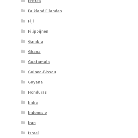
Eritrea
Falkland Eilanden
Fiji
Filippijnen
Gambia
Ghana
Guatamala
Guinea-Bissau
Guyana
Honduras
India
Indonesie
Iran
Israel