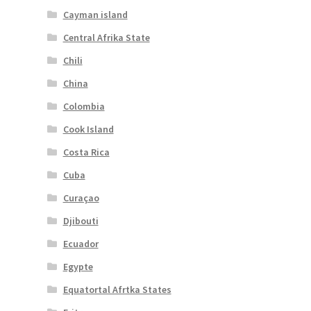
Cayman island
Central Afrika State
Chili
China
Colombia
Cook Island
Costa Rica
Cuba
Curaçao
Djibouti
Ecuador
Egypte
Equatortal Afrtka States