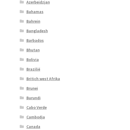
Azerbeidzjan
Bahamas
Bahrein
Bangladesh
Barbados
Bhutan
Bolivia
Brazilië
Britich west Afrika
Brunei
Burundi
Cabo Verde
Cambodja
Canada