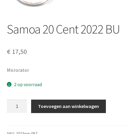
Alg. voorw.
Privacybeleid PMH Enibas
Samoa 20 Cent 2022 BU
€
17,50
Microrator
2 op voorraad
Samoa
Toevoegen aan winkelwagen
20
Cent
2022
BU
SKU:
2023ww 087