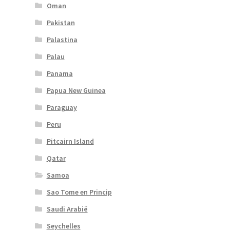
Oman
Pakistan
Palastina
Palau
Panama
Papua New Guinea
Paraguay
Peru
Pitcairn Island
Qatar
Samoa
Sao Tome en Princip
Saudi Arabië
Seychelles