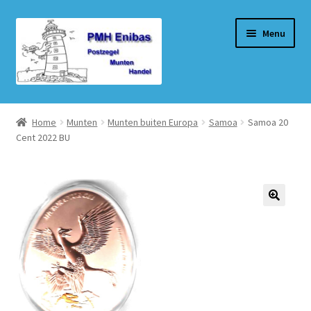
Ga
Ga
Menu
door
naar
naar
de
navigatie
inhoud
Home
Home
Munten
Munten buiten Europa
Samoa
Samoa 20
Cent 2022 BU
Beurzen
Winkel
Winkelmand
Afrekenen
Mijn account