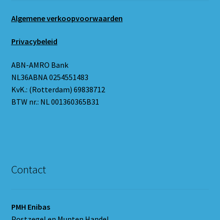
Algemene verkoopvoorwaarden
Privacybeleid
ABN-AMRO Bank
NL36ABNA 0254551483
KvK.: (Rotterdam) 69838712
BTW nr.: NL 001360365B31
Contact
PMH Enibas
Postzegel en Munten Handel