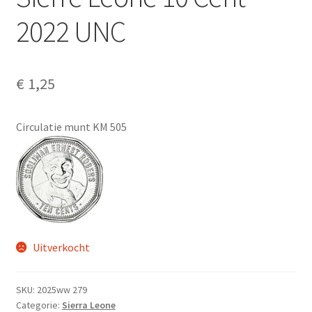
Alg. voorw.
2022 UNC
Privacybeleid PMH Enibas
€
1,25
Circulatie munt KM 505
Uitverkocht
SKU:
2025ww 279
Categorie:
Sierra Leone