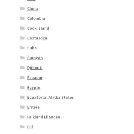
China
Colombia
Cook Island
Costa Rica
Cuba
Curaçao
Djibouti
Ecuador
Egypte
Equatortal Afrtka States
Eritrea
Falkland Eilanden
Fiji