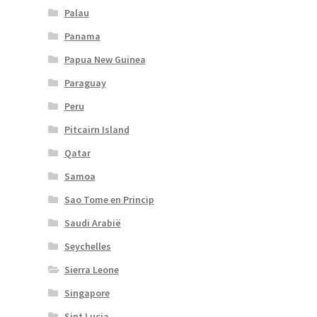
Palau
Panama
Papua New Guinea
Paraguay
Peru
Pitcairn Island
Qatar
Samoa
Sao Tome en Princip
Saudi Arabië
Seychelles
Sierra Leone
Singapore
Sint Lucia