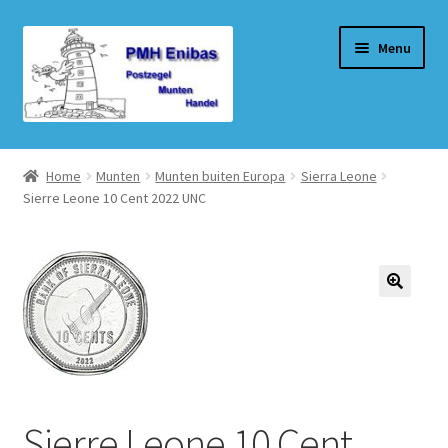
Ga
Ga
Menu
door
naar
naar
de
navigatie
inhoud
Home
Home
Munten
Munten buiten Europa
Sierra Leone
Sierre Leone 10 Cent 2022 UNC
Beurzen
Winkel
Winkelmand
Afrekenen
Mijn account
Sierre Leone 10 Cent