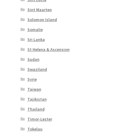
Sint Maarten
Solomon Island
Somalie
Sri Lanka
St Helena & Ascension
Sudan
Swaziland
Syrie
Taiwan
Tajikistan
Thailand
Timor-Lester
Tokelau