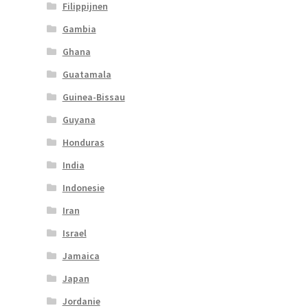
Filippijnen
Gambia
Ghana
Guatamala
Guinea-Bissau
Guyana
Honduras
India
Indonesie
Iran
Israel
Jamaica
Japan
Jordanie