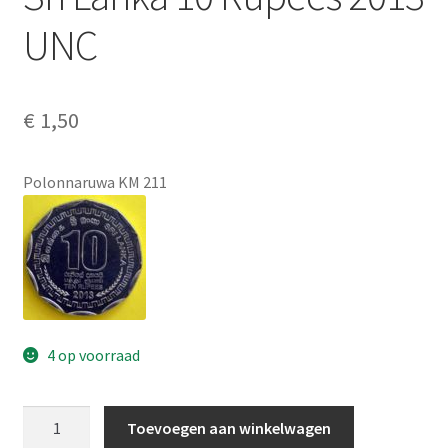
Alg. voorw.
UNC
Privacybeleid PMH Enibas
€
1,50
Polonnaruwa KM 211
4 op voorraad
Sri
Toevoegen aan winkelwagen
Lanka