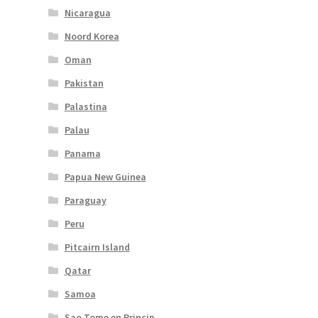
Nicaragua
Noord Korea
Oman
Pakistan
Palastina
Palau
Panama
Papua New Guinea
Paraguay
Peru
Pitcairn Island
Qatar
Samoa
Sao Tome en Princip