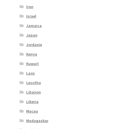
Iran
Israel
Jamaica
Japan
Jordanie
Kenya
Kuwait
Laos
Lesotho
Libanon
Liberia
Macau
Madagaskar