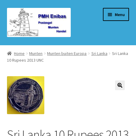
Ga
Ga
Menu
door
naar
naar
de
navigatie
inhoud
Home
Home
Munten
Munten buiten Europa
Sri Lanka
Sri Lanka
10 Rupees 2013 UNC
Beurzen
Winkel
Winkelmand
Afrekenen
Mijn account
Sri Lanka 10 Rupees 2013