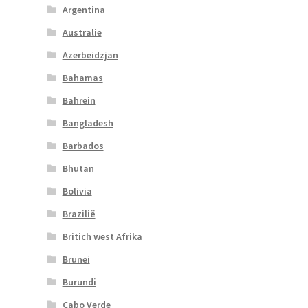
Argentina
Australie
Azerbeidzjan
Bahamas
Bahrein
Bangladesh
Barbados
Bhutan
Bolivia
Brazilië
Britich west Afrika
Brunei
Burundi
Cabo Verde