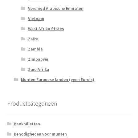
Verenigd Arabische Emiraten
Vietnam
West Afrika States
Zaïre
Zambia
Zimbabwe
Zuid Afrika
Munten Europese landen (geen Euro's)
Productcategorieën
Bankbiljetten
Benodigheden voor munten