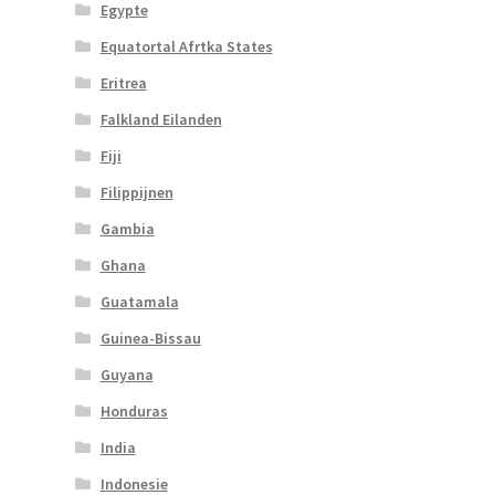
Egypte
Equatortal Afrtka States
Eritrea
Falkland Eilanden
Fiji
Filippijnen
Gambia
Ghana
Guatamala
Guinea-Bissau
Guyana
Honduras
India
Indonesie