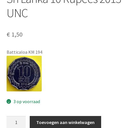
Alg. voorw.
UNC
Privacybeleid PMH Enibas
€
1,50
Batticaloa KM 194
3 op voorraad
Sri
Toevoegen aan winkelwagen
Lanka