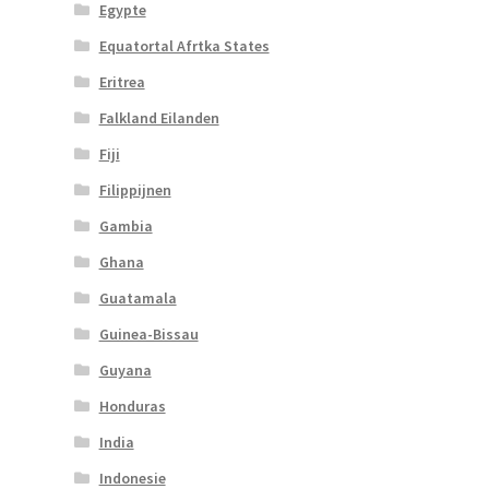
Egypte
Equatortal Afrtka States
Eritrea
Falkland Eilanden
Fiji
Filippijnen
Gambia
Ghana
Guatamala
Guinea-Bissau
Guyana
Honduras
India
Indonesie