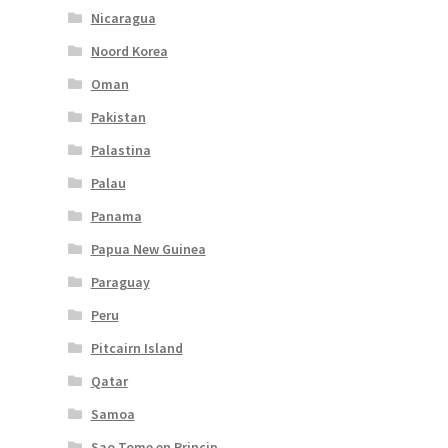
Nicaragua
Noord Korea
Oman
Pakistan
Palastina
Palau
Panama
Papua New Guinea
Paraguay
Peru
Pitcairn Island
Qatar
Samoa
Sao Tome en Princip