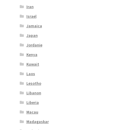
Iran
Israel
Jamaica
Japan
Jordanie
Kenya
Kuwait
Laos
Lesotho
Libanon
Liberia
Macau
Madagaskar