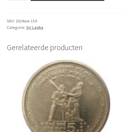
10
Rupees
2013
SKU:
2024ww 154
Categorie:
Sri Lanka
UNC
aantal
Gerelateerde producten