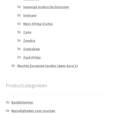
Verenigd Arabische Emiraten
Vietnam
West Afrika States
Zaïre
Zambia
Zimbabwe
Zuid Afrika
Munten Europese landen (geen Euro's)
Productcategorieën
Bankbiljetten
Benodigheden voor munten