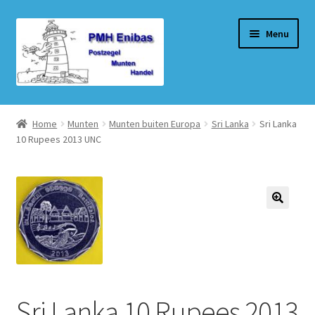
Ga
Ga
Menu
door
naar
naar
de
navigatie
inhoud
Home
Home
Munten
Munten buiten Europa
Sri Lanka
Sri Lanka
10 Rupees 2013 UNC
Beurzen
Winkel
Winkelmand
Afrekenen
Mijn account
Sri Lanka 10 Rupees 2013