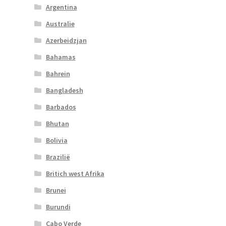
Argentina
Australie
Azerbeidzjan
Bahamas
Bahrein
Bangladesh
Barbados
Bhutan
Bolivia
Brazilië
Britich west Afrika
Brunei
Burundi
Cabo Verde