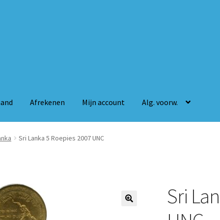
mand
Afrekenen
Mijn account
Alg. voorw.
n
Mijn account
Alg. voorw.
anka
Sri Lanka 5 Roepies 2007 UNC
Sri La