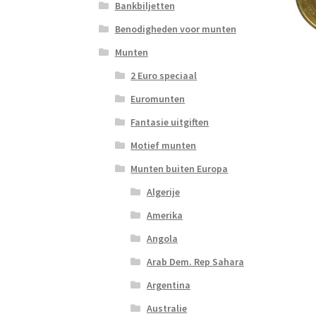
Bankbiljetten
Benodigheden voor munten
Munten
2 Euro speciaal
Euromunten
Fantasie uitgiften
Motief munten
Munten buiten Europa
Algerije
Amerika
Angola
Arab Dem. Rep Sahara
Argentina
Australie