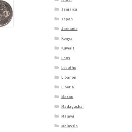
Jamaica
Japan
Jordanie
Kenya
Kuwait
Laos
Lesotho
Libanon
Liberia
Macau
Madagaskar
Malawi
Malaysia