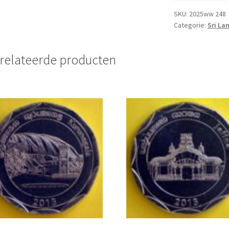
Roepies
2007
SKU:
2025ww 248
Categorie:
Sri La
UNC
aantal
relateerde producten