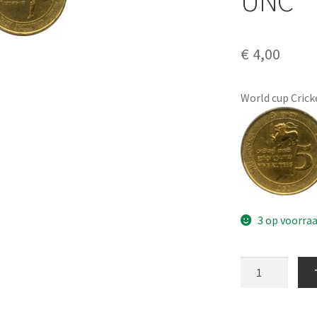
UNC
€
4,00
World cup Crick
3 op voorra
Sri
Lanka
5