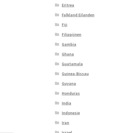
Eritrea
Falkland Eilanden
Fiji
Filippijnen
Gambia
Ghana
Guatamala
Guinea-Bissau
Guyana
Honduras
India
Indonesie
Iran
Israel