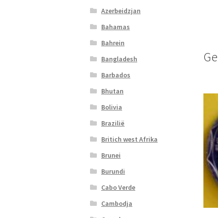
Azerbeidzjan
Bahamas
Bahrein
Ge
Bangladesh
Barbados
Bhutan
Bolivia
Brazilië
Britich west Afrika
Brunei
Burundi
Cabo Verde
Cambodja