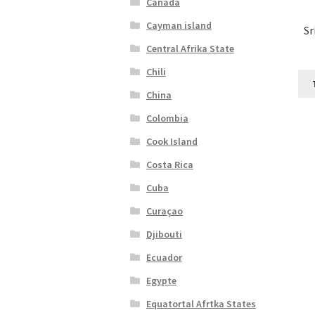
Canada
Cayman island
Sr
Central Afrika State
Chili
China
Colombia
Cook Island
Costa Rica
Cuba
Curaçao
Djibouti
Ecuador
Egypte
Equatortal Afrtka States