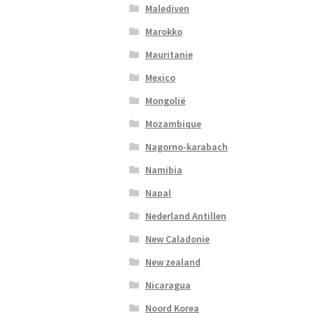
Malediven
Marokko
Mauritanie
Mexico
Mongolië
Mozambique
Nagorno-karabach
Namibia
Napal
Nederland Antillen
New Caladonie
New zealand
Nicaragua
Noord Korea