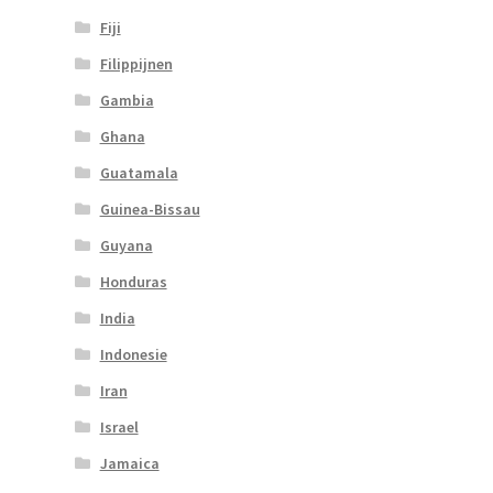
Fiji
Filippijnen
Gambia
Ghana
Guatamala
Guinea-Bissau
Guyana
Honduras
India
Indonesie
Iran
Israel
Jamaica