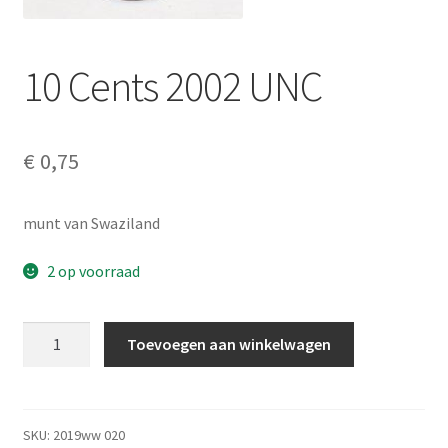
Alg. voorw.
10 Cents 2002 UNC
Privacybeleid PMH Enibas
€
0,75
munt van Swaziland
2 op voorraad
10
Toevoegen aan winkelwagen
Cents
2002
UNC
aantal
SKU:
2019ww 020