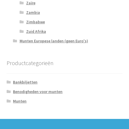
Zaïre
Zambia
Zimbabwe
Zuid Afrika
Munten Europese landen (geen Euro's)
Productcategorieën
Bankbiljetten
Benodigheden voor munten
Munten