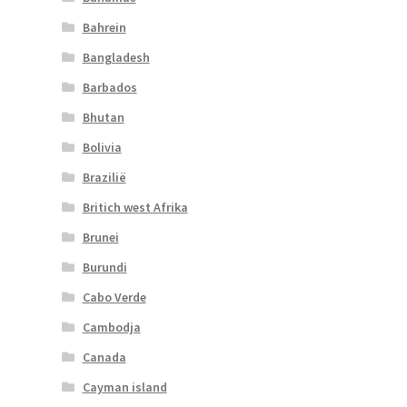
Bahrein
Bangladesh
Barbados
Bhutan
Bolivia
Brazilië
Britich west Afrika
Brunei
Burundi
Cabo Verde
Cambodja
Canada
Cayman island