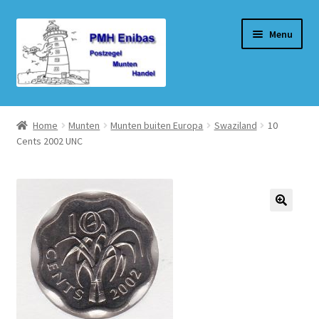
Ga
Ga
Menu
door
naar
naar
de
navigatie
inhoud
Home
Home
Munten
Munten buiten Europa
Swaziland
10
Cents 2002 UNC
Beurzen
Winkel
Winkelmand
Afrekenen
Mijn account