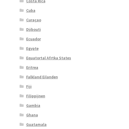
Costa Rica
Cuba
Curaçao
Djibouti
Ecuador
Egypte
Equatortal Afrtka States
Eritrea
Falkland Eilanden
Fiji
Filippijnen
Gambia
Ghana
Guatamala