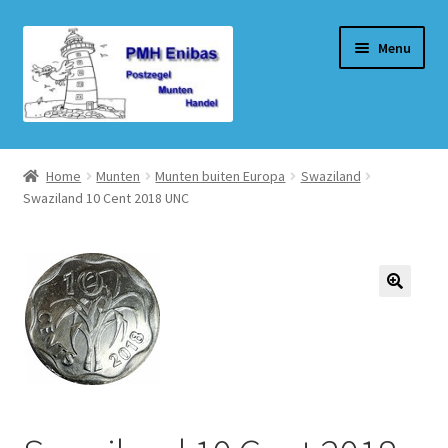
Ga
Ga
Menu
door
naar
naar
de
navigatie
inhoud
Home
Home
Munten
Munten buiten Europa
Swaziland
Swaziland 10 Cent 2018 UNC
Beurzen
Winkel
Winkelmand
Afrekenen
Mijn account