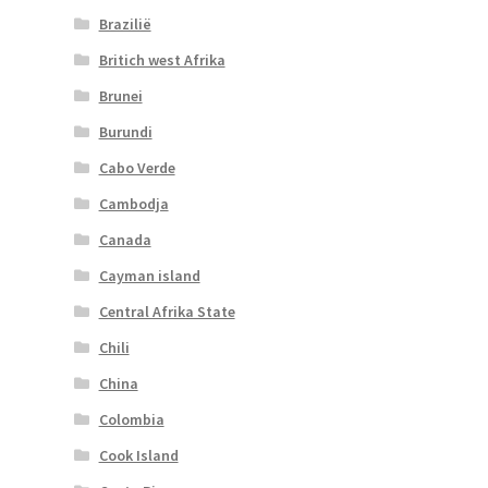
Brazilië
Britich west Afrika
Brunei
Burundi
Cabo Verde
Cambodja
Canada
Cayman island
Central Afrika State
Chili
China
Colombia
Cook Island