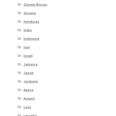
Guinea-Bissau
Guyana
Honduras
India
Indonesie
Iran
Israel
Jamaica
Japan
Jordanie
Kenya
Kuwait
Laos
Lesotho