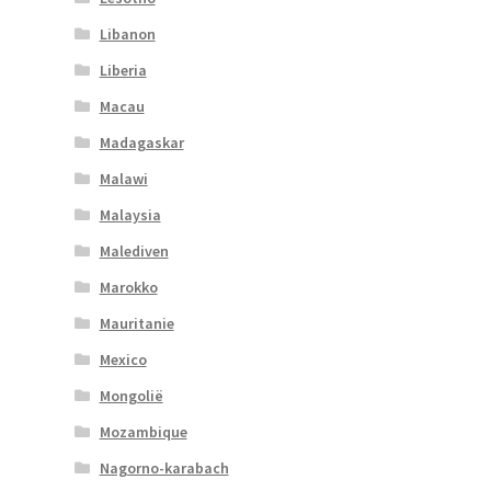
Libanon
Liberia
Macau
Madagaskar
Malawi
Malaysia
Malediven
Marokko
Mauritanie
Mexico
Mongolië
Mozambique
Nagorno-karabach