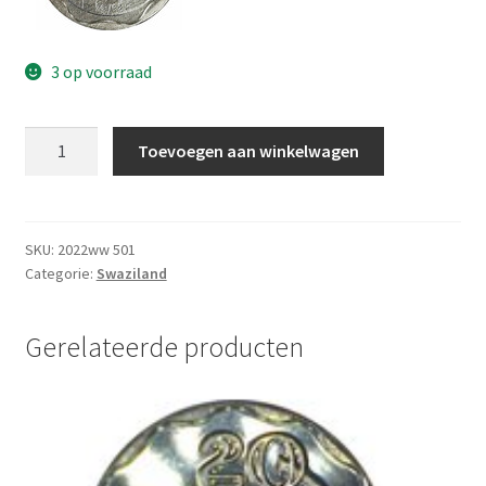
3 op voorraad
Swaziland
Toevoegen aan winkelwagen
10
Cent
2018
UNC
SKU:
2022ww 501
Categorie:
Swaziland
aantal
Gerelateerde producten