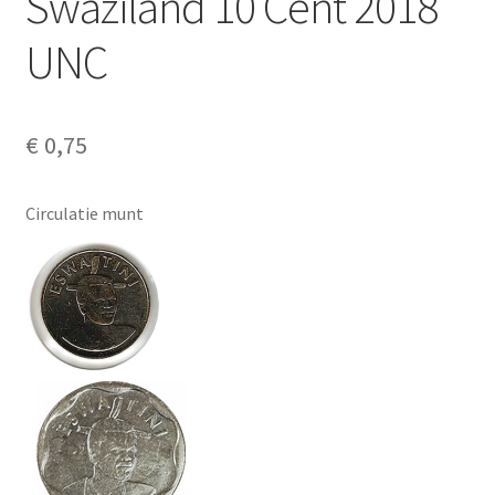
Swaziland 10 Cent 2018
Alg. voorw.
UNC
Privacybeleid PMH Enibas
€
0,75
Circulatie munt