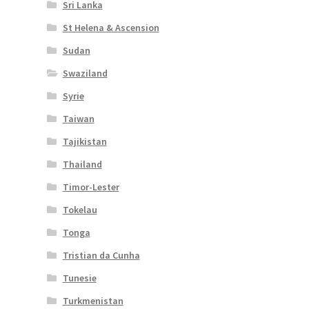
Sri Lanka
St Helena & Ascension
Sudan
Swaziland
Syrie
Taiwan
Tajikistan
Thailand
Timor-Lester
Tokelau
Tonga
Tristian da Cunha
Tunesie
Turkmenistan