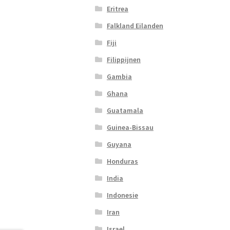
Eritrea
Falkland Eilanden
Fiji
Filippijnen
Gambia
Ghana
Guatamala
Guinea-Bissau
Guyana
Honduras
India
Indonesie
Iran
Israel