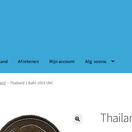
mand
Afrekenen
Mijn account
Alg. voorw.
n
Mijn account
Alg. voorw.
land
Thailand 2 Baht 2018 UNC
Thaila