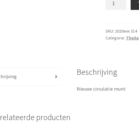
2
Baht
2018
UNC
SKU:
2020ww 314
Categorie:
Thail
aantal
Beschrijving
hrijving
Nieuwe circulatie munt
relateerde producten