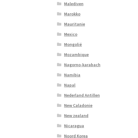
Malediven
Marokko
Mauritanie
Mexico
Mongolië
Mozambique
Nagorno-karabach
Namibia
Napal
Nederland Antillen
New Caladonie
New zealand
Nicaragua
Noord Korea