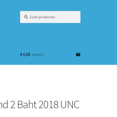
Zoeken
Zoeken
naar:
€
0,00
0 items
nd 2 Baht 2018 UNC