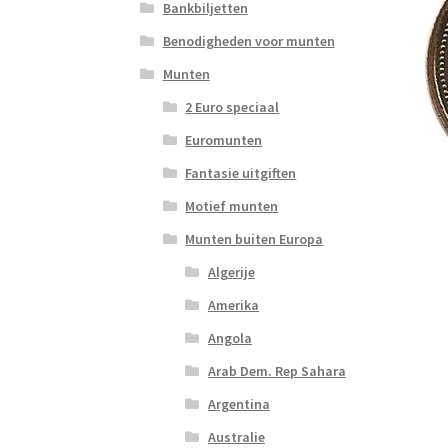
Bankbiljetten
Benodigheden voor munten
Munten
2 Euro speciaal
Euromunten
Fantasie uitgiften
Motief munten
Munten buiten Europa
Algerije
Amerika
Angola
Arab Dem. Rep Sahara
Argentina
Australie