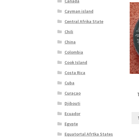
Canada
Cayman island
Central Afrika State
Chili
China
Colombia
Cook Island
Costa Rica
Cuba
Curaçao
Djibouti
Ecuador
Egypte
Equatortal Afrtka States