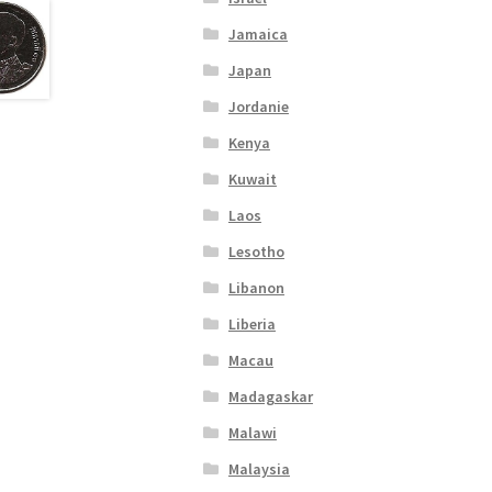
Jamaica
Japan
Jordanie
Kenya
Kuwait
Laos
Lesotho
Libanon
Liberia
Macau
Madagaskar
Malawi
Malaysia