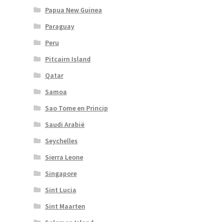
Papua New Guinea
Paraguay
Peru
Pitcairn Island
Qatar
Samoa
Sao Tome en Princip
Saudi Arabië
Seychelles
Sierra Leone
Singapore
Sint Lucia
Sint Maarten