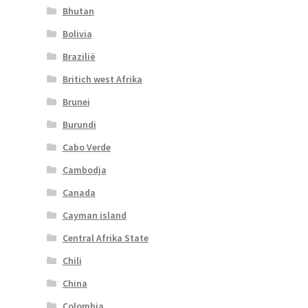
Bhutan
Bolivia
Brazilië
Britich west Afrika
Brunei
Burundi
Cabo Verde
Cambodja
Canada
Cayman island
Central Afrika State
Chili
China
Colombia