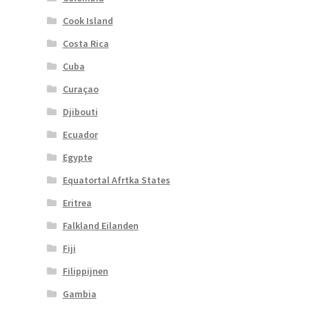
Cook Island
Costa Rica
Cuba
Curaçao
Djibouti
Ecuador
Egypte
Equatortal Afrtka States
Eritrea
Falkland Eilanden
Fiji
Filippijnen
Gambia