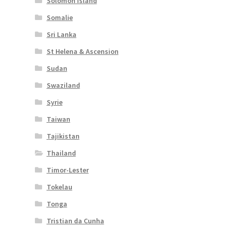
Solomon Island
Somalie
Sri Lanka
St Helena & Ascension
Sudan
Swaziland
Syrie
Taiwan
Tajikistan
Thailand
Timor-Lester
Tokelau
Tonga
Tristian da Cunha