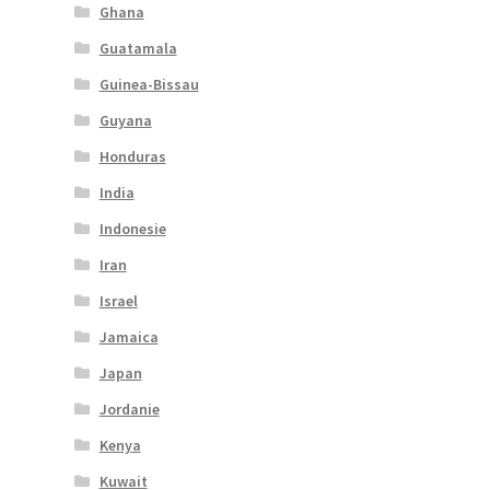
Ghana
Guatamala
Guinea-Bissau
Guyana
Honduras
India
Indonesie
Iran
Israel
Jamaica
Japan
Jordanie
Kenya
Kuwait