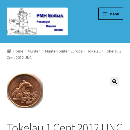
Ga
Ga
Menu
door
naar
naar
de
navigatie
inhoud
Home
Home
Munten
Munten buiten Europa
Tokelau
Tokelau 1
Cent 2012 UNC
Beurzen
Winkel
Winkelmand
Afrekenen
Mijn account
Tokelau 1 Cent 2012 UNC