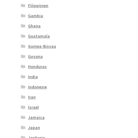
Filippijnen
Gambia
Ghana
Guatamala
Guinea-Bissau
Guyana
Honduras
India
Indonesie
Iran
Israel
Jamaica
Japan
Jordanie