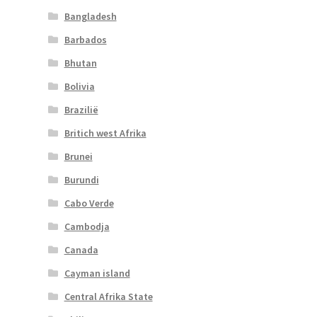
Bangladesh
Barbados
Bhutan
Bolivia
Brazilië
Britich west Afrika
Brunei
Burundi
Cabo Verde
Cambodja
Canada
Cayman island
Central Afrika State