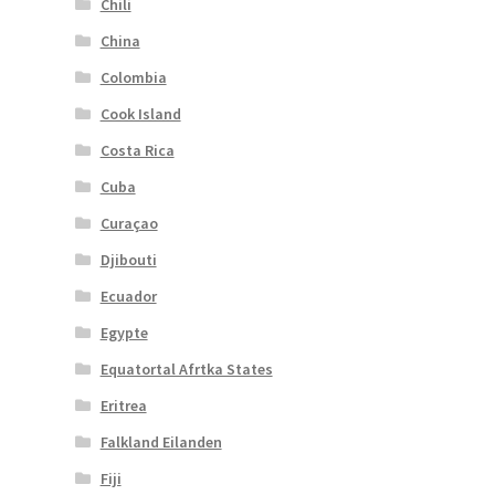
Chili
China
Colombia
Cook Island
Costa Rica
Cuba
Curaçao
Djibouti
Ecuador
Egypte
Equatortal Afrtka States
Eritrea
Falkland Eilanden
Fiji