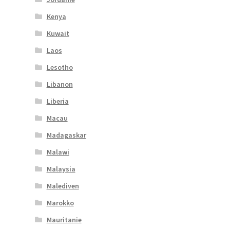
Kenya
Kuwait
Laos
Lesotho
Libanon
Liberia
Macau
Madagaskar
Malawi
Malaysia
Malediven
Marokko
Mauritanie