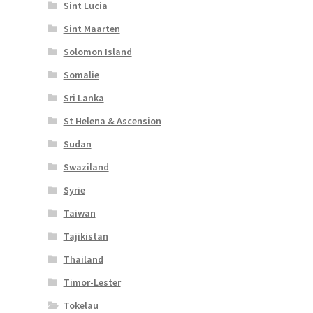
Sint Lucia
Sint Maarten
Solomon Island
Somalie
Sri Lanka
St Helena & Ascension
Sudan
Swaziland
Syrie
Taiwan
Tajikistan
Thailand
Timor-Lester
Tokelau