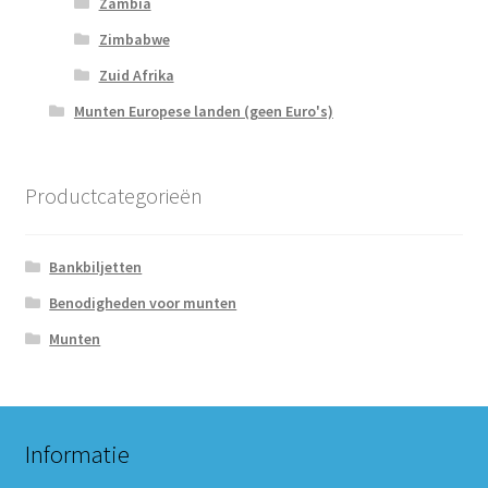
Zambia
Zimbabwe
Zuid Afrika
Munten Europese landen (geen Euro's)
Productcategorieën
Bankbiljetten
Benodigheden voor munten
Munten
Informatie