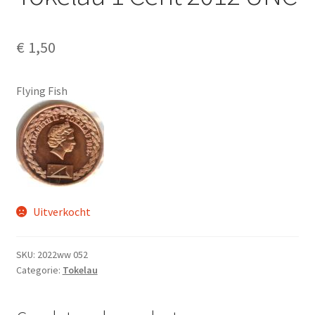
Alg. voorw.
€
1,50
Privacybeleid PMH Enibas
Flying Fish
Uitverkocht
SKU:
2022ww 052
Categorie:
Tokelau