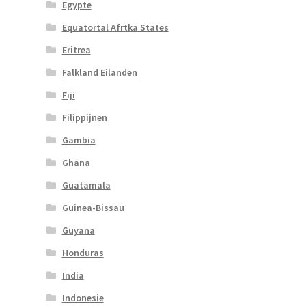
Egypte
Equatortal Afrtka States
Eritrea
Falkland Eilanden
Fiji
Filippijnen
Gambia
Ghana
Guatamala
Guinea-Bissau
Guyana
Honduras
India
Indonesie