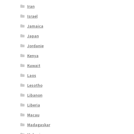
Iran
Israel
Jamaica
Japan
Jordanie
Kenya
Kuwait
Laos
Lesotho
Libanon
Liberia
Macau
Madagaskar