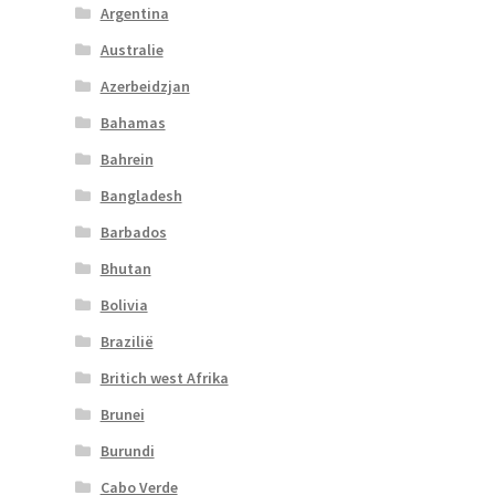
Argentina
Australie
Azerbeidzjan
Bahamas
Bahrein
Bangladesh
Barbados
Bhutan
Bolivia
Brazilië
Britich west Afrika
Brunei
Burundi
Cabo Verde