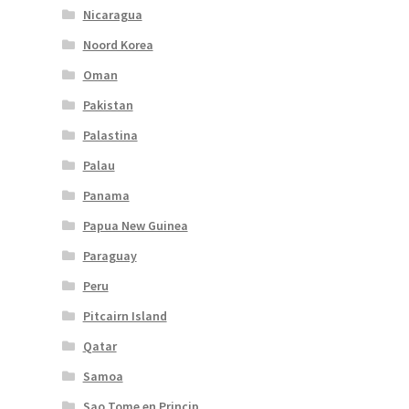
Nicaragua
Noord Korea
Oman
Pakistan
Palastina
Palau
Panama
Papua New Guinea
Paraguay
Peru
Pitcairn Island
Qatar
Samoa
Sao Tome en Princip