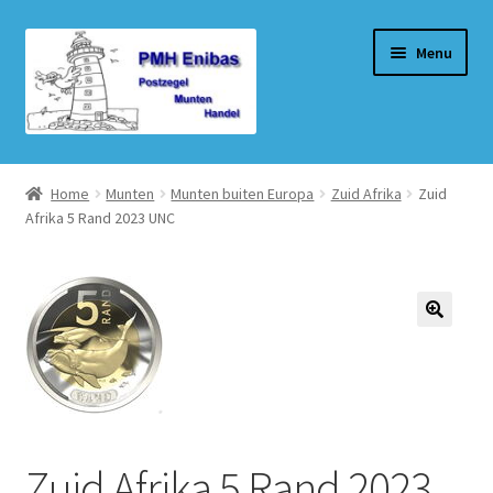
Ga
Ga
Menu
door
naar
naar
de
navigatie
inhoud
Home
Home
Munten
Munten buiten Europa
Zuid Afrika
Zuid
Afrika 5 Rand 2023 UNC
Beurzen
Winkel
Winkelmand
Afrekenen
Mijn account
Zuid Afrika 5 Rand 2023