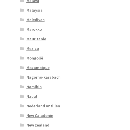
Malawi
Malaysia
Malediven
Marokko
Mauritanie
Mexico
Mongolië
Mozambique
Nagorno-karabach
Namibia
Napal
Nederland Antillen
New Caladonie
New zealand