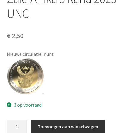
Alg. voorw.
UNC
Privacybeleid PMH Enibas
€
2,50
Nieuwe circulatie munt
3 op voorraad
Zuid
Toevoegen aan winkelwagen
Afrika