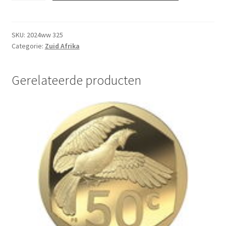
5
Rand
2023
SKU:
2024ww 325
Categorie:
Zuid Afrika
UNC
aantal
Gerelateerde producten