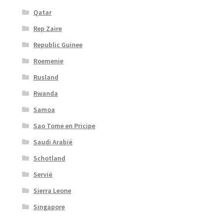
Qatar
Rep Zaire
Republic Guinee
Roemenie
Rusland
Rwanda
Samoa
Sao Tome en Pricipe
Saudi Arabië
Schotland
Servië
Sierra Leone
Singapore