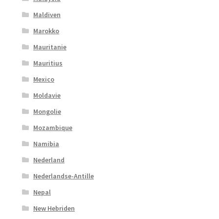
Maldiven
Marokko
Mauritanie
Mauritius
Mexico
Moldavie
Mongolie
Mozambique
Namibia
Nederland
Nederlandse-Antille
Nepal
New Hebriden