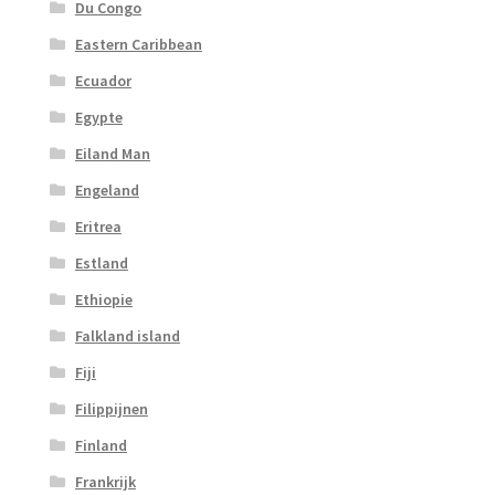
Du Congo
Eastern Caribbean
Ecuador
Egypte
Eiland Man
Engeland
Eritrea
Estland
Ethiopie
Falkland island
Fiji
Filippijnen
Finland
Frankrijk