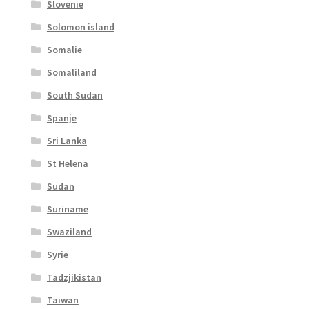
Slovenie
Solomon island
Somalie
Somaliland
South Sudan
Spanje
Sri Lanka
St Helena
Sudan
Suriname
Swaziland
Syrie
Tadzjikistan
Taiwan