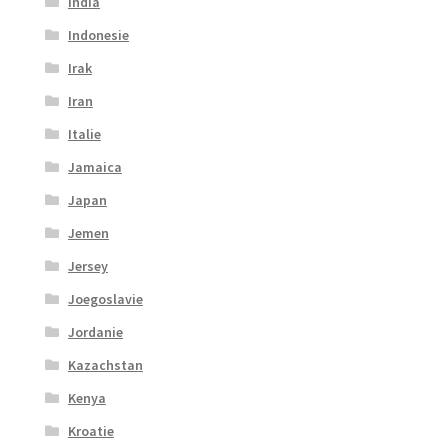
India
Indonesie
Irak
Iran
Italie
Jamaica
Japan
Jemen
Jersey
Joegoslavie
Jordanie
Kazachstan
Kenya
Kroatie