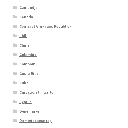
Cambodja
Canada
Centraal Afrikaans Republiek
Chili
China
Colombia
Comoren
Costa Rica
Cuba
Curaçao/st maarten
Cyprus
Denemarken
Dominicaanse rep