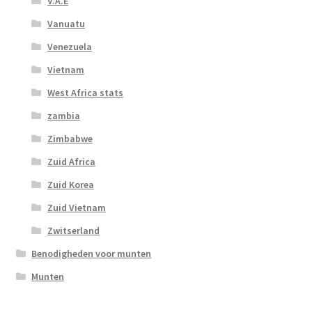
V.A.E
Vanuatu
Venezuela
Vietnam
West Africa stats
zambia
Zimbabwe
Zuid Africa
Zuid Korea
Zuid Vietnam
Zwitserland
Benodigheden voor munten
Munten