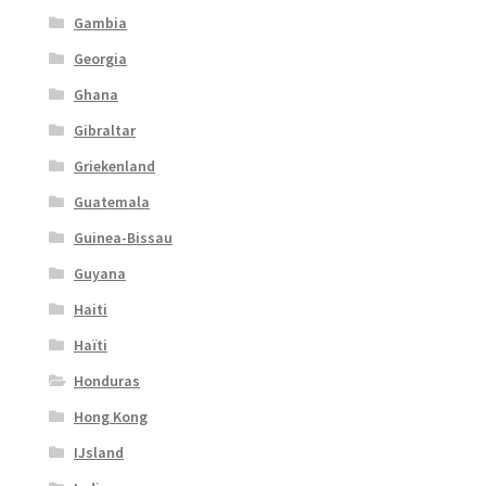
Gambia
Georgia
Ghana
Gibraltar
Griekenland
Guatemala
Guinea-Bissau
Guyana
Haiti
Haïti
Honduras
Hong Kong
IJsland