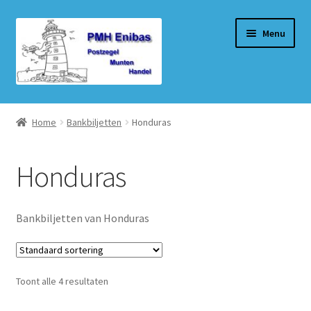
Ga
Ga
Menu
door
naar
naar
de
navigatie
inhoud
Home
Home
Bankbiljetten
Honduras
Beurzen
Honduras
Winkel
Winkelmand
Bankbiljetten van Honduras
Afrekenen
Toont alle 4 resultaten
Mijn account