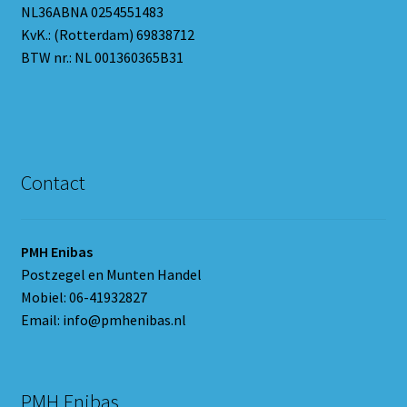
NL36ABNA 0254551483
KvK.: (Rotterdam) 69838712
BTW nr.: NL 001360365B31
Contact
PMH Enibas
Postzegel en Munten Handel
Mobiel: 06-41932827
Email: info@pmhenibas.nl
PMH Enibas