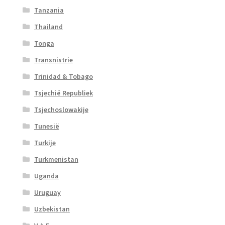
Tanzania
Thailand
Tonga
Transnistrie
Trinidad & Tobago
Tsjechië Republiek
Tsjechoslowakije
Tunesië
Turkije
Turkmenistan
Uganda
Uruguay
Uzbekistan