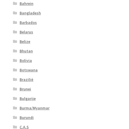
Bahrein
Bangladesh
Barbados
Belarus
Belize
Bhutan
Bolivia
Botswana
Brazilië
Brunei
Bulgarije
Burma/Myanmar
Burundi
C.A.S