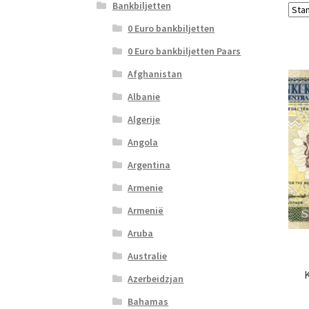
Bankbiljetten
0 Euro bankbiljetten
0 Euro bankbiljetten Paars
Afghanistan
Albanie
Algerije
Angola
Argentina
Armenie
Armenië
Aruba
Australie
K
Azerbeidzjan
Bahamas