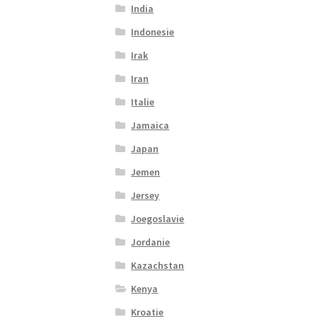
India
Indonesie
Irak
Iran
Italie
Jamaica
Japan
Jemen
Jersey
Joegoslavie
Jordanie
Kazachstan
Kenya
Kroatie