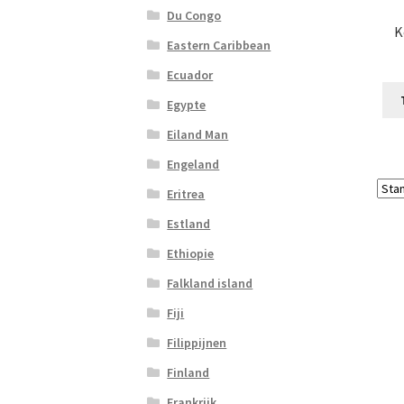
Du Congo
K
Eastern Caribbean
Ecuador
Egypte
Eiland Man
Engeland
Eritrea
Estland
Ethiopie
Falkland island
Fiji
Filippijnen
Finland
Frankrijk