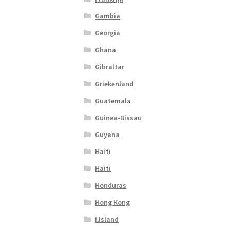
Gambia
Georgia
Ghana
Gibraltar
Griekenland
Guatemala
Guinea-Bissau
Guyana
Haïti
Haiti
Honduras
Hong Kong
IJsland