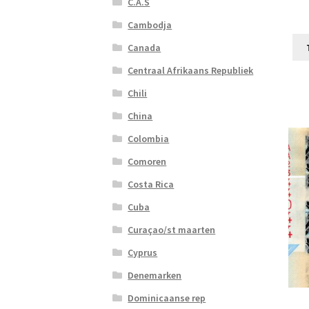
C.A.S
Cambodja
Canada
Centraal Afrikaans Republiek
Chili
China
Colombia
Comoren
Costa Rica
Cuba
Curaçao/st maarten
Cyprus
Denemarken
Dominicaanse rep