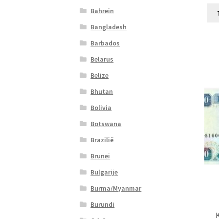
Bahrein
Bangladesh
Barbados
Belarus
Belize
Bhutan
Bolivia
Botswana
Brazilië
Brunei
Bulgarije
Burma/Myanmar
Burundi
K