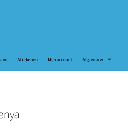
mand
Afrekenen
Mijn account
Alg. voorw.
n
Mijn account
Alg. voorw.
enya