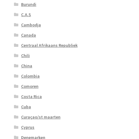
Burundi
C.A.S
Cambodja
Canada
Centraal Afrikaans Republiek
Chili
China
Colombia
Comoren
Costa Rica
Cuba
Curaçao/st maarten
Cyprus
Denemarken