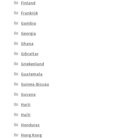
Finland
Frankrijk
Gambia
Georgia
Ghana
Gibraltar
Griekenland
Guatemala
Guinea-Bissau
Guyana
Haiti
Haïti
Honduras
Hong Kong