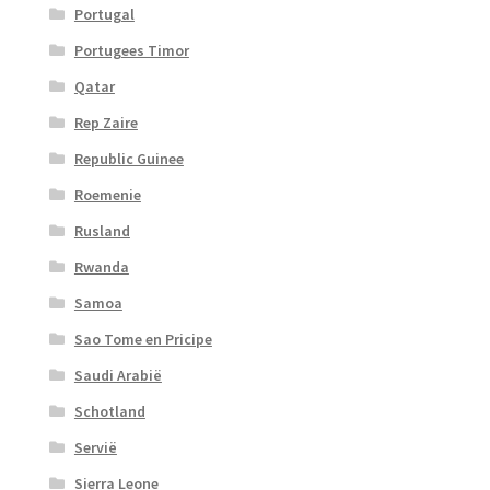
Portugal
Portugees Timor
Qatar
Rep Zaire
Republic Guinee
Roemenie
Rusland
Rwanda
Samoa
Sao Tome en Pricipe
Saudi Arabië
Schotland
Servië
Sierra Leone