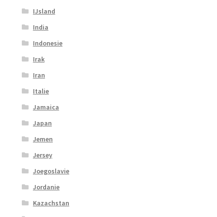
IJsland
India
Indonesie
Irak
Iran
Italie
Jamaica
Japan
Jemen
Jersey
Joegoslavie
Jordanie
Kazachstan