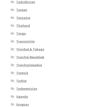
Tadzjikistan
Taiwan
Tanzania
Thailand
Tonga
Transnistrie
Trinidad & Tobago
Tsjechië Republiek
Tsjechoslowakije
Tunesië
Turkije
Turkmenistan
Uganda
Uruguay