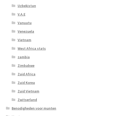
Uzbekistan
V.A.E
Vanuatu
Venezuela
Vietnam
West Africa stats
zambia
Zimbabwe
Zuid Africa
Zuid Korea
Zuid Vietnam
Zwitserland
Benodigheden voor munten