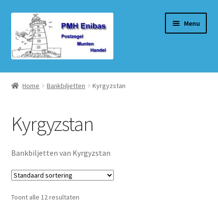
Ga
Ga
Menu
door
naar
naar
de
navigatie
inhoud
Home
Home
Bankbiljetten
Kyrgyzstan
Beurzen
Kyrgyzstan
Winkel
Winkelmand
Bankbiljetten van Kyrgyzstan
Afrekenen
Toont alle 12 resultaten
Mijn account