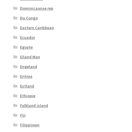
Dominicaanse rep
Du Congo
Eastern Caribbean
Ecuador
Egypte
Eiland Man
Engeland
Eritrea
Estland
Ethiopie
Falkland island
Fiji
Filippijnen