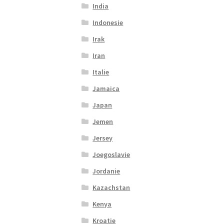
India
Indonesie
Irak
Iran
Italie
Jamaica
Japan
Jemen
Jersey
Joegoslavie
Jordanie
Kazachstan
Kenya
Kroatie