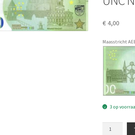
UNC N
€
4,00
Maasstricht AE
3 op voorra
0
Euro