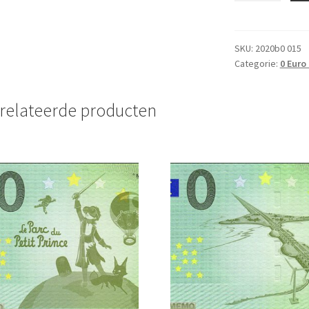
bankbiljet
2018
UNC
SKU:
2020b0 015
Categorie:
0 Euro
Nederland
aantal
relateerde producten