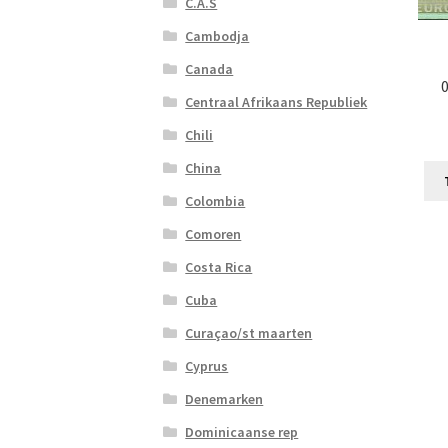
C.A.S
Cambodja
Canada
0
Centraal Afrikaans Republiek
Chili
China
Colombia
Comoren
Costa Rica
Cuba
Curaçao/st maarten
Cyprus
Denemarken
Dominicaanse rep