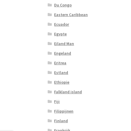
Du Congo
Eastern Caribbean
Ecuador
Egypte
Eiland Man
Engeland
Eritrea
Estland
Ethiopie
Falkland island
Fiji
Filippijnen
Finland
Frankrijk