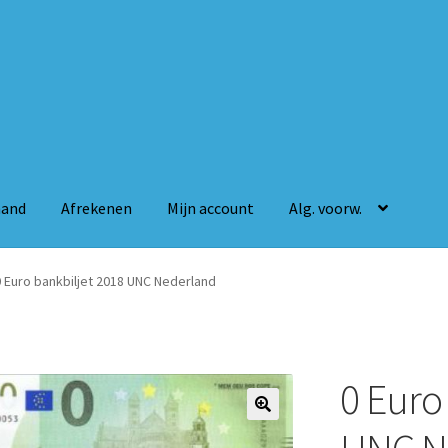
mand
Afrekenen
Mijn account
Alg. voorw.
n
Mijn account
Alg. voorw.
0 Euro bankbiljet 2018 UNC Nederland
0 Euro