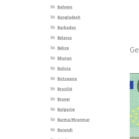
Bahrein
Bangladesh
Barbados
Belarus
Ge
Belize
Bhutan
Bolivia
Botswana
Brazilië
Brunei
Bulgarije
Burma/Myanmar
Burundi