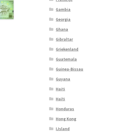
Gambia
Georgia
Ghana
Gibraltar
Griekenland
Guatemala
Guinea-Bissau
Guyana
Haiti
Haïti
Honduras
Hong Kong
IJsland