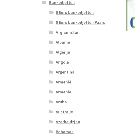
Bankbiljetten
0 Euro bankbiljetten
0 Euro bankbiljetten Paars
Afghanistan
Albanie
Algerije
Angola
Argentina
Armenië
Armenie
Aruba
Australie
Azerbeidzjan
Bahamas