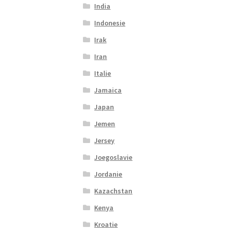
India
Indonesie
Irak
Iran
Italie
Jamaica
Japan
Jemen
Jersey
Joegoslavie
Jordanie
Kazachstan
Kenya
Kroatie