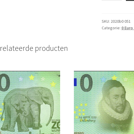
bankbiljet
2018
UNC
SKU:
2020b0 051
Categorie:
0 Euro
Nederland
aantal
relateerde producten