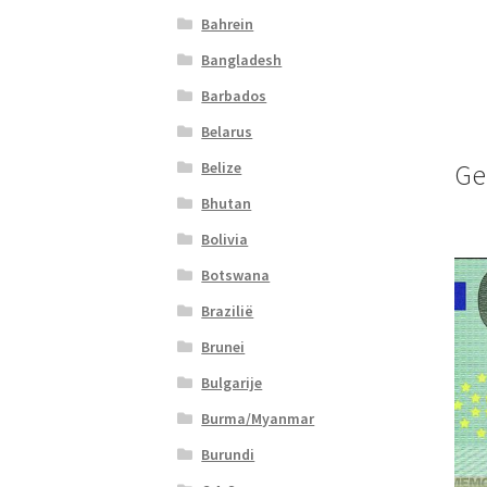
Bahrein
Bangladesh
Barbados
Belarus
Belize
Ge
Bhutan
Bolivia
Botswana
Brazilië
Brunei
Bulgarije
Burma/Myanmar
Burundi