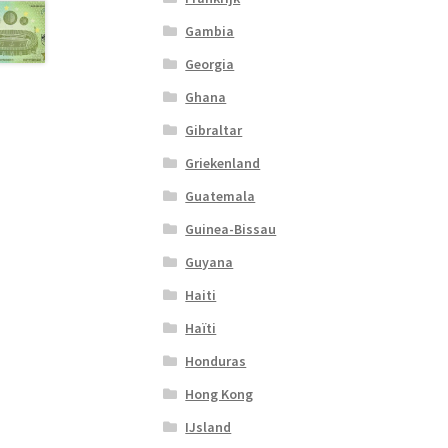
Gambia
Georgia
Ghana
Gibraltar
Griekenland
Guatemala
Guinea-Bissau
Guyana
Haiti
Haïti
Honduras
Hong Kong
IJsland