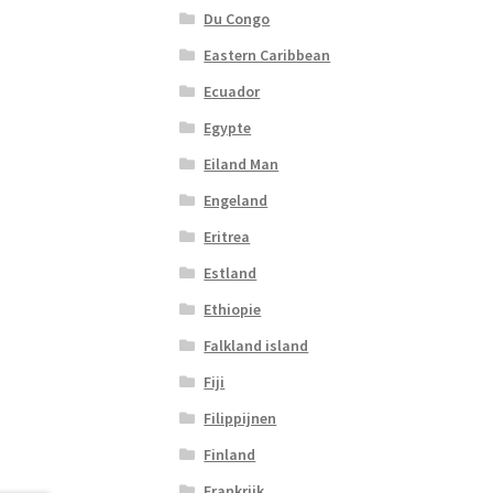
Du Congo
Eastern Caribbean
Ecuador
Egypte
Eiland Man
Engeland
Eritrea
Estland
Ethiopie
Falkland island
Fiji
Filippijnen
Finland
Frankrijk