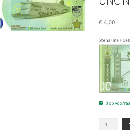
UNC N
€
4,00
Stena line Hoek
3 op voorra
O
Euro