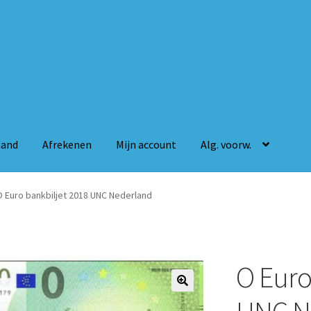
mand
Afrekenen
Mijn account
Alg. voorw.
n
Mijn account
Alg. voorw.
O Euro bankbiljet 2018 UNC Nederland
O Euro