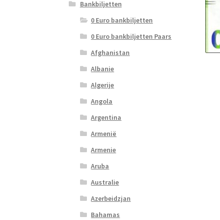
Bankbiljetten
0 Euro bankbiljetten
0 Euro bankbiljetten Paars
Afghanistan
Albanie
Algerije
Angola
Argentina
Armenië
Armenie
Aruba
Australie
Azerbeidzjan
Bahamas