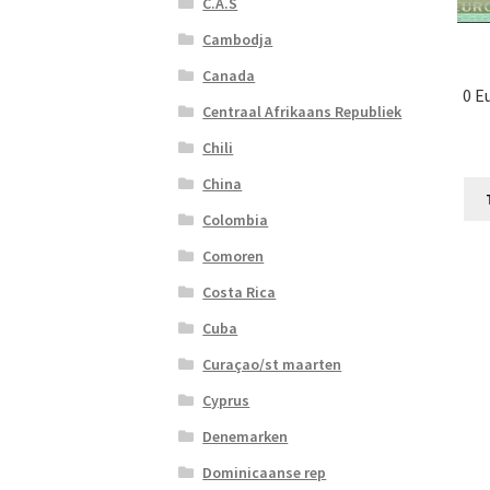
C.A.S
Cambodja
Canada
0 E
Centraal Afrikaans Republiek
Chili
China
Colombia
Comoren
Costa Rica
Cuba
Curaçao/st maarten
Cyprus
Denemarken
Dominicaanse rep