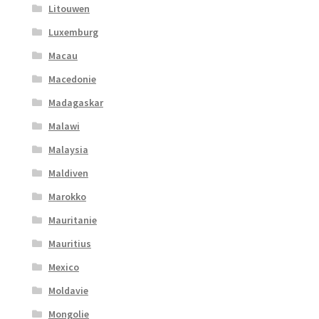
Litouwen
Luxemburg
Macau
Macedonie
Madagaskar
Malawi
Malaysia
Maldiven
Marokko
Mauritanie
Mauritius
Mexico
Moldavie
Mongolie