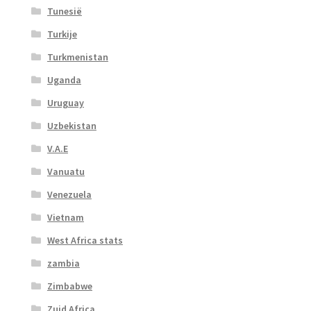
Tunesië
Turkije
Turkmenistan
Uganda
Uruguay
Uzbekistan
V.A.E
Vanuatu
Venezuela
Vietnam
West Africa stats
zambia
Zimbabwe
Zuid Africa