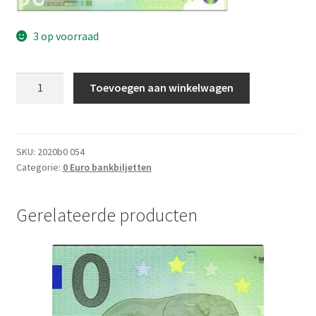
3 op voorraad
O
Toevoegen aan winkelwagen
Euro
bankbiljet
2018
UNC
SKU:
2020b0 054
Categorie:
0 Euro bankbiljetten
Nederland
aantal
Gerelateerde producten