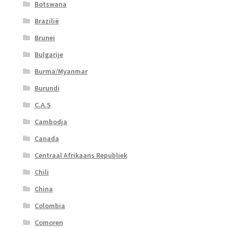
Botswana
Brazilië
Brunei
Bulgarije
Burma/Myanmar
Burundi
C.A.S
Cambodja
Canada
Centraal Afrikaans Republiek
Chili
China
Colombia
Comoren