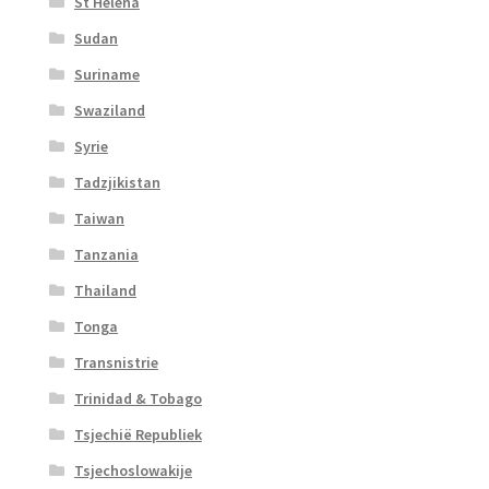
St Helena
Sudan
Suriname
Swaziland
Syrie
Tadzjikistan
Taiwan
Tanzania
Thailand
Tonga
Transnistrie
Trinidad & Tobago
Tsjechië Republiek
Tsjechoslowakije