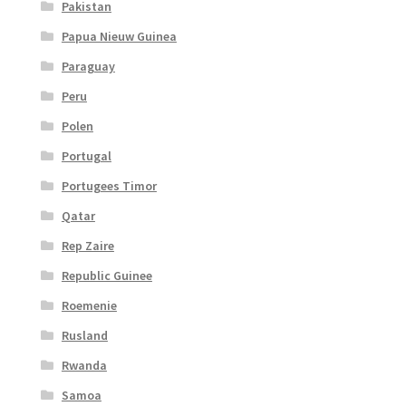
Pakistan
Papua Nieuw Guinea
Paraguay
Peru
Polen
Portugal
Portugees Timor
Qatar
Rep Zaire
Republic Guinee
Roemenie
Rusland
Rwanda
Samoa