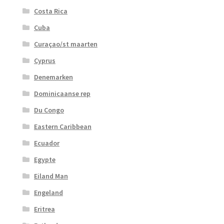
Costa Rica
Cuba
Curaçao/st maarten
Cyprus
Denemarken
Dominicaanse rep
Du Congo
Eastern Caribbean
Ecuador
Egypte
Eiland Man
Engeland
Eritrea