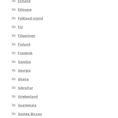
Estland
Ethiopie
Falkland island
Fiji
Filippijnen
Finland
Frankrijk
Gambia
Georgia
Ghana
Gibraltar
Griekenland
Guatemala
Guinea-Bissau