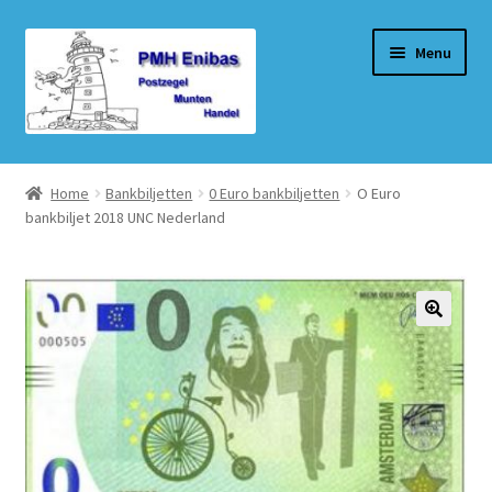
Ga
Ga
Menu
door
naar
naar
de
navigatie
inhoud
Home
Home
Bankbiljetten
0 Euro bankbiljetten
O Euro
bankbiljet 2018 UNC Nederland
Beurzen
Winkel
Winkelmand
Afrekenen
Mijn account