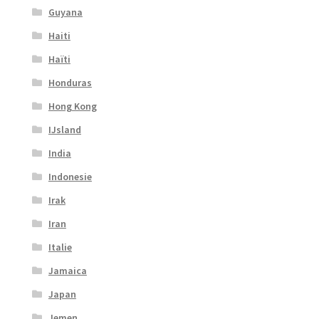
Guyana
Haiti
Haïti
Honduras
Hong Kong
IJsland
India
Indonesie
Irak
Iran
Italie
Jamaica
Japan
Jemen