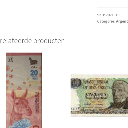
Pesos
1977/82
UNC
SKU:
2021 088
Categorie:
Argent
aantal
relateerde producten