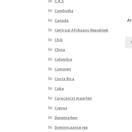
C.A.S
Cambodja
Ar
Canada
Centraal Afrikaans Republiek
Chili
China
Colombia
Comoren
Costa Rica
Cuba
Curaçao/st maarten
Cyprus
Denemarken
Dominicaanse rep