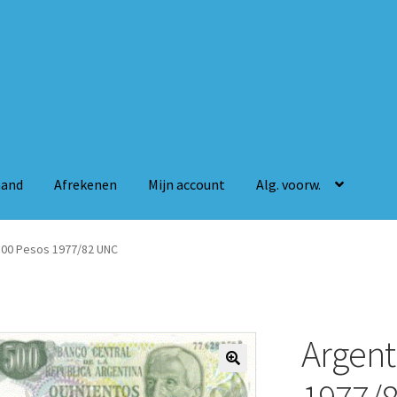
mand
Afrekenen
Mijn account
Alg. voorw.
n
Mijn account
Alg. voorw.
500 Pesos 1977/82 UNC
Argent