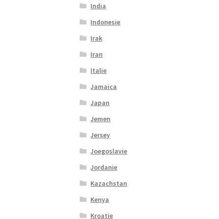
India
Indonesie
Irak
Iran
Italie
Jamaica
Japan
Jemen
Jersey
Joegoslavie
Jordanie
Kazachstan
Kenya
Kroatie