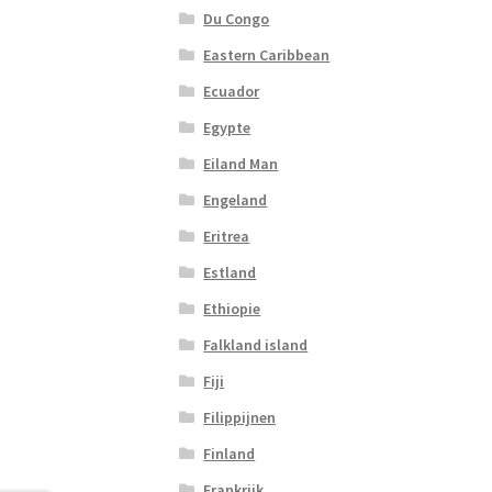
Du Congo
Eastern Caribbean
Ecuador
Egypte
Eiland Man
Engeland
Eritrea
Estland
Ethiopie
Falkland island
Fiji
Filippijnen
Finland
Frankrijk