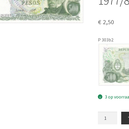
1977/
€
2,50
P 303b2
3 op voorra
Argentina
500