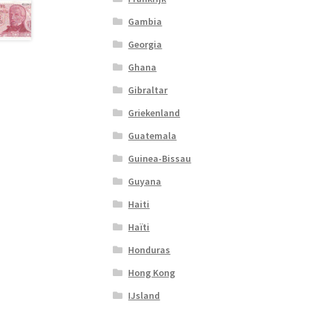
Gambia
Georgia
Ghana
Gibraltar
Griekenland
Guatemala
Guinea-Bissau
Guyana
Haiti
Haïti
Honduras
Hong Kong
IJsland