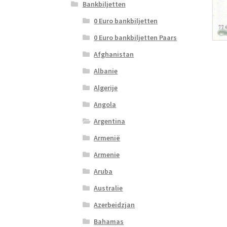
Bankbiljetten
0 Euro bankbiljetten
0 Euro bankbiljetten Paars
Afghanistan
Albanie
Algerije
Angola
Argentina
Armenië
Armenie
Aruba
Australie
Azerbeidzjan
Bahamas