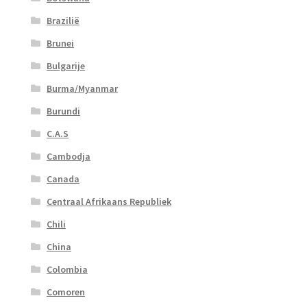
Brazilië
Brunei
Bulgarije
Burma/Myanmar
Burundi
C.A.S
Cambodja
Canada
Centraal Afrikaans Republiek
Chili
China
Colombia
Comoren