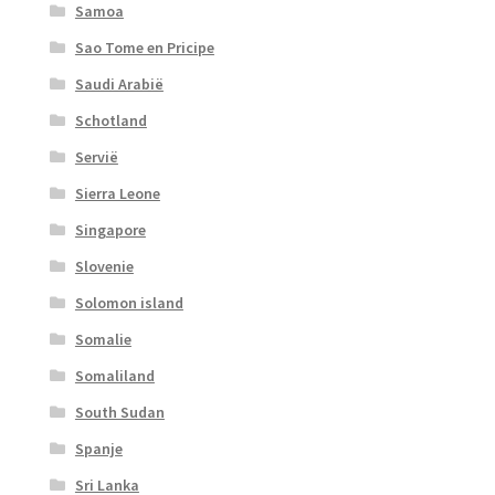
Samoa
Sao Tome en Pricipe
Saudi Arabië
Schotland
Servië
Sierra Leone
Singapore
Slovenie
Solomon island
Somalie
Somaliland
South Sudan
Spanje
Sri Lanka