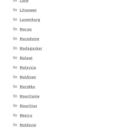
Libie
Litouwen
Luxemburg
Macau
Macedonie
Madagaskar
Malawi
Malaysia
Maldiven
Marokko
Mauritanie
Mauritius
Mexico
Moldavie