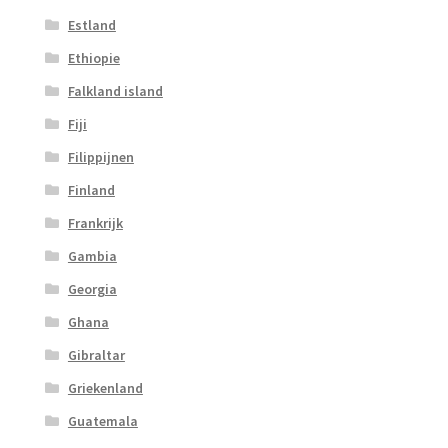
Estland
Ethiopie
Falkland island
Fiji
Filippijnen
Finland
Frankrijk
Gambia
Georgia
Ghana
Gibraltar
Griekenland
Guatemala