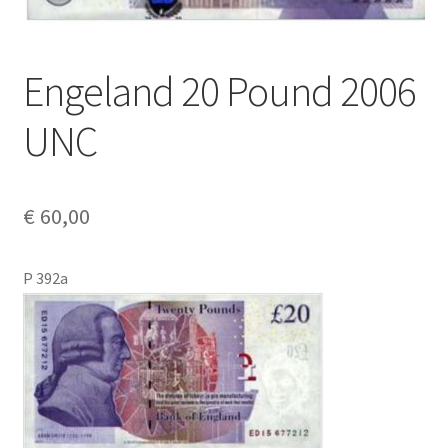
Alg. voorw.
Privacybeleid PMH Enibas
Engeland 20 Pound 2006
UNC
€
60,00
P 392a