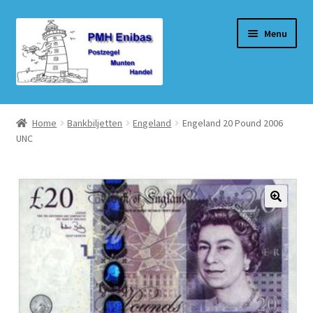
Ga
Ga
Menu
door
naar
naar
de
navigatie
inhoud
Home
Home
Bankbiljetten
Engeland
Engeland 20 Pound 2006
UNC
Beurzen
Winkel
Winkelmand
Afrekenen
Mijn account