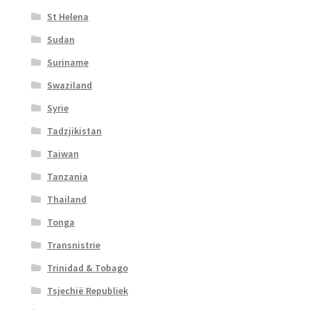
St Helena
Sudan
Suriname
Swaziland
Syrie
Tadzjikistan
Taiwan
Tanzania
Thailand
Tonga
Transnistrie
Trinidad & Tobago
Tsjechië Republiek