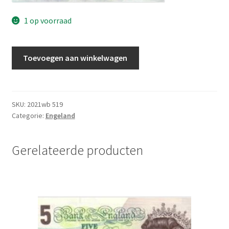
1 op voorraad
Engeland
Toevoegen aan winkelwagen
20
Pound
2006
UNC
SKU:
2021wb 519
Categorie:
Engeland
aantal
Gerelateerde producten