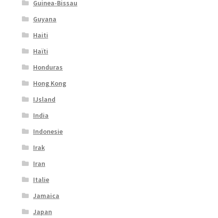
Guinea-Bissau
Guyana
Haiti
Haïti
Honduras
Hong Kong
IJsland
India
Indonesie
Irak
Iran
Italie
Jamaica
Japan