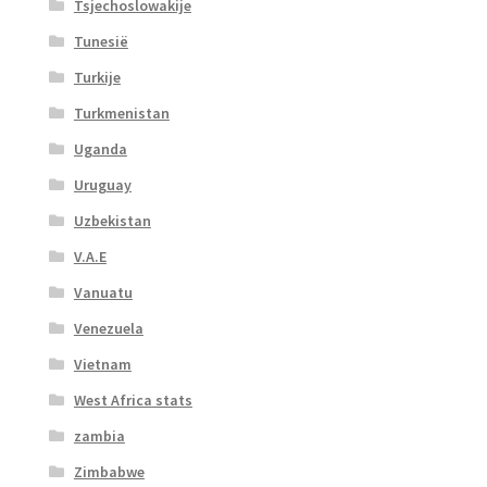
Tsjechoslowakije
Tunesië
Turkije
Turkmenistan
Uganda
Uruguay
Uzbekistan
V.A.E
Vanuatu
Venezuela
Vietnam
West Africa stats
zambia
Zimbabwe