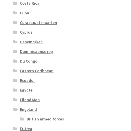
Costa Rica
Cuba
Curaçao/st maarten
Cyprus
Denemarken
Dominicaanse rep
Du Congo
Eastern Caribbean
Ecuador
Egypte
Eiland Man
Engeland
British armed forces
Eritrea