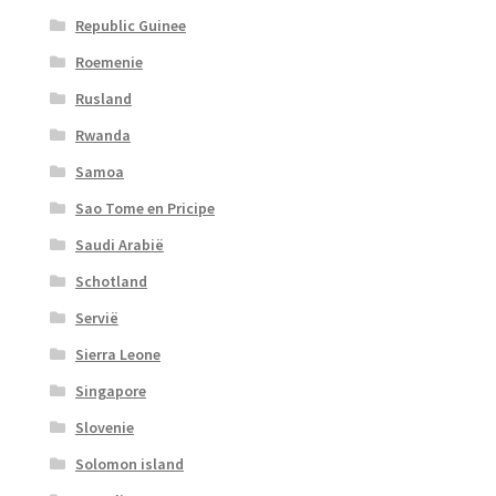
Republic Guinee
Roemenie
Rusland
Rwanda
Samoa
Sao Tome en Pricipe
Saudi Arabië
Schotland
Servië
Sierra Leone
Singapore
Slovenie
Solomon island