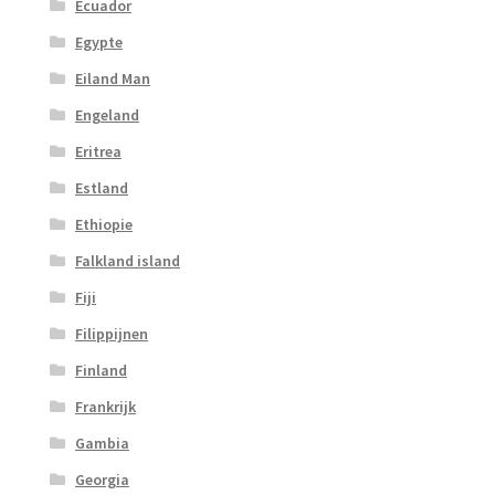
Ecuador
Egypte
Eiland Man
Engeland
Eritrea
Estland
Ethiopie
Falkland island
Fiji
Filippijnen
Finland
Frankrijk
Gambia
Georgia