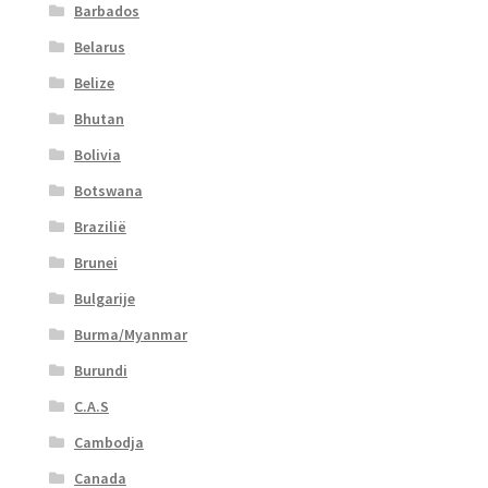
Barbados
Belarus
Belize
Bhutan
Bolivia
Botswana
Brazilië
Brunei
Bulgarije
Burma/Myanmar
Burundi
C.A.S
Cambodja
Canada