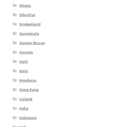
Ghana
Gibraltar
Griekenland
Guatemala
Guinea-Bissau
Guyana
Haïti
Haiti
Honduras
Hong Kong
IJsland
India
Indonesie
Irak