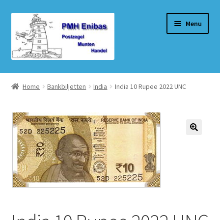
Ga
Ga
Menu
door
naar
naar
de
navigatie
inhoud
Home
Home
Bankbiljetten
India
India 10 Rupee 2022 UNC
Beurzen
Winkel
Winkelmand
Afrekenen
Mijn account