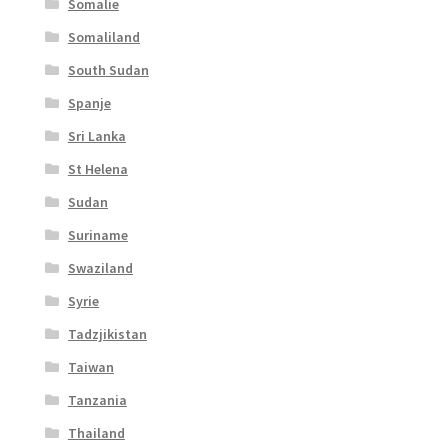
Somalie
Somaliland
South Sudan
Spanje
Sri Lanka
St Helena
Sudan
Suriname
Swaziland
Syrie
Tadzjikistan
Taiwan
Tanzania
Thailand