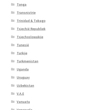
Tonga
Transnistrie
Trinidad & Tobago
Tsjechië Republiek
Tsjechoslowakije
Tunesië
Turkije
Turkmenistan
Uganda
Uruguay
Uzbekistan
V.A.E
Vanuatu
Venezuela