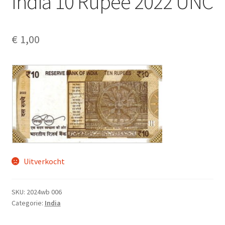
India 10 Rupee 2022 UNC
Alg. voorw.
Privacybeleid PMH Enibas
€
1,00
Uitverkocht
SKU:
2024wb 006
Categorie:
India