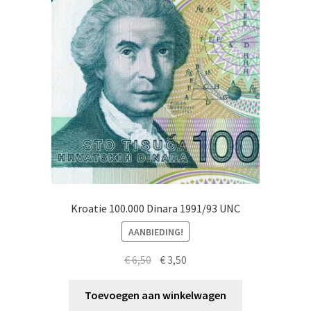
Kroatie 100.000 Dinara 1991/93 UNC
AANBIEDING!
Oorspronkelijke
Huidige
€
6,50
€
3,50
prijs
prijs
was:
is:
Toevoegen aan winkelwagen