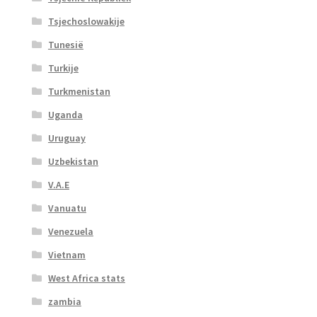
Tsjechoslowakije
Tunesië
Turkije
Turkmenistan
Uganda
Uruguay
Uzbekistan
V.A.E
Vanuatu
Venezuela
Vietnam
West Africa stats
zambia