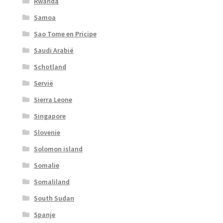
Rwanda
Samoa
Sao Tome en Pricipe
Saudi Arabië
Schotland
Servië
Sierra Leone
Singapore
Slovenie
Solomon island
Somalie
Somaliland
South Sudan
Spanje