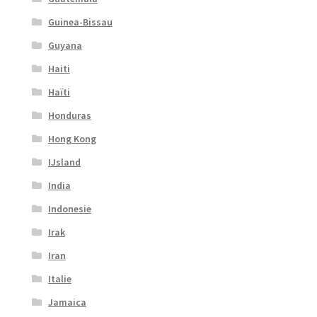
Guinea-Bissau
Guyana
Haiti
Haïti
Honduras
Hong Kong
IJsland
India
Indonesie
Irak
Iran
Italie
Jamaica