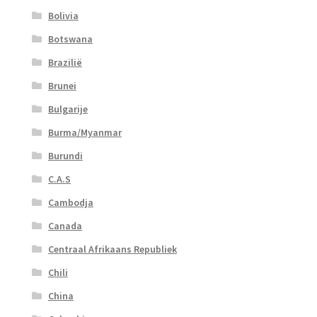
Bolivia
Botswana
Brazilië
Brunei
Bulgarije
Burma/Myanmar
Burundi
C.A.S
Cambodja
Canada
Centraal Afrikaans Republiek
Chili
China