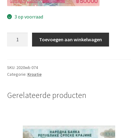
3 op voorraad
Kroatie
Toevoegen aan winkelwagen
50.000
Dinara
1991/93
UNC
SKU:
2020wb 074
Categorie:
Kroatie
aantal
Gerelateerde producten