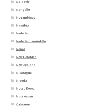
Moldavie
Mongolie
Mozambique
Namibia
Nederland
Nederlandse-Antille
Nepal
New Hebriden
New Zealand
Nicaragua
Nigeria
Noord Korea
Noorwegen
Oekraine