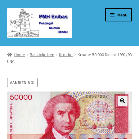
Ga
Ga
Menu
door
naar
naar
de
navigatie
inhoud
Home
Home
Bankbiljetten
Kroatie
Kroatie 50.000 Dinara 1991/93
UNC
Beurzen
Winkel
AANBIEDING!
Winkelmand
Afrekenen
Mijn account