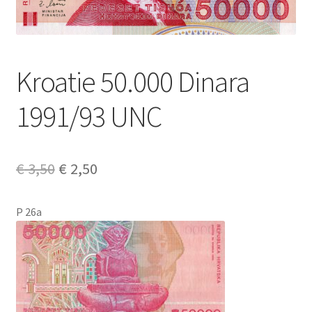
Alg. voorw.
Privacybeleid PMH Enibas
Kroatie 50.000 Dinara
1991/93 UNC
Oorspronkelijke
Huidige
€
3,50
€
2,50
prijs
prijs
P 26a
was:
is:
€ 3,50.
€ 2,50.