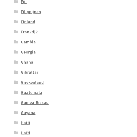
Fiji
Filippijnen
Finland
Frankrijk
Gambia
Georgia
Ghana
Gibraltar
Griekenland
Guatemala
Guinea-Bissau
Guyana
Haiti
Haïti