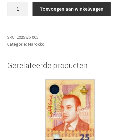
Marokko
Toevoegen aan winkelwagen
50
Dirham
2023
UNC
SKU:
2025wb 005
Categorie:
Marokko
aantal
Gerelateerde producten