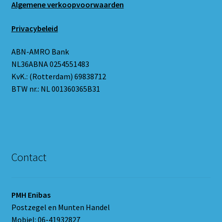
Algemene verkoopvoorwaarden
Privacybeleid
ABN-AMRO Bank
NL36ABNA 0254551483
KvK.: (Rotterdam) 69838712
BTW nr.: NL 001360365B31
Contact
PMH Enibas
Postzegel en Munten Handel
Mobiel: 06-41932827