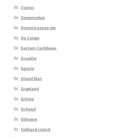
Cyprus
Denemarken
Dominicaanse rep
Du Congo
Eastern Caribbean
Ecuador
Egypte
Eiland Man
Engeland
Eritrea
Estland
Ethiopie
Falkland island