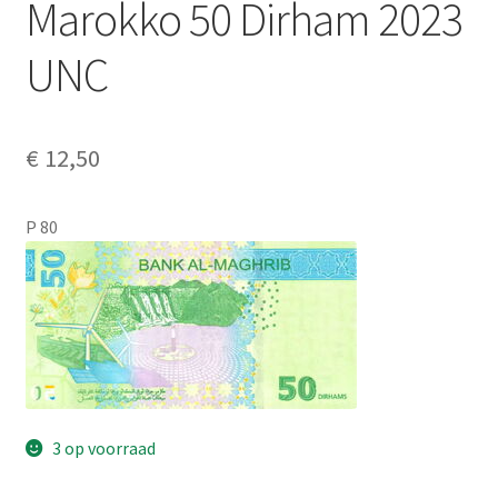
Marokko 50 Dirham 2023
Alg. voorw.
UNC
Privacybeleid PMH Enibas
€
12,50
P 80
3 op voorraad