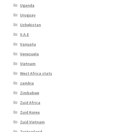
Uganda
Uruguay
Uzbekistan
V.A.E
Vanuatu
Venezuela
Vietnam
West Africa stats
zambia
Zimbabwe
Zuid Africa
Zuid Korea
Zuid Vietnam
Zwitserland