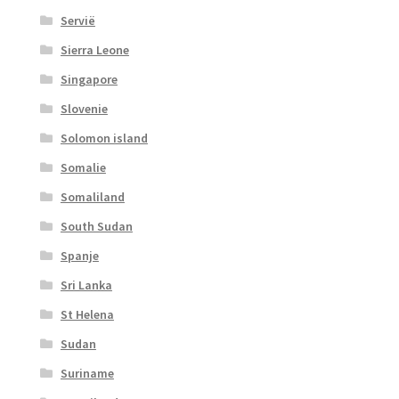
Servië
Sierra Leone
Singapore
Slovenie
Solomon island
Somalie
Somaliland
South Sudan
Spanje
Sri Lanka
St Helena
Sudan
Suriname