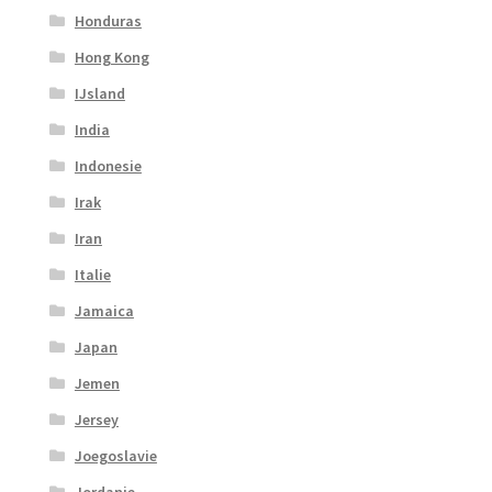
Honduras
Hong Kong
IJsland
India
Indonesie
Irak
Iran
Italie
Jamaica
Japan
Jemen
Jersey
Joegoslavie