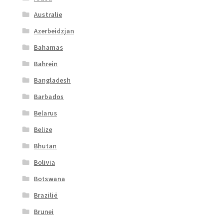
Australie
Azerbeidzjan
Bahamas
Bahrein
Bangladesh
Barbados
Belarus
Belize
Bhutan
Bolivia
Botswana
Brazilië
Brunei