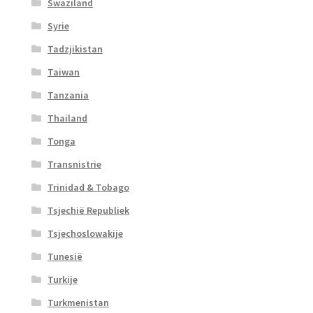
Swaziland
Syrie
Tadzjikistan
Taiwan
Tanzania
Thailand
Tonga
Transnistrie
Trinidad & Tobago
Tsjechië Republiek
Tsjechoslowakije
Tunesië
Turkije
Turkmenistan