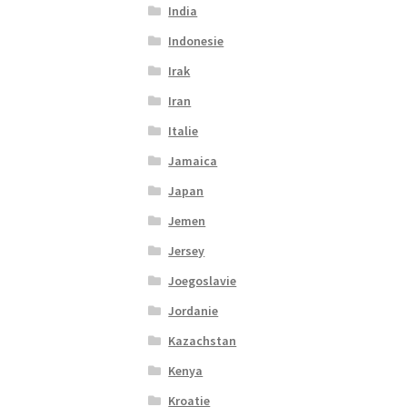
India
Indonesie
Irak
Iran
Italie
Jamaica
Japan
Jemen
Jersey
Joegoslavie
Jordanie
Kazachstan
Kenya
Kroatie