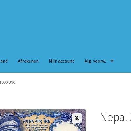
mand
Afrekenen
Mijn account
Alg. voorw.
n
Mijn account
Alg. voorw.
 1990 UNC
Nepal