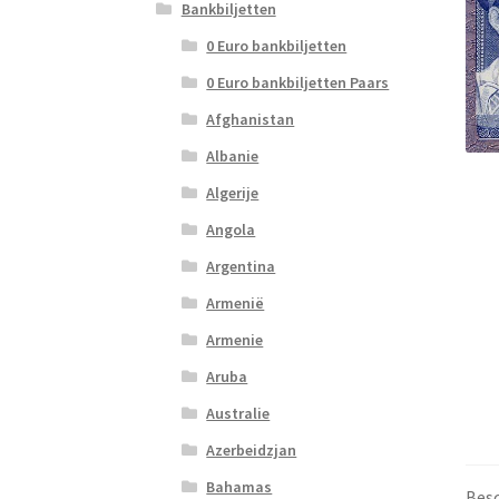
Bankbiljetten
0 Euro bankbiljetten
0 Euro bankbiljetten Paars
Afghanistan
Albanie
Algerije
Angola
Argentina
Armenië
Armenie
Aruba
Australie
Azerbeidzjan
Bahamas
Besc