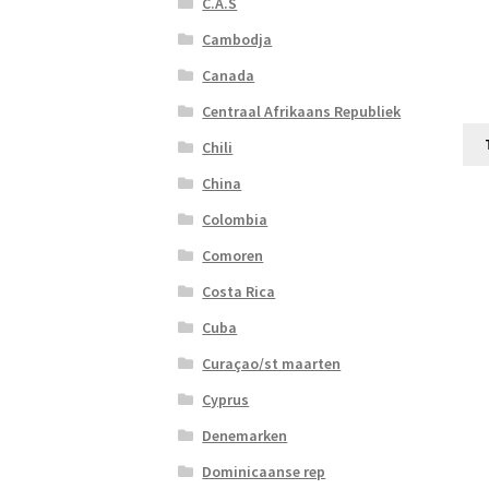
C.A.S
Cambodja
Canada
Centraal Afrikaans Republiek
Chili
China
Colombia
Comoren
Costa Rica
Cuba
Curaçao/st maarten
Cyprus
Denemarken
Dominicaanse rep