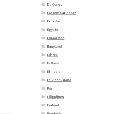
Du Congo
Eastern Caribbean
Ecuador
Egypte
Eiland Man
Engeland
Eritrea
Estland
Ethiopie
Falkland island
Fiji
Filippijnen
Finland
Frankrijk