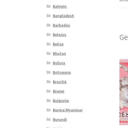
Bahrein
Bangladesh
Barbados
Belarus
Ge
Belize
Bhutan
Bolivia
Botswana
Brazilië
Brunei
Bulgarije
Burma/Myanmar
Burundi