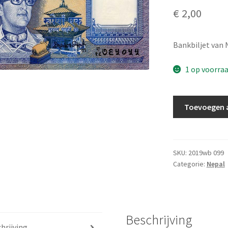
€
2,00
Bankbiljet van 
1 op voorra
Nepal
Toevoegen 
1
Rupee
1990
UNC
SKU:
2019wb 099
Categorie:
Nepal
aantal
Beschrijving
hrijving