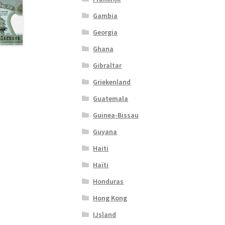
Gambia
Georgia
Ghana
Gibraltar
Griekenland
Guatemala
Guinea-Bissau
Guyana
Haiti
Haïti
Honduras
Hong Kong
IJsland