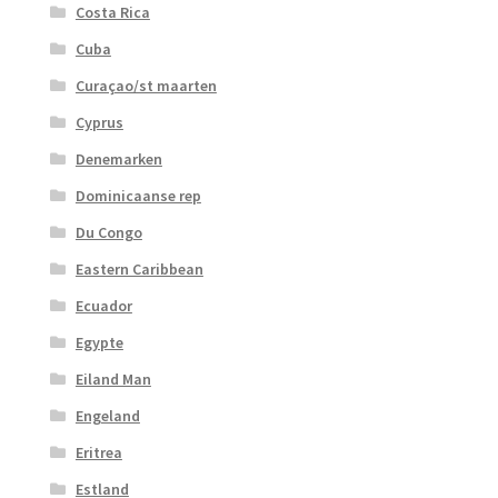
Costa Rica
Cuba
Curaçao/st maarten
Cyprus
Denemarken
Dominicaanse rep
Du Congo
Eastern Caribbean
Ecuador
Egypte
Eiland Man
Engeland
Eritrea
Estland