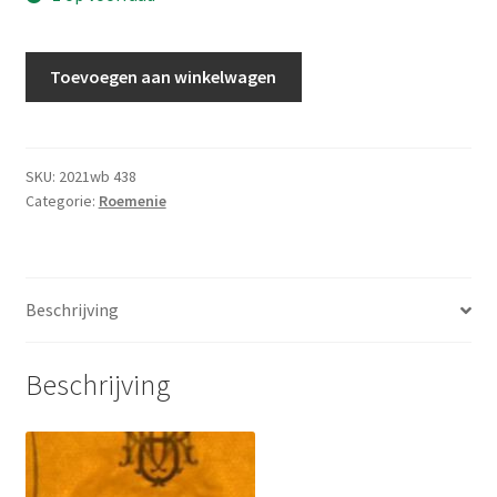
Roemenie
Toevoegen aan winkelwagen
500
Lei
1992
UNC
SKU:
2021wb 438
Categorie:
Roemenie
aantal
Beschrijving
Beschrijving