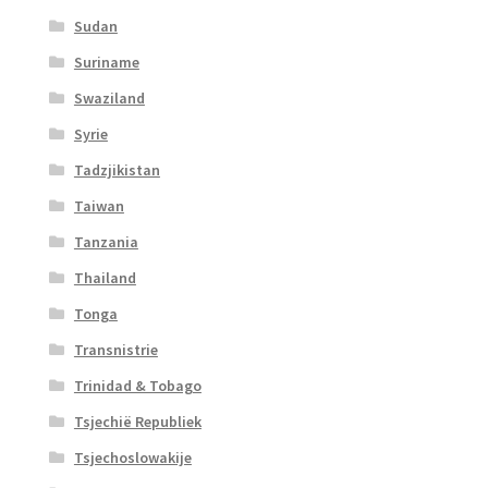
Sudan
Suriname
Swaziland
Syrie
Tadzjikistan
Taiwan
Tanzania
Thailand
Tonga
Transnistrie
Trinidad & Tobago
Tsjechië Republiek
Tsjechoslowakije