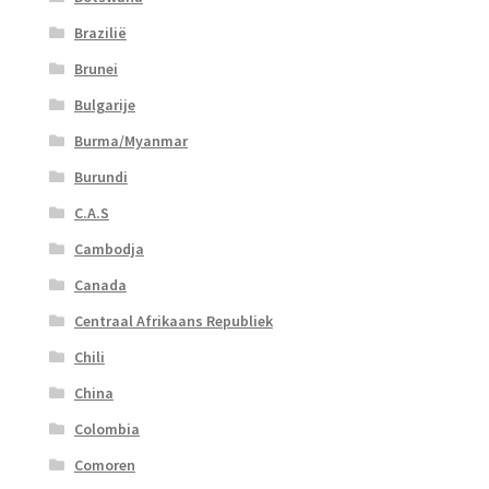
Brazilië
Brunei
Bulgarije
Burma/Myanmar
Burundi
C.A.S
Cambodja
Canada
Centraal Afrikaans Republiek
Chili
China
Colombia
Comoren