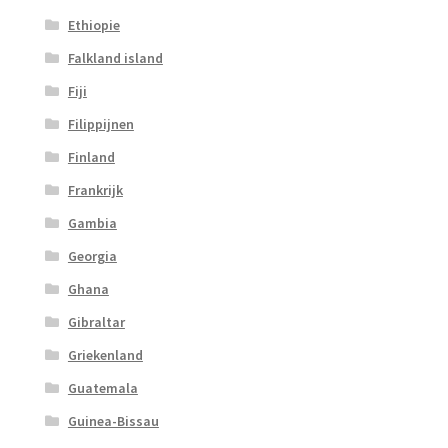
Ethiopie
Falkland island
Fiji
Filippijnen
Finland
Frankrijk
Gambia
Georgia
Ghana
Gibraltar
Griekenland
Guatemala
Guinea-Bissau