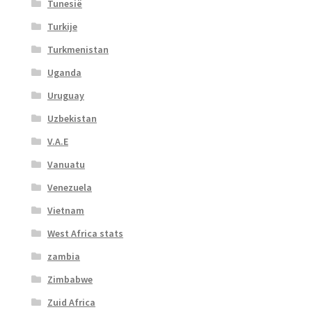
Tunesië
Turkije
Turkmenistan
Uganda
Uruguay
Uzbekistan
V.A.E
Vanuatu
Venezuela
Vietnam
West Africa stats
zambia
Zimbabwe
Zuid Africa