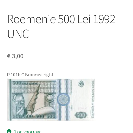
Alg. voorw.
Roemenie 500 Lei 1992
Privacybeleid PMH Enibas
UNC
€
3,00
P 101b C.Brancusi right
1 op voorraad