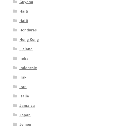
Guyana
Haïti
Haiti
Honduras
Hong Kong
IJsland
India
Indonesie
Irak
Iran
Italie
Jamaica
Japan
Jemen