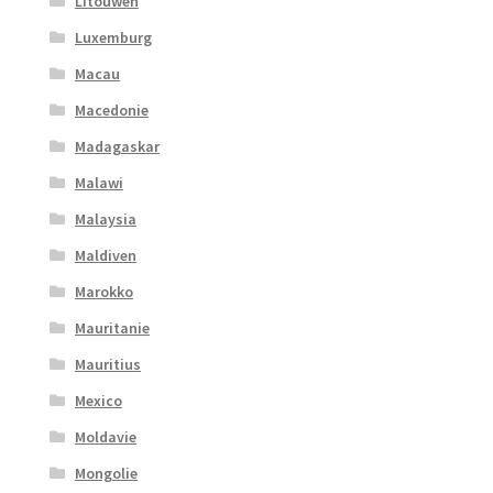
Litouwen
Luxemburg
Macau
Macedonie
Madagaskar
Malawi
Malaysia
Maldiven
Marokko
Mauritanie
Mauritius
Mexico
Moldavie
Mongolie