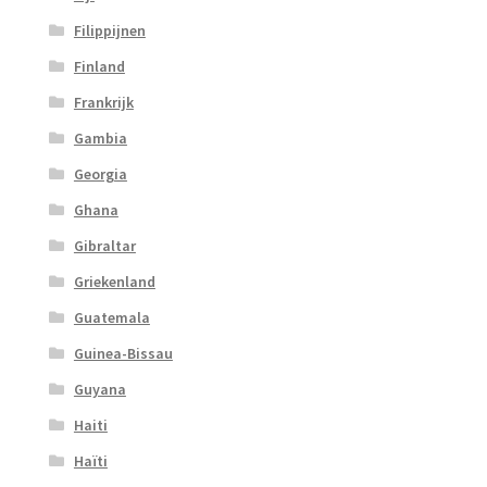
Filippijnen
Finland
Frankrijk
Gambia
Georgia
Ghana
Gibraltar
Griekenland
Guatemala
Guinea-Bissau
Guyana
Haiti
Haïti