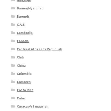
Bulgarije
Burma/Myanmar
Burundi
C.A.S
Cambodja
Canada
Centraal Afrikaans Republiek
Chili
China
Colombia
Comoren
Costa Rica
Cuba
Curaçao/st maarten