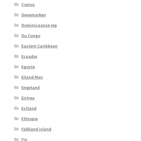
Cyprus
Denemarken
Dominicaanse rep
Du Congo
Eastern Caribbean
Ecuador
Egypte
Eiland Man
Engeland
Eritrea
Estland
Ethiopie
Falkland island
Fiji