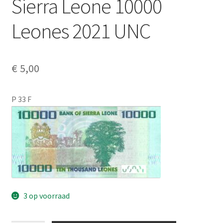
Sierra Leone 10000
Alg. voorw.
Leones 2021 UNC
Privacybeleid PMH Enibas
€
5,00
P 33 F
3 op voorraad