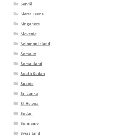
Servië
Sierra Leone
Singapore
Slovenie
Solomon island
Somalie
Somaliland
South Sudan
Spanje
Sri Lanka
St Helena
Sudan
Suriname
Swaziland