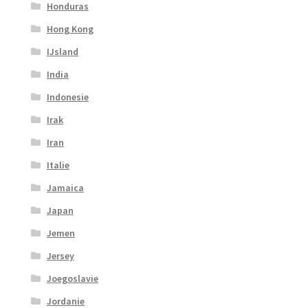
Honduras
Hong Kong
IJsland
India
Indonesie
Irak
Iran
Italie
Jamaica
Japan
Jemen
Jersey
Joegoslavie
Jordanie