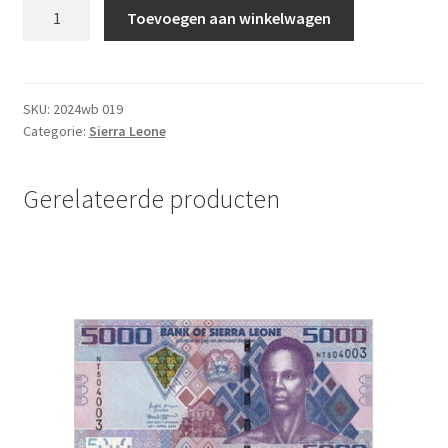
Sierra
Toevoegen aan winkelwagen
Leone
10000
Leones
2021
SKU:
2024wb 019
Categorie:
Sierra Leone
UNC
aantal
Gerelateerde producten