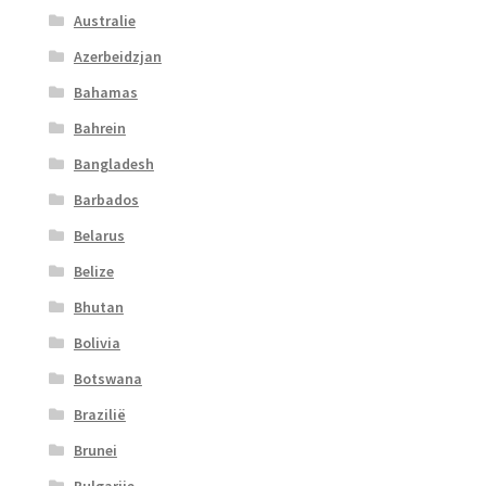
Australie
Azerbeidzjan
Bahamas
Bahrein
Bangladesh
Barbados
Belarus
Belize
Bhutan
Bolivia
Botswana
Brazilië
Brunei