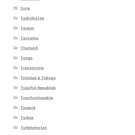
Syrie
Tadzjikistan
Taiwan
Tanzania
Thailand
Tonga
Transnistrie
Trinidad & Tobago
Tsjechië Republiek
Tsjechoslowakije
Tunesië
Turkije
Turkmenistan