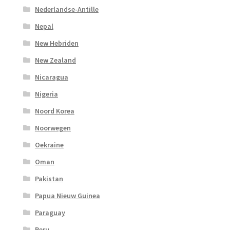
Nederlandse-Antille
Nepal
New Hebriden
New Zealand
Nicaragua
Nigeria
Noord Korea
Noorwegen
Oekraine
Oman
Pakistan
Papua Nieuw Guinea
Paraguay
Peru