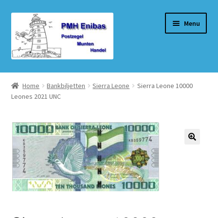
Ga
Ga
Menu
door
naar
naar
de
navigatie
inhoud
Home
Home
Bankbiljetten
Sierra Leone
Sierra Leone 10000
Leones 2021 UNC
Beurzen
Winkel
Winkelmand
Afrekenen
Mijn account