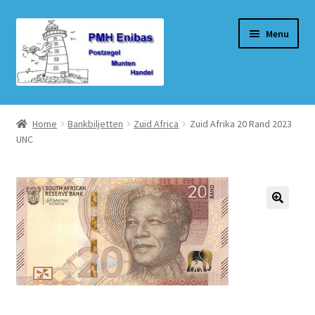
Ga
Ga
Menu
door
naar
naar
de
navigatie
inhoud
Home
Home
Bankbiljetten
Zuid Africa
Zuid Afrika 20 Rand 2023
UNC
Beurzen
Winkel
Winkelmand
Afrekenen
Mijn account