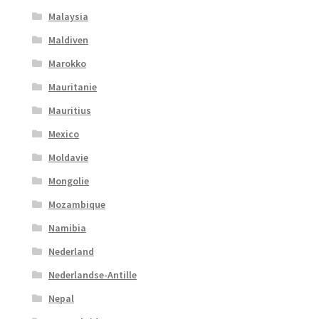
Malaysia
Maldiven
Marokko
Mauritanie
Mauritius
Mexico
Moldavie
Mongolie
Mozambique
Namibia
Nederland
Nederlandse-Antille
Nepal