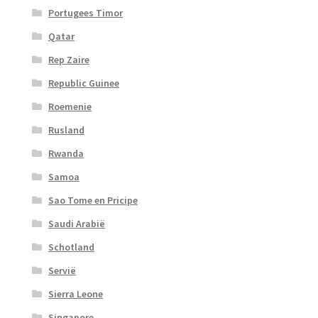
Portugees Timor
Qatar
Rep Zaire
Republic Guinee
Roemenie
Rusland
Rwanda
Samoa
Sao Tome en Pricipe
Saudi Arabië
Schotland
Servië
Sierra Leone
Singapore