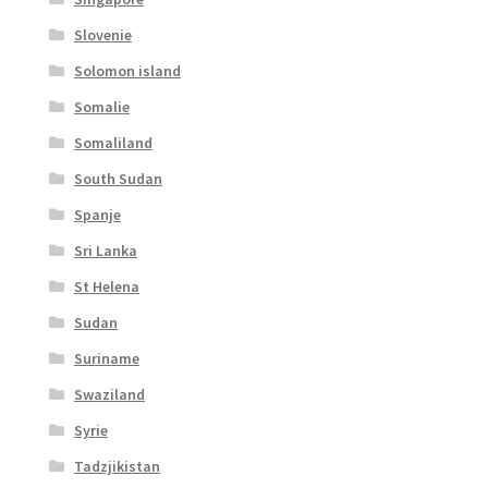
Slovenie
Solomon island
Somalie
Somaliland
South Sudan
Spanje
Sri Lanka
St Helena
Sudan
Suriname
Swaziland
Syrie
Tadzjikistan