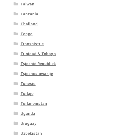
Taiwan
Tanzania
Thailand
Tonga
Transnistrie
Trinidad & Tobago
Tsjechië Republiek
Tsjechoslowakije
Tunesië
Turkije
Turkmenistan
Uganda
Uruguay
Uzbekistan