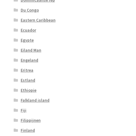
Du Congo
Eastern Caribbean
Ecuador
Egypte
Eiland Man
Engeland
Eritrea
Estland
Ethiopie
Falkland island
Fiji
Filippijnen
Finland