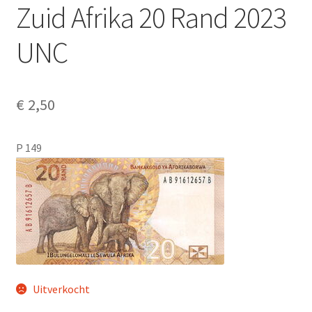
Zuid Afrika 20 Rand 2023
Alg. voorw.
UNC
Privacybeleid PMH Enibas
€
2,50
P 149
Uitverkocht