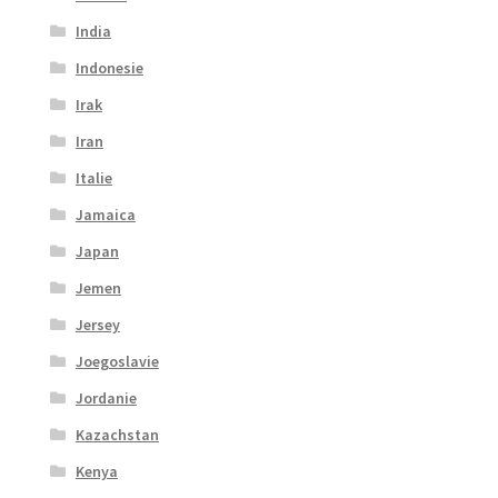
India
Indonesie
Irak
Iran
Italie
Jamaica
Japan
Jemen
Jersey
Joegoslavie
Jordanie
Kazachstan
Kenya