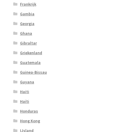
Frankrijk
Gambia
Georgia
Ghana
Gibraltar
Griekenland
Guatemala
Guinea-Bissau
Guyana
Haiti
Haïti
Honduras
Hong Kong
IJsland