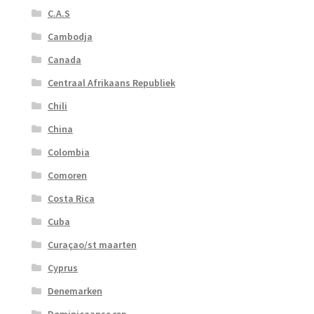
C.A.S
Cambodja
Canada
Centraal Afrikaans Republiek
Chili
China
Colombia
Comoren
Costa Rica
Cuba
Curaçao/st maarten
Cyprus
Denemarken
Dominicaanse rep