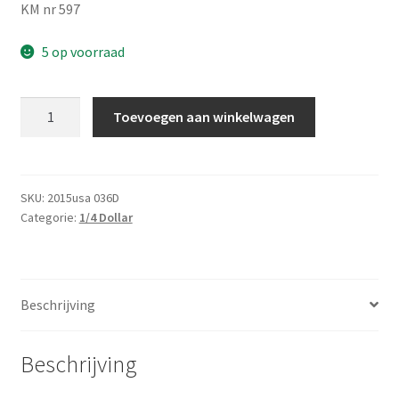
KM nr 597
5 op voorraad
Amerika
Toevoegen aan winkelwagen
1/4
Dollar
2015
D
SKU:
2015usa 036D
Categorie:
1/4 Dollar
UNC
aantal
Beschrijving
Beschrijving