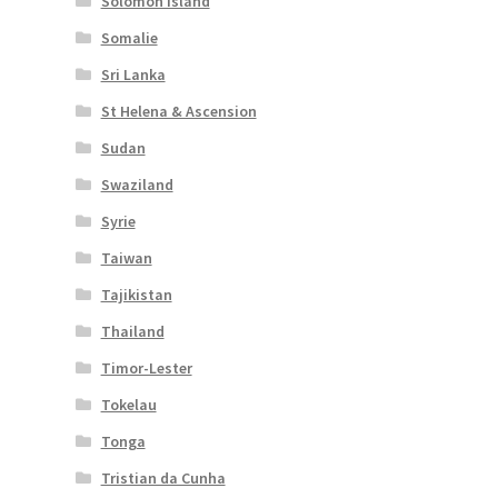
Solomon Island
Somalie
Sri Lanka
St Helena & Ascension
Sudan
Swaziland
Syrie
Taiwan
Tajikistan
Thailand
Timor-Lester
Tokelau
Tonga
Tristian da Cunha