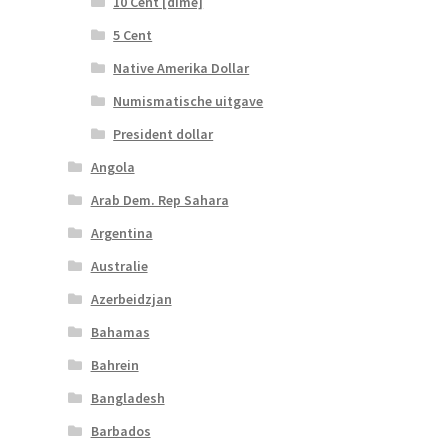
10 Cent [dime]
5 Cent
Native Amerika Dollar
Numismatische uitgave
President dollar
Angola
Arab Dem. Rep Sahara
Argentina
Australie
Azerbeidzjan
Bahamas
Bahrein
Bangladesh
Barbados