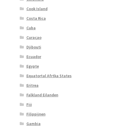
Cook Island
Costa Rica
Cuba
Curaçao
Djibouti
Ecuador
Egypte
Equatortal Afrtka States
Eritrea
Falkland Eilanden
Fiji
Filippijnen
Gambia