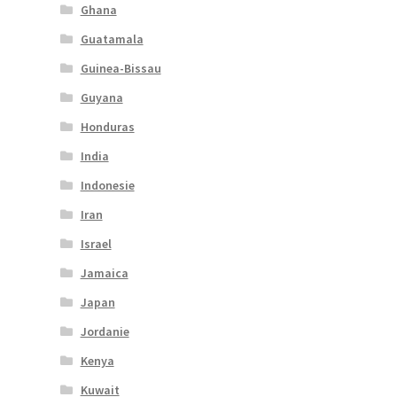
Ghana
Guatamala
Guinea-Bissau
Guyana
Honduras
India
Indonesie
Iran
Israel
Jamaica
Japan
Jordanie
Kenya
Kuwait