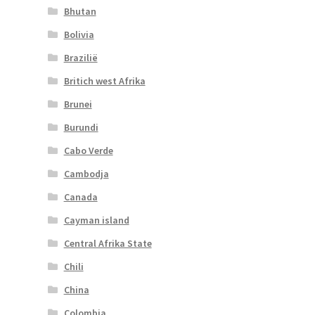
Bhutan
Bolivia
Brazilië
Britich west Afrika
Brunei
Burundi
Cabo Verde
Cambodja
Canada
Cayman island
Central Afrika State
Chili
China
Colombia