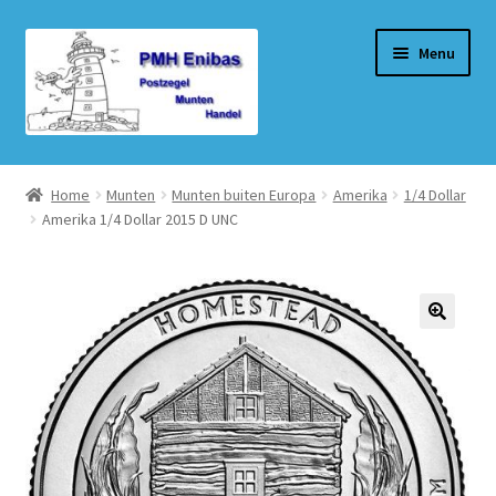
Ga
Ga
Menu
door
naar
naar
de
navigatie
inhoud
Home
Home
Munten
Munten buiten Europa
Amerika
1/4 Dollar
Amerika 1/4 Dollar 2015 D UNC
Beurzen
Winkel
Winkelmand
Afrekenen
Mijn account