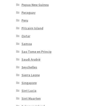
Papua New Guinea
Paraguay
Peru
Pitcairn Island
Qatar
Samoa
Sao Tome en Princip
Saudi Arabië
Seychelles
Sierra Leone
Singapore
Sint Lucia
Sint Maarten