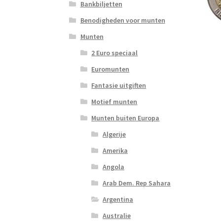
Bankbiljetten
Benodigheden voor munten
Munten
2 Euro speciaal
Euromunten
Fantasie uitgiften
Motief munten
Munten buiten Europa
Algerije
Amerika
Angola
Arab Dem. Rep Sahara
Argentina
Australie