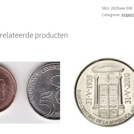
2010
UNC
SKU:
2025ww 038
Categorie:
Argent
aantal
relateerde producten