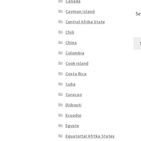
Canada
Cayman island
Se
Central Afrika State
Chili
China
Colombia
Cook Island
Costa Rica
Cuba
Curaçao
Djibouti
Ecuador
Egypte
Equatortal Afrtka States