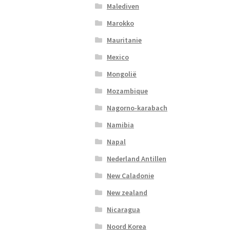
Malediven
Marokko
Mauritanie
Mexico
Mongolië
Mozambique
Nagorno-karabach
Namibia
Napal
Nederland Antillen
New Caladonie
New zealand
Nicaragua
Noord Korea