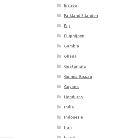
Eritrea
Falkland Eilanden
Fiji
Filippijnen
Gambia
Ghana
Guatamala
Guinea-Bissau
Guyana
Honduras
India
Indonesie
Iran
Israel