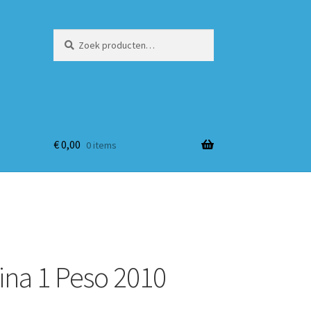
Zoeken
Zoeken
naar:
€
0,00
0 items
ina 1 Peso 2010