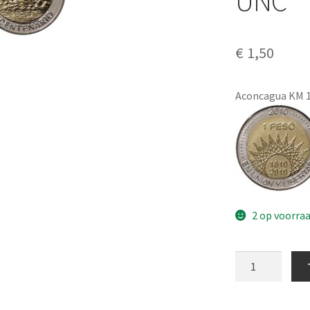
UNC
€
1,50
Aconcagua KM 
2 op voorra
Argentina
1
Peso