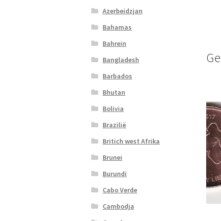
Azerbeidzjan
Bahamas
Bahrein
Ge
Bangladesh
Barbados
Bhutan
Bolivia
Brazilië
Britich west Afrika
Brunei
Burundi
Cabo Verde
Cambodja