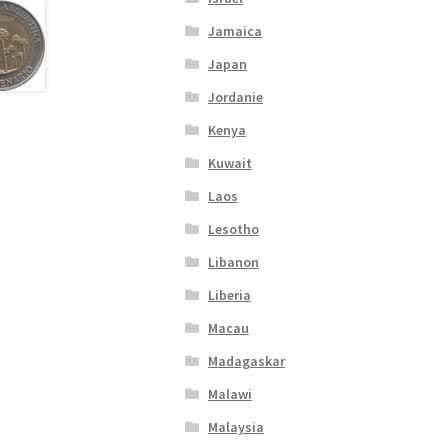
Jamaica
Japan
Jordanie
Kenya
Kuwait
Laos
Lesotho
Libanon
Liberia
Macau
Madagaskar
Malawi
Malaysia