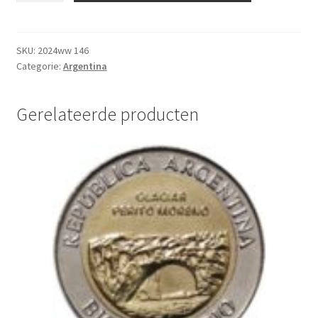
Peso
2016
UNC
SKU:
2024ww 146
Categorie:
Argentina
aantal
Gerelateerde producten