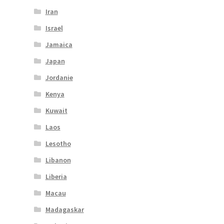
Iran
Israel
Jamaica
Japan
Jordanie
Kenya
Kuwait
Laos
Lesotho
Libanon
Liberia
Macau
Madagaskar