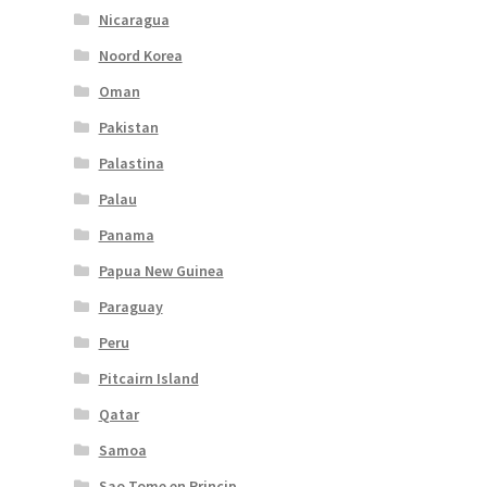
Nicaragua
Noord Korea
Oman
Pakistan
Palastina
Palau
Panama
Papua New Guinea
Paraguay
Peru
Pitcairn Island
Qatar
Samoa
Sao Tome en Princip