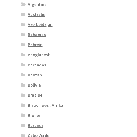
Argentina
Australie
Azerbeidzjan
Bahamas
Bahrein
Bangladesh
Barbados
Bhutan
Bolivia
Brazilië
Britich west Afrika
Brunei
Burundi
Cabo Verde