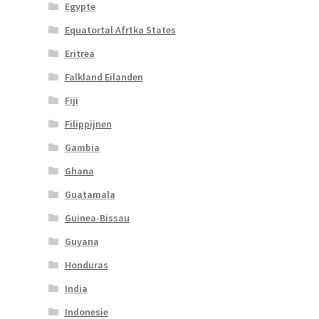
Egypte
Equatortal Afrtka States
Eritrea
Falkland Eilanden
Fiji
Filippijnen
Gambia
Ghana
Guatamala
Guinea-Bissau
Guyana
Honduras
India
Indonesie