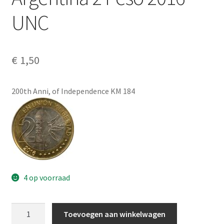
Alg. voorw.
UNC
Privacybeleid PMH Enibas
€
1,50
200th Anni, of Independence KM 184
4 op voorraad
Argentina
Toevoegen aan winkelwagen
2