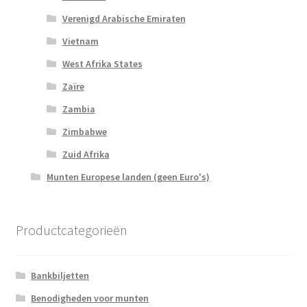
Verenigd Arabische Emiraten
Vietnam
West Afrika States
Zaïre
Zambia
Zimbabwe
Zuid Afrika
Munten Europese landen (geen Euro's)
Productcategorieën
Bankbiljetten
Benodigheden voor munten