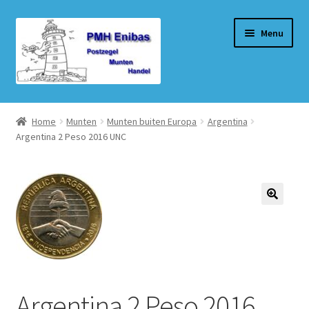
Ga
Ga
Menu
door
naar
naar
de
navigatie
inhoud
Home
Home
Munten
Munten buiten Europa
Argentina
Argentina 2 Peso 2016 UNC
Beurzen
Winkel
Winkelmand
Afrekenen
Mijn account
Argentina 2 Peso 2016